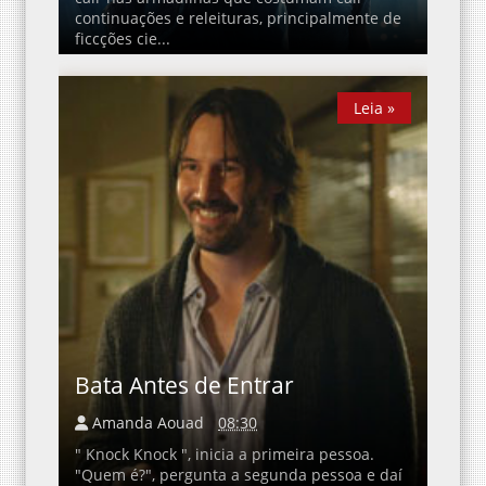
continuações e releituras, principalmente de
ficcções cie...
Leia »
Leia »
Bata Antes de Entrar
Amanda Aouad
08:30
" Knock Knock ", inicia a primeira pessoa.
"Quem é?", pergunta a segunda pessoa e daí