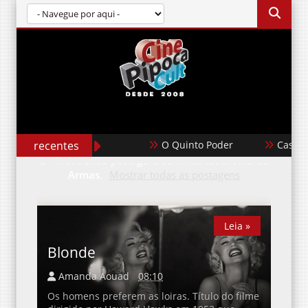
recentes
O Quinto Poder
Casablan
Mostrando postagens com marcador
Ana de
Armas
.
Mostrar todas as postagens
Leia »
Leia »
Blonde
Amanda Aouad
08:10
Os homens preferem as loiras. Título do filme