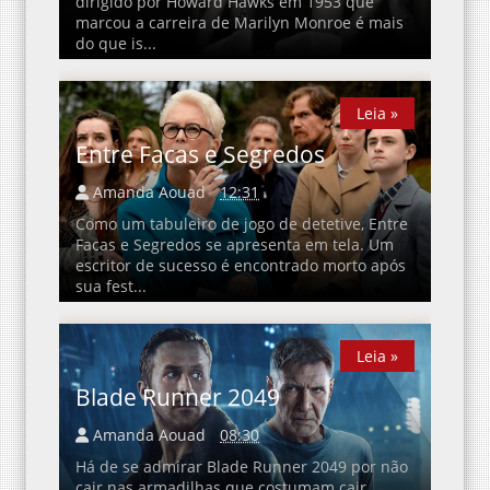
dirigido por Howard Hawks em 1953 que
marcou a carreira de Marilyn Monroe é mais
do que is...
Leia »
Leia »
Entre Facas e Segredos
Amanda Aouad
12:31
Como um tabuleiro de jogo de detetive, Entre
Facas e Segredos se apresenta em tela. Um
escritor de sucesso é encontrado morto após
sua fest...
Leia »
Leia »
Blade Runner 2049
Amanda Aouad
08:30
Há de se admirar Blade Runner 2049 por não
cair nas armadilhas que costumam cair