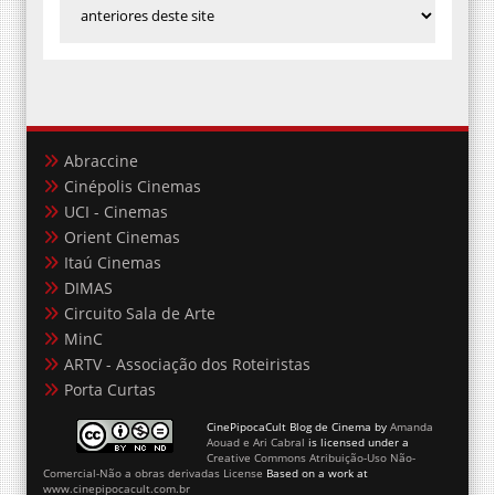
Abraccine
Cinépolis Cinemas
UCI - Cinemas
Orient Cinemas
Itaú Cinemas
DIMAS
Circuito Sala de Arte
MinC
ARTV - Associação dos Roteiristas
Porta Curtas
CinePipocaCult Blog de Cinema
by
Amanda
Aouad e Ari Cabral
is licensed under a
Creative Commons Atribuição-Uso Não-
Comercial-Não a obras derivadas License
Based on a work at
www.cinepipocacult.com.br