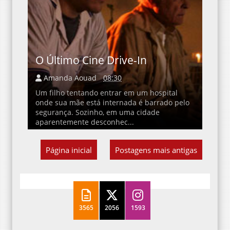
O Último Cine Drive-In
Amanda Aouad
08:30
Um filho tentando entrar em um hospital
onde sua mãe está internada é barrado pelo
segurança. Sozinho, em uma cidade
aparentemente desconhec...
Página inicial
Postagens mais antigas
3565
2056
1593