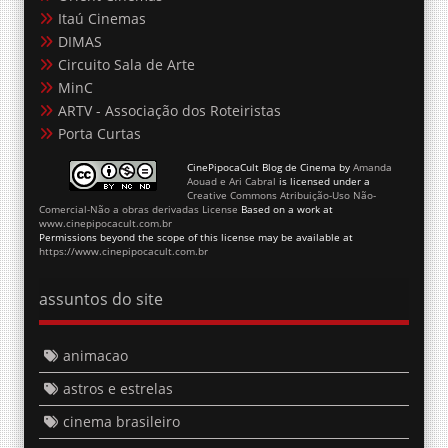
Itaú Cinemas
DIMAS
Circuito Sala de Arte
MinC
ARTV - Associação dos Roteiristas
Porta Curtas
CinePipocaCult Blog de Cinema
by
Amanda
Aouad e Ari Cabral
is licensed under a
Creative Commons Atribuição-Uso Não-
Comercial-Não a obras derivadas License
Based on a work at
www.cinepipocacult.com.br
Permissions beyond the scope of this license may be available at
https://www.cinepipocacult.com.br
assuntos do site
animacao
astros e estrelas
cinema brasileiro