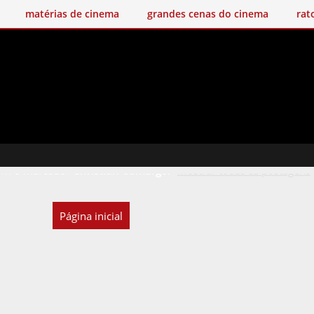
matérias de cinema
grandes cenas do cinema
rat
om o marcador
Christian Camargo
.
Mostrar todas as postagens
Página inicial