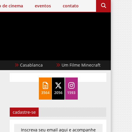
o de cinema
eventos
contato
Casablanca
Um Filme Minecraft
Garota Dou
3564
2056
1593
cadastre-se
Inscreva seu email aqui e acompanhe