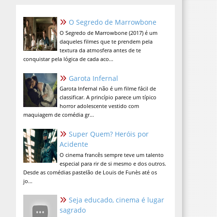
O Segredo de Marrowbone
O Segredo de Marrowbone (2017) é um
daqueles filmes que te prendem pela
textura da atmosfera antes de te
conquistar pela lógica de cada aco...
Garota Infernal
Garota Infernal não é um filme fácil de
classificar. A princípio parece um típico
horror adolescente vestido com
maquiagem de comédia gr...
Super Quem? Heróis por
Acidente
O cinema francês sempre teve um talento
especial para rir de si mesmo e dos outros.
Desde as comédias pastelão de Louis de Funès até os
jo...
Seja educado, cinema é lugar
sagrado