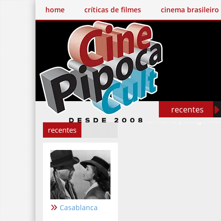
home
críticas de filmes
cinema brasileiro
recentes
Nenhuma postagem c
recentes
Casablanca