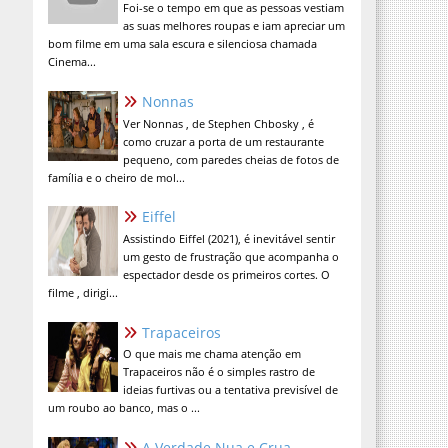
Foi-se o tempo em que as pessoas vestiam
as suas melhores roupas e iam apreciar um
bom filme em uma sala escura e silenciosa chamada
Cinema...
Nonnas
Ver Nonnas , de Stephen Chbosky , é
como cruzar a porta de um restaurante
pequeno, com paredes cheias de fotos de
família e o cheiro de mol...
Eiffel
Assistindo Eiffel (2021), é inevitável sentir
um gesto de frustração que acompanha o
espectador desde os primeiros cortes. O
filme , dirigi...
Trapaceiros
O que mais me chama atenção em
Trapaceiros não é o simples rastro de
ideias furtivas ou a tentativa previsível de
um roubo ao banco, mas o ...
A Verdade Nua e Crua