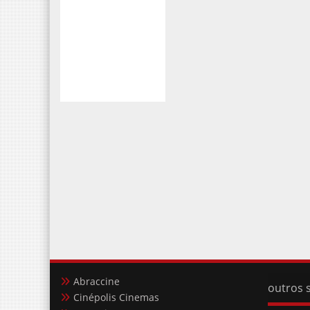
Abraccine
outros s
Cinépolis Cinemas