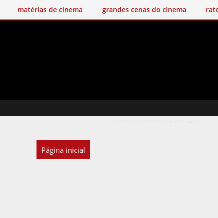
matérias de cinema
grandes cenas do cinema
rat
 com o marcador
Colin Farrell
.
Mostrar todas as postagens
Página inicial