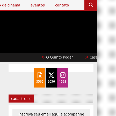
o de cinema
eventos
contato
O Quinto Poder
Casablanca
3565
2056
1593
cadastre-se
Inscreva seu email aqui e acompanhe