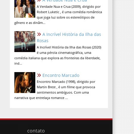
A Verdade Nua e Crua (2009), dirigido por
Robert Luketic , é uma comédia romântica
que joga luz sobre os estereótipos de
gênero e as dinâm...
A Incrível História da Ilha das
Rosas
A Incrível História da Ilha das Rosas (2020)
é uma pérola cinematográfica, uma
comédia italiana que explora as fronteiras da liberdade,
ind...
Encontro Marcado
Encontro Marcado (1998), dirigido por
Martin Brest , é um filme que provoca
sentimentos ambíguos. Com uma
narrativa que entrelaça romance ...
contato