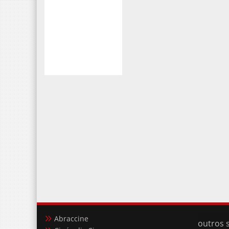
Abraccine
outros s