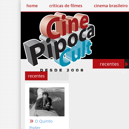
home
críticas de filmes
cinema brasileiro
recentes
Nenhuma postagem
recentes
O Quinto
Poder