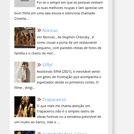
Foi-se o tempo em que as pessoas vestiam
as suas melhores roupas e iam apreciar um
bom filme em uma sala escura e silenciosa chamada
Cinema...
Nonnas
Ver Nonnas , de Stephen Chbosky , é
como cruzar a porta de um restaurante
pequeno, com paredes cheias de fotos de
família e o cheiro de mol...
Eiffel
Assistindo Eiffel (2021), é inevitável sentir
um gesto de frustração que acompanha o
espectador desde os primeiros cortes. O
filme , dirigi...
Trapaceiros
O que mais me chama atenção em
Trapaceiros não é o simples rastro de
ideias furtivas ou a tentativa previsível de
um roubo ao banco, mas o ...
A Verdade Nua e Crua