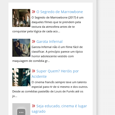
O Segredo de Marrowbone
O Segredo de Marrowbone (2017) é um
daqueles filmes que te prendem pela
textura da atmosfera antes de te
conquistar pela lógica de cada aco...
Garota Infernal
Garota Infernal não é um filme fácil de
classificar. A princípio parece um típico
horror adolescente vestido com
maquiagem de comédia gr...
Super Quem? Heróis por
Acidente
O cinema francês sempre teve um talento
especial para rir de si mesmo e dos outros.
Desde as comédias pastelão de Louis de Funès até os
jo...
Seja educado, cinema é lugar
sagrado