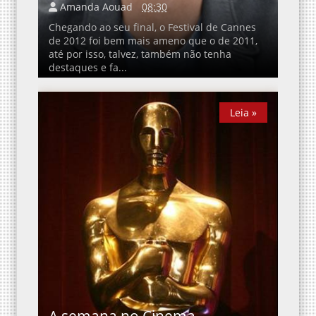
Amanda Aouad
08:30
Chegando ao seu final, o Festival de Cannes
de 2012 foi bem mais ameno que o de 2011,
até por isso, talvez, também não tenha
destaques e fa...
Leia »
Leia »
A semana no Cinema