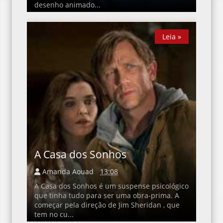
desenho animado...
Leia »
Leia »
A Casa dos Sonhos
Amanda Aouad
13:08
A Casa dos Sonhos é um suspense psicológico
que tinha tudo para ser uma obra-prima. A
começar pela direção de Jim Sheridan , que
tem no cu...