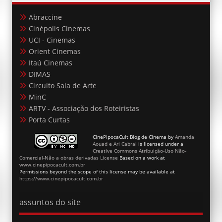
Abraccine
Cinépolis Cinemas
UCI - Cinemas
Orient Cinemas
Itaú Cinemas
DIMAS
Circuito Sala de Arte
MinC
ARTV - Associação dos Roteiristas
Porta Curtas
CinePipocaCult Blog de Cinema
by
Amanda
Aouad e Ari Cabral
is licensed under a
Creative Commons Atribuição-Uso Não-
Comercial-Não a obras derivadas License
Based on a work at
www.cinepipocacult.com.br
Permissions beyond the scope of this license may be available at
https://www.cinepipocacult.com.br
assuntos do site