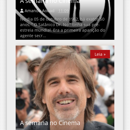
A semana no Cinema
Amanda Aouad
11:09
No dia 05 de outubro de 1962, há exatos 50
anos, “ O Satânico Dr. No ” tinha sua pré-
estreia mundial. Era a primeira aparição do
agente secr...
Leia »
A semana no Cinema