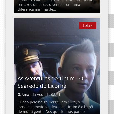
remakes de obras diversas com uma
diferença mínima de...
Leia »
Leia »
As Aventuras de Tintim - O
Segredo do Licorne
Amanda Aouad
08:41
Criado pelo belga Hergé , em 1929, o
jornalista metido a detetive, Tintim é o herói
de muita gente. Dos quadrinhos para o