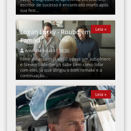
escritor de sucesso é encontrado morto após
sua fest...
Leia »
Leia »
Logan Lucky - Roubo em
Família
Amanda Aouad
08:30
Filme de assalto já virou quase um subgênero
e Steven Soderbergh sabe bem como lidar
com eles, já que dirigiu o bom remake e a
continuação...
Leia »
Leia »