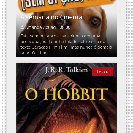
A semana no Cinema
Amanda Aouad
08:00
Esta semana abro essa coluna com uma
preocupação. Já tinha falado sobre isso no
texto Geração Plim Plim , mas nunca é demais
falar. Os film...
Leia »
Leia »