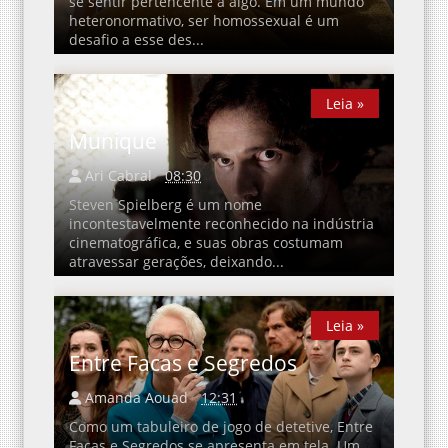
se sentir pertencente a algo. Em um mundo
heteronormativo, ser homossexual é um
desafio a esse des...
Leia »
Leia »
Munique
Ari Cabral
08:30
Steven Spielberg é um nome
incontestavelmente reconhecido na indústria
cinematográfica, e suas obras costumam
atravessar gerações, deixando...
Leia »
Leia »
Entre Facas e Segredos
Amanda Aouad
12:31
Como um tabuleiro de jogo de detetive, Entre
Facas e Segredos se apresenta em tela. Um