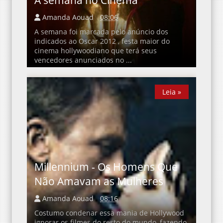
Amanda Aouad
08:06
A semana foi marcada pelo anúncio dos
indicados ao Oscar 2012 , festa maior do
cinema hollywoodiano que terá seus
vencedores anunciados no ...
Leia »
Leia »
Millennium - Os Homens Que
Não Amavam as Mulheres
Amanda Aouad
08:16
Costumo condenar essa mania de Hollywood
ignorar os filmes do resto do mundo, fazendo