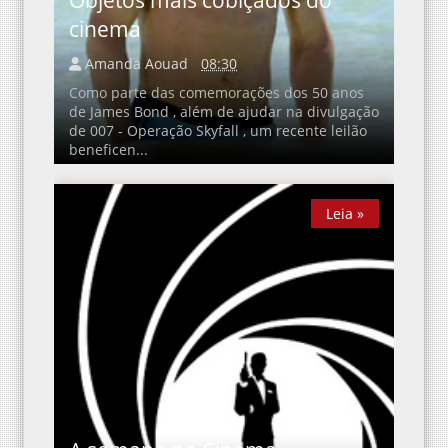
cinema
Amanda Aouad
08:30
Como parte das comemorações dos 50 anos
de James Bond , além de ajudar na divulgação
de 007 - Operação Skyfall , um recente leilão
beneficen...
Leia »
Leia »