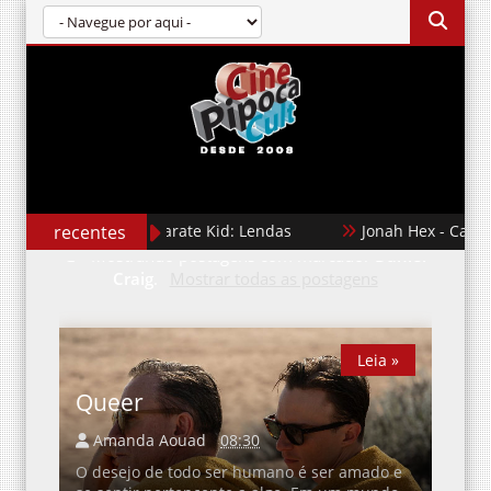
recentes
Karate Kid: Lendas
Jonah Hex - Caçador de Rec
Mostrando postagens com marcador
Daniel
Craig
.
Mostrar todas as postagens
Leia »
Leia »
Queer
Amanda Aouad
08:30
O desejo de todo ser humano é ser amado e