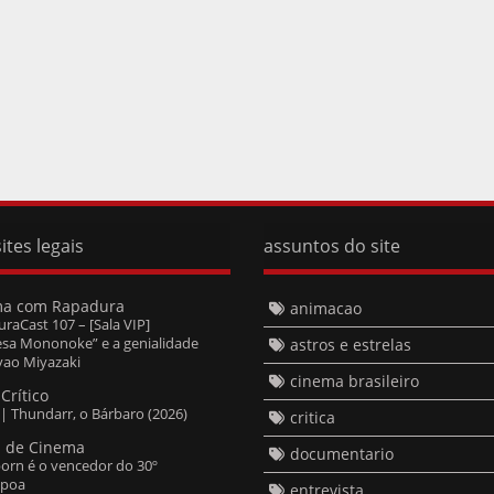
ites legais
assuntos do site
ma com Rapadura
animacao
raCast 107 – [Sala VIP]
esa Mononoke” e a genialidade
astros e estrelas
ao Miyazaki
cinema brasileiro
Crítico
a | Thundarr, o Bárbaro (2026)
critica
 de Cinema
documentario
orn é o vencedor do 30º
spoa
entrevista