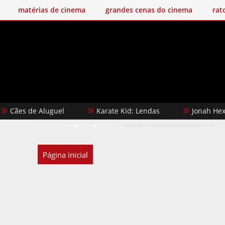
matérias de cinema
grandes cenas do cinema
rat
ães de Aluguel
Karate Kid: Lendas
Jonah Hex - C
 com o marcador
Diego Kaplan
.
Mostrar todas as postagens
Página inicial