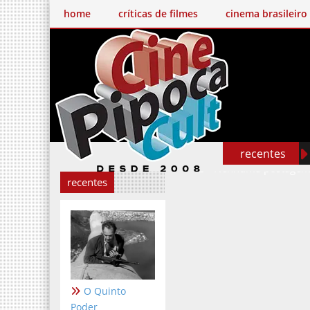
home
críticas de filmes
cinema brasileiro
recentes
C
Nenhuma postagem
recentes
O Quinto
Poder