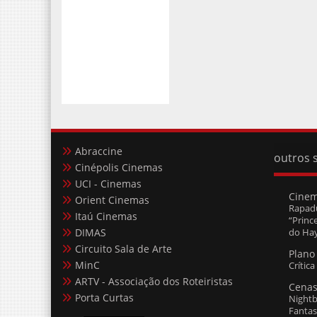
Abraccine
outros s
Cinépolis Cinemas
UCI - Cinemas
Cine
Orient Cinemas
Rapadu
Itaú Cinemas
“Princ
DIMAS
do Hay
Circuito Sala de Arte
Plano 
MinC
Crític
ARTV - Associação dos Roteiristas
Cenas
Porta Curtas
Nightb
Fanta