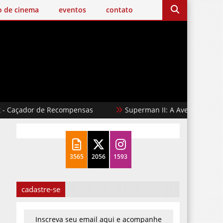
o de cinema
eventos
contato
açador de Recompensas
Superman II: A Aventura Continua
3565
2056
1593
cadastre-se
Inscreva seu email aqui e acompanhe