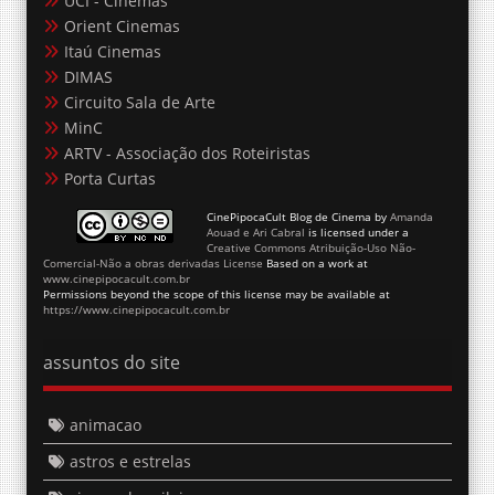
Orient Cinemas
Itaú Cinemas
DIMAS
Circuito Sala de Arte
MinC
ARTV - Associação dos Roteiristas
Porta Curtas
CinePipocaCult Blog de Cinema
by
Amanda
Aouad e Ari Cabral
is licensed under a
Creative Commons Atribuição-Uso Não-
Comercial-Não a obras derivadas License
Based on a work at
www.cinepipocacult.com.br
Permissions beyond the scope of this license may be available at
https://www.cinepipocacult.com.br
assuntos do site
animacao
astros e estrelas