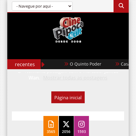
recentes
O Quinto Poder
Casabla
James
Nenhuma postagem com o marcador
Wan
Mostrar todas as postagens
.
Página inicial
3565
2056
1593