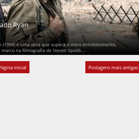
dado Ryan
n (1998) é uma obra que supera o mero entretenimento,
arco na filmografia de Steven Spielb...
Página inicial
Postagens mais antigas