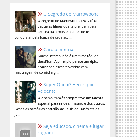
O Segredo de Marrowbone
O Segredo de Marrowbone (2017) é um
daqueles filmes que te prendem pela
textura da atmosfera antes de te
conquistar pela lógica de cada aco...
Garota Infernal
Garota Infernal não é um filme fácil de
classificar. A princípio parece um típico
horror adolescente vestido com
maquiagem de comédia gr...
Super Quem? Heróis por
Acidente
O cinema francês sempre teve um talento
especial para rir de si mesmo e dos outros.
Desde as comédias pastelão de Louis de Funès até os
jo...
Seja educado, cinema é lugar
sagrado