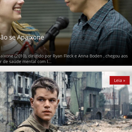
Não se Apaixone
aixone (2010), dirigido por Ryan Fleck e Anna Boden , chegou aos
 de saúde mental com l...
Leia »
Leia »