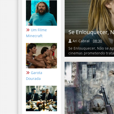
Um Filme
Se Enlouquecer, 
Minecraft
Ari Cabral
08:30
Se Enlouquecer, Não se Ap
cinemas prometendo tratar
Garota
Dourada