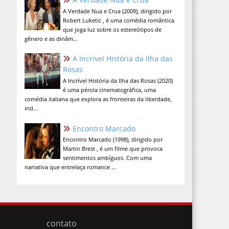
A Verdade Nua e Crua (2009), dirigido por
Robert Luketic , é uma comédia romântica
que joga luz sobre os estereótipos de
gênero e as dinâm...
A Incrível História da Ilha das
Rosas
A Incrível História da Ilha das Rosas (2020)
é uma pérola cinematográfica, uma
comédia italiana que explora as fronteiras da liberdade,
ind...
Encontro Marcado
Encontro Marcado (1998), dirigido por
Martin Brest , é um filme que provoca
sentimentos ambíguos. Com uma
narrativa que entrelaça romance ...
contato