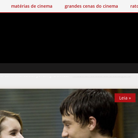
matérias de cinema
grandes cenas do cinema
rat
ns com marcador
Jeremy Davies
.
Mostrar todas as postagens
Leia »
Leia »