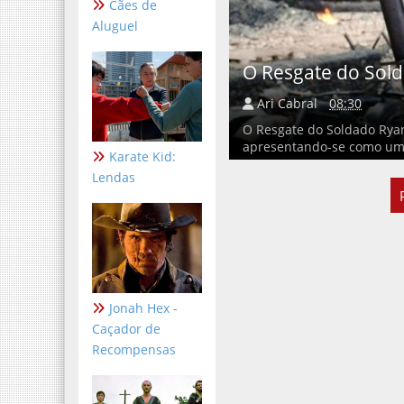
Cães de
Aluguel
O Resgate do Sol
Ari Cabral
08:30
O Resgate do Soldado Rya
apresentando-se como um m
Karate Kid:
Lendas
Jonah Hex -
Caçador de
Recompensas