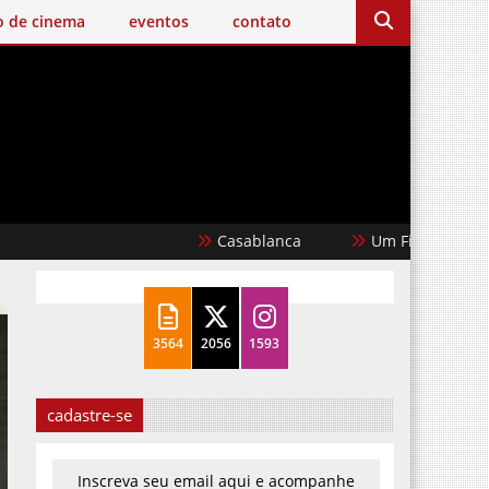
o de cinema
eventos
contato
Casablanca
Um Filme Minecraft
3564
2056
1593
cadastre-se
Inscreva seu email aqui e acompanhe