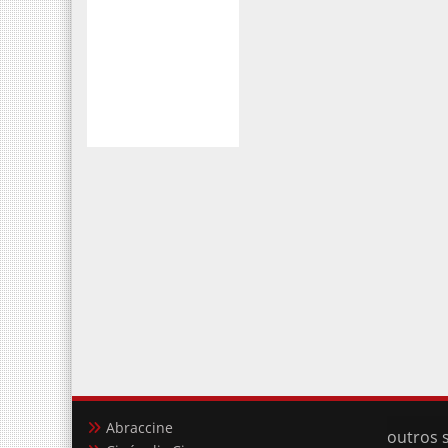
Abraccine
outros s