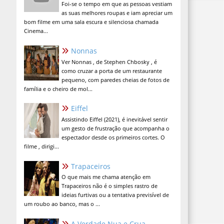
Foi-se o tempo em que as pessoas vestiam
as suas melhores roupas e iam apreciar um
bom filme em uma sala escura e silenciosa chamada
Cinema...
Nonnas
Ver Nonnas , de Stephen Chbosky , é
como cruzar a porta de um restaurante
pequeno, com paredes cheias de fotos de
família e o cheiro de mol...
Eiffel
Assistindo Eiffel (2021), é inevitável sentir
um gesto de frustração que acompanha o
espectador desde os primeiros cortes. O
filme , dirigi...
Trapaceiros
O que mais me chama atenção em
Trapaceiros não é o simples rastro de
ideias furtivas ou a tentativa previsível de
um roubo ao banco, mas o ...
A Verdade Nua e Crua