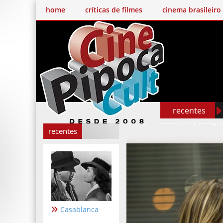
home
críticas de filmes
cinema brasileiro
recentes
Mostrando postage
recentes
Casablanca