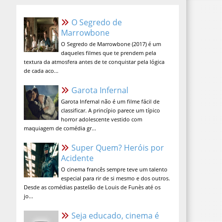
O Segredo de Marrowbone
O Segredo de Marrowbone (2017) é um
daqueles filmes que te prendem pela
textura da atmosfera antes de te
conquistar pela lógica de cada aco...
Garota Infernal
Garota Infernal não é um filme fácil de
classificar. A princípio parece um típico
horror adolescente vestido com
maquiagem de comédia gr...
Super Quem? Heróis por
Acidente
O cinema francês sempre teve um talento
especial para rir de si mesmo e dos outros.
Desde as comédias pastelão de Louis de Funès até os
jo...
Seja educado, cinema é lugar
sagrado