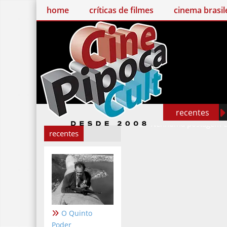
home
críticas de filmes
cinema brasileiro
recentes
Nenhuma postagem
recentes
O Quinto
Poder