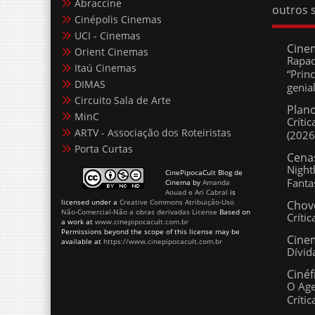
Cinépolis Cinemas
UCI - Cinemas
Cine
Orient Cinemas
Rapad
Itaú Cinemas
“Prin
DIMAS
genia
Circuito Sala de Arte
Plano
MinC
Críti
ARTV - Associação dos Roteiristas
(2026
Porta Curtas
Cenas
Night
CinePipocaCult Blog de
Cinema
by
Amanda
Fanta
Aouad e Ari Cabral
is
licensed under a
Creative Commons Atribuição-Uso
Chov
Não-Comercial-Não a obras derivadas License
Based on
Críti
a work at
www.cinepipocacult.com.br
Permissions beyond the scope of this license may be
Cinem
available at
https://www.cinepipocacult.com.br
Dívid
Cinéf
O Age
Crític