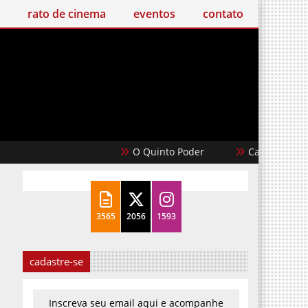
o de cinema
eventos
contato
O Quinto Poder
Casablanca
3565
2056
1593
cadastre-se
Inscreva seu email aqui e acompanhe