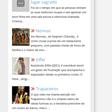
Foi-se o tempo em que as pessoas vestiam
as suas melhores roupas e iam apreciar um
bom filme em uma sala escura e silenciosa chamada
Cinema...
Nonnas
Ver Nonnas , de Stephen Chbosky , é
como cruzar a porta de um restaurante
pequeno, com paredes cheias de fotos de
família e o cheiro de mol...
Eiffel
Assistindo Eiffel (2021), é inevitável sentir
um gesto de frustração que acompanha o
espectador desde os primeiros cortes. O
filme , dirigi...
Trapaceiros
O que mais me chama atenção em
Trapaceiros não é o simples rastro de
ideias furtivas ou a tentativa previsível de
um roubo ao banco, mas o ...
A Verdade Nua e Crua