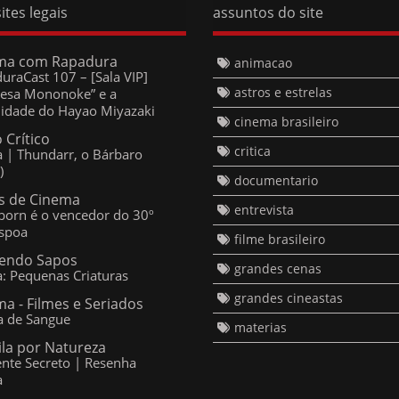
ma com Rapadura
animacao
uraCast 107 – [Sala VIP]
astros e estrelas
cesa Mononoke” e a
lidade do Hayao Miyazaki
cinema brasileiro
 Crítico
critica
ca | Thundarr, o Bárbaro
)
documentario
 de Cinema
entrevista
born é o vencedor do 30º
spoa
filme brasileiro
endo Sapos
grandes cenas
ca: Pequenas Criaturas
grandes cineastas
a - Filmes e Seriados
a de Sangue
materias
ila por Natureza
nte Secreto | Resenha
a