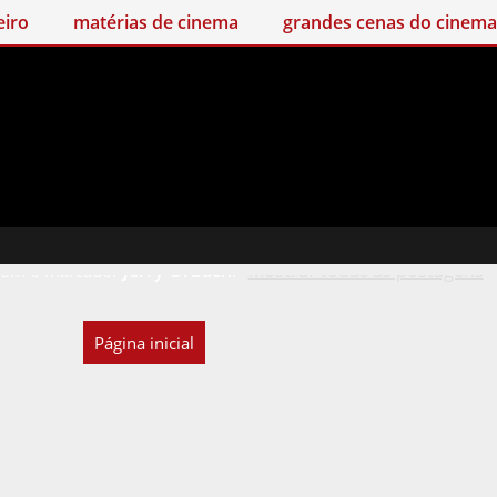
matérias de cinema
grandes cenas do cinema
rat
 com o marcador
Jerry Orbach
.
Mostrar todas as postagens
Página inicial