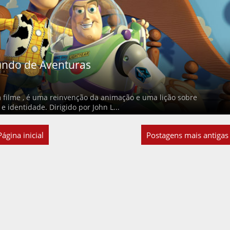
undo de Aventuras
 filme , é uma reinvenção da animação e uma lição sobre
 identidade. Dirigido por John L...
Página inicial
Postagens mais antigas