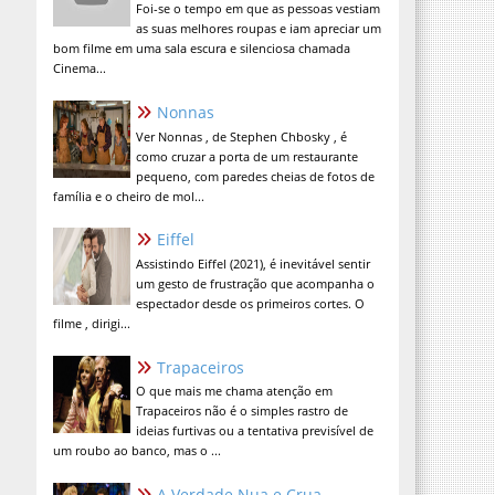
Foi-se o tempo em que as pessoas vestiam
as suas melhores roupas e iam apreciar um
bom filme em uma sala escura e silenciosa chamada
Cinema...
Nonnas
Ver Nonnas , de Stephen Chbosky , é
como cruzar a porta de um restaurante
pequeno, com paredes cheias de fotos de
família e o cheiro de mol...
Eiffel
Assistindo Eiffel (2021), é inevitável sentir
um gesto de frustração que acompanha o
espectador desde os primeiros cortes. O
filme , dirigi...
Trapaceiros
O que mais me chama atenção em
Trapaceiros não é o simples rastro de
ideias furtivas ou a tentativa previsível de
um roubo ao banco, mas o ...
A Verdade Nua e Crua