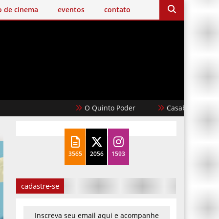
o de cinema
eventos
contato
O Quinto Poder
Casablanca
3565
2056
1593
cadastre-se
Inscreva seu email aqui e acompanhe