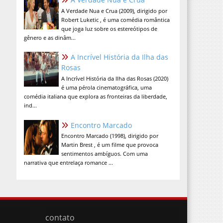
A Verdade Nua e Crua (2009), dirigido por
Robert Luketic , é uma comédia romântica
que joga luz sobre os estereótipos de
gênero e as dinâm...
A Incrível História da Ilha das
Rosas
A Incrível História da Ilha das Rosas (2020)
é uma pérola cinematográfica, uma
comédia italiana que explora as fronteiras da liberdade,
ind...
Encontro Marcado
Encontro Marcado (1998), dirigido por
Martin Brest , é um filme que provoca
sentimentos ambíguos. Com uma
narrativa que entrelaça romance ...
contato