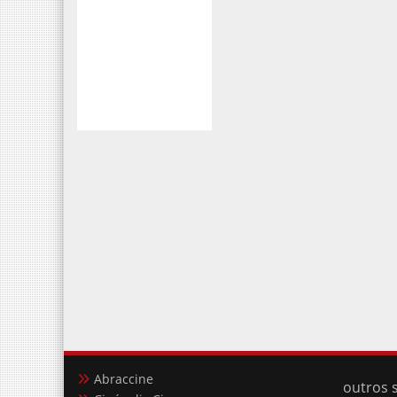
Abraccine
outros s