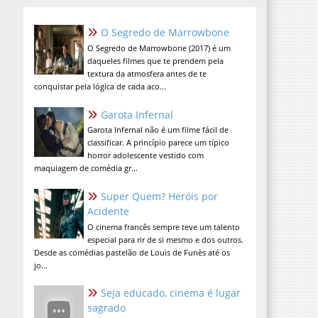
O Segredo de Marrowbone
O Segredo de Marrowbone (2017) é um
daqueles filmes que te prendem pela
textura da atmosfera antes de te
conquistar pela lógica de cada aco...
Garota Infernal
Garota Infernal não é um filme fácil de
classificar. A princípio parece um típico
horror adolescente vestido com
maquiagem de comédia gr...
Super Quem? Heróis por
Acidente
O cinema francês sempre teve um talento
especial para rir de si mesmo e dos outros.
Desde as comédias pastelão de Louis de Funès até os
jo...
Seja educado, cinema é lugar
sagrado