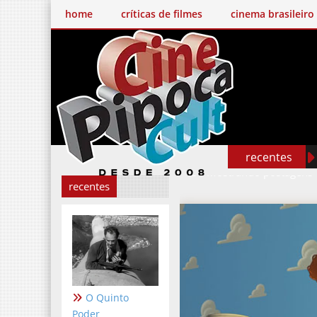
home
críticas de filmes
cinema brasileiro
recentes
Mostrando postagens
recentes
O Quinto
Poder