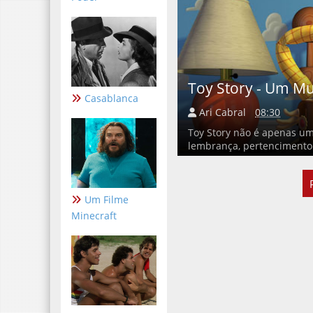
Toy Story - Um M
Casablanca
Ari Cabral
08:30
Toy Story não é apenas um
lembrança, pertencimento e
Um Filme
Minecraft