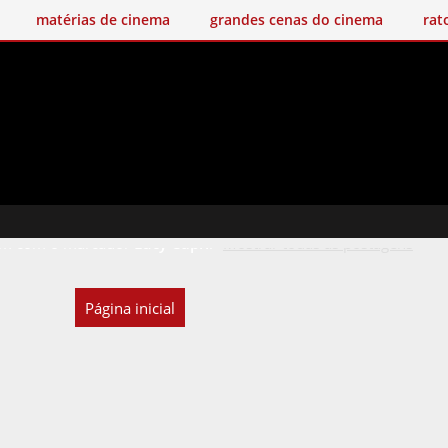
matérias de cinema
grandes cenas do cinema
rat
m com o marcador
Lucy Capri
.
Mostrar todas as postagens
Página inicial