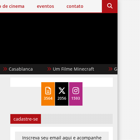
o de cinema
eventos
contato
Casablanca
Um Filme Minecraft
Garota Dourada
3564
2056
1593
cadastre-se
Inscreva seu email aqui e acompanhe