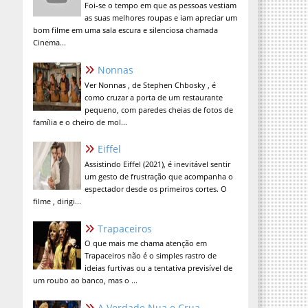
Foi-se o tempo em que as pessoas vestiam
as suas melhores roupas e iam apreciar um
bom filme em uma sala escura e silenciosa chamada
Cinema...
Nonnas
Ver Nonnas , de Stephen Chbosky , é
como cruzar a porta de um restaurante
pequeno, com paredes cheias de fotos de
família e o cheiro de mol...
Eiffel
Assistindo Eiffel (2021), é inevitável sentir
um gesto de frustração que acompanha o
espectador desde os primeiros cortes. O
filme , dirigi...
Trapaceiros
O que mais me chama atenção em
Trapaceiros não é o simples rastro de
ideias furtivas ou a tentativa previsível de
um roubo ao banco, mas o ...
A Verdade Nua e Crua