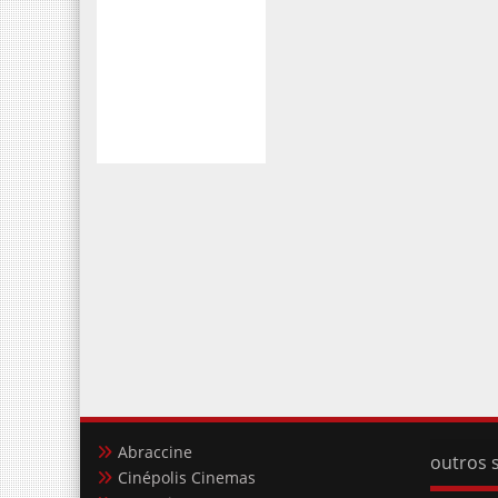
Abraccine
outros s
Cinépolis Cinemas