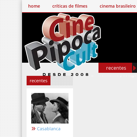
home
críticas de filmes
cinema brasileiro
recentes
Nenhuma postage
recentes
Casablanca