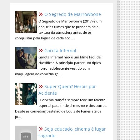
O Segredo de Marrowbone
O Segredo de Marrowbone (2017) é um
daqueles filmes que te prendem pela
textura da atmosfera antes de te
conquistar pela lógica de cada aco...
Garota Infernal
Garota Infernal não é um filme fácil de
classificar. A princípio parece um típico
horror adolescente vestido com
maquiagem de comédia gr...
Super Quem? Heróis por
Acidente
O cinema francês sempre teve um talento
especial para rir de si mesmo e dos outros.
Desde as comédias pastelão de Louis de Funès até os
jo...
Seja educado, cinema é lugar
sagrado