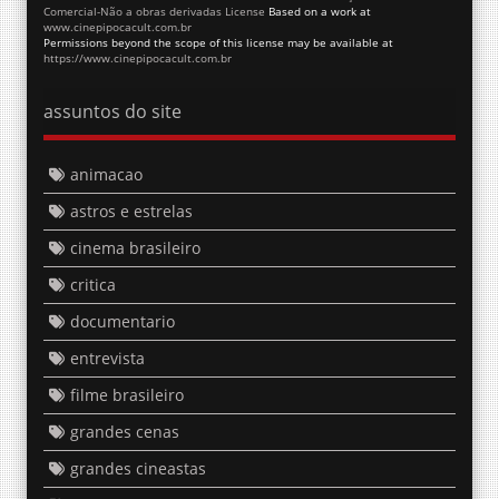
Comercial-Não a obras derivadas License
Based on a work at
www.cinepipocacult.com.br
Permissions beyond the scope of this license may be available at
https://www.cinepipocacult.com.br
assuntos do site
animacao
astros e estrelas
cinema brasileiro
critica
documentario
entrevista
filme brasileiro
grandes cenas
grandes cineastas