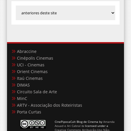
Abraccine
Cinépolis Cinemas
UCI - Cinemas
Orient Cinemas
Itaú Cinemas
DIMAS
Circuito Sala de Arte
MinC
ARTV - Associação dos Roteiristas
Porta Curtas
CinePipocaCult Blog de Cinema
by
Amanda
Aouad e Ari Cabral
is licensed under a
Creative Commons Atribuição-Uso Não-