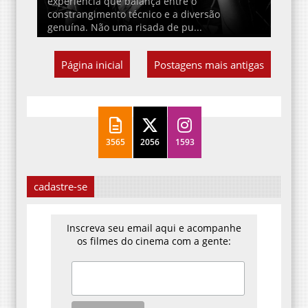
experiência que balança entre o
constrangimento técnico e a diversão
genuína. Não uma risada de pu...
Página inicial
Postagens mais antigas
3565
2056
1593
cadastre-se
Inscreva seu email aqui e acompanhe
os filmes do cinema com a gente: