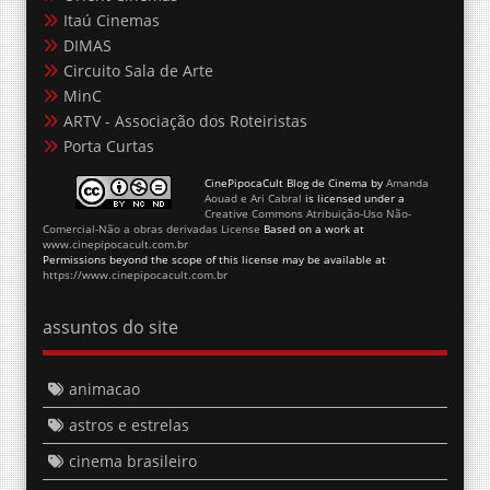
Itaú Cinemas
DIMAS
Circuito Sala de Arte
MinC
ARTV - Associação dos Roteiristas
Porta Curtas
CinePipocaCult Blog de Cinema
by
Amanda
Aouad e Ari Cabral
is licensed under a
Creative Commons Atribuição-Uso Não-
Comercial-Não a obras derivadas License
Based on a work at
www.cinepipocacult.com.br
Permissions beyond the scope of this license may be available at
https://www.cinepipocacult.com.br
assuntos do site
animacao
astros e estrelas
cinema brasileiro