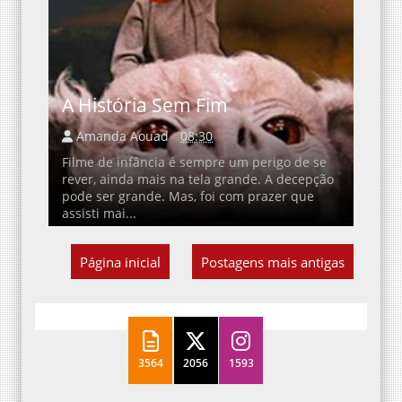
A História Sem Fim
Amanda Aouad
08:30
Filme de infância é sempre um perigo de se
rever, ainda mais na tela grande. A decepção
pode ser grande. Mas, foi com prazer que
assisti mai...
Página inicial
Postagens mais antigas
3564
2056
1593