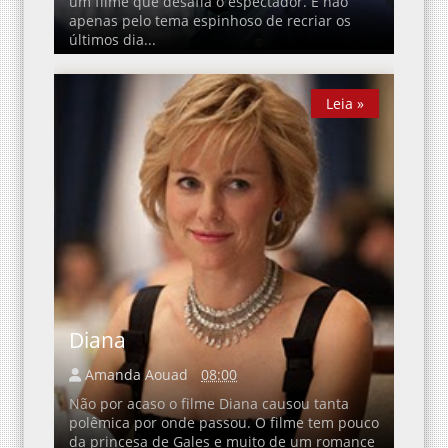
um filme que desafia o espectador. E não
apenas pelo tema espinhoso de recriar os
últimos dia...
Leia »
Leia »
Diana
Amanda Aouad
08:00
Não por acaso o filme Diana causou tanta
polêmica por onde passou. O filme tem pouco
da princesa de Gales e muito de um romance