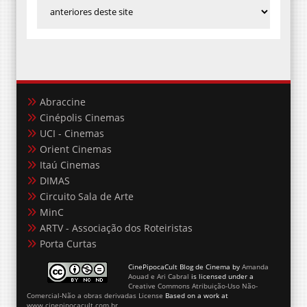
Abraccine
Cinépolis Cinemas
UCI - Cinemas
Orient Cinemas
Itaú Cinemas
DIMAS
Circuito Sala de Arte
MinC
ARTV - Associação dos Roteiristas
Porta Curtas
CinePipocaCult Blog de Cinema
by
Amanda
Aouad e Ari Cabral
is licensed under a
Creative Commons Atribuição-Uso Não-
Comercial-Não a obras derivadas License
Based on a work at
www.cinepipocacult.com.br