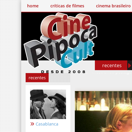
home
críticas de filmes
cinema brasileiro
recentes
Mostrando postag
recentes
Casablanca