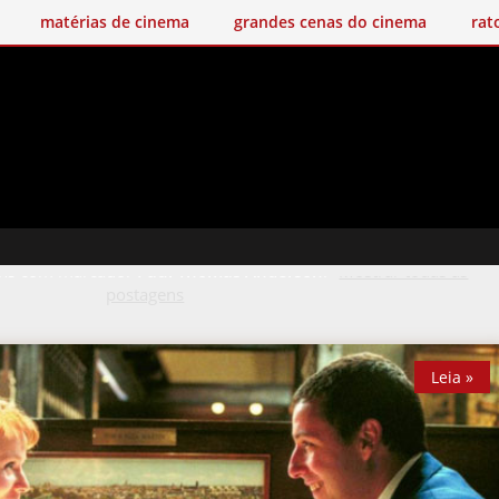
matérias de cinema
grandes cenas do cinema
rat
ens com marcador
Paul Thomas Anderson
.
Mostrar todas as
postagens
Leia »