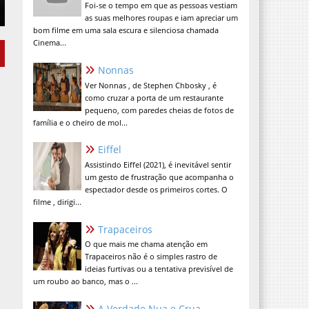
Foi-se o tempo em que as pessoas vestiam
as suas melhores roupas e iam apreciar um
bom filme em uma sala escura e silenciosa chamada
Cinema...
Nonnas
Ver Nonnas , de Stephen Chbosky , é
como cruzar a porta de um restaurante
pequeno, com paredes cheias de fotos de
família e o cheiro de mol...
Eiffel
Assistindo Eiffel (2021), é inevitável sentir
um gesto de frustração que acompanha o
espectador desde os primeiros cortes. O
filme , dirigi...
Trapaceiros
O que mais me chama atenção em
Trapaceiros não é o simples rastro de
ideias furtivas ou a tentativa previsível de
um roubo ao banco, mas o ...
A Verdade Nua e Crua