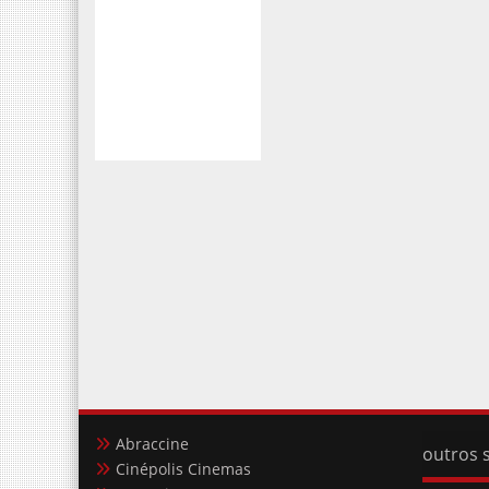
Abraccine
outros s
Cinépolis Cinemas