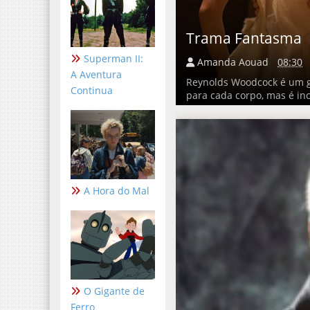
Trama Fantasma
Superman II:
Amanda Aouad
08:30
A Aventura
Reynolds Woodcock é um gên
Continua
para cada corpo, mas é in
A Hora do Mal
O Gigante de
Ferro