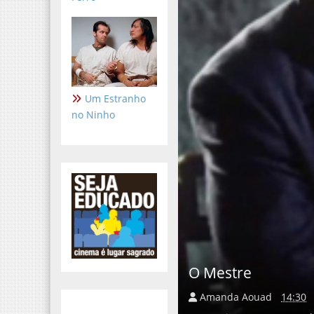
Um Estranho
no Ninho
O Mestre
Amanda Aouad
14:30