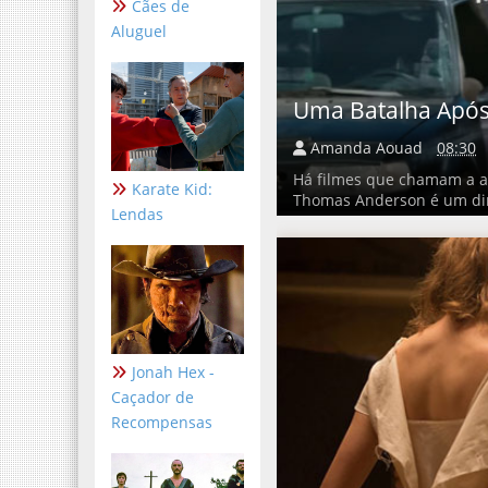
Cães de
Aluguel
Uma Batalha Após
Amanda Aouad
08:30
Há filmes que chamam a a
Karate Kid:
Thomas Anderson é um dire
Lendas
Jonah Hex -
Caçador de
Recompensas