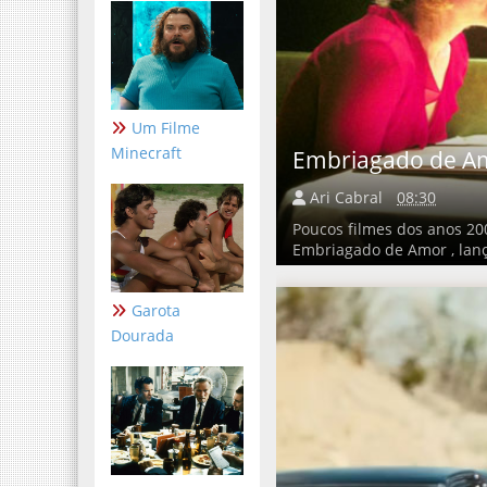
Um Filme
Minecraft
Embriagado de A
Ari Cabral
08:30
Poucos filmes dos anos 2
Embriagado de Amor , lanç
Garota
Dourada