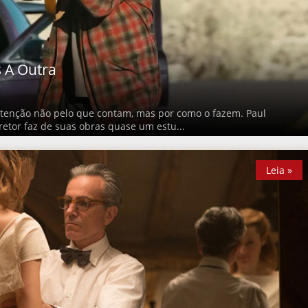
 A Outra
tenção não pelo que contam, mas por como o fazem. Paul
tor faz de suas obras quase um estu...
Leia »
Leia »