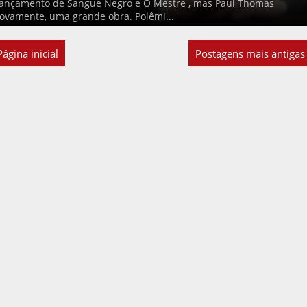
 lançamento de Sangue Negro e O Mestre , mas Paul Thomas
ovamente, uma grande obra. Polêmi...
Página inicial
Postagens mais antigas