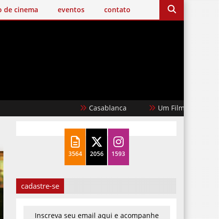
o de cinema
eventos
contato
Casablanca
Um Filme Minecraft
3564
2056
1593
cadastre-se
Inscreva seu email aqui e acompanhe