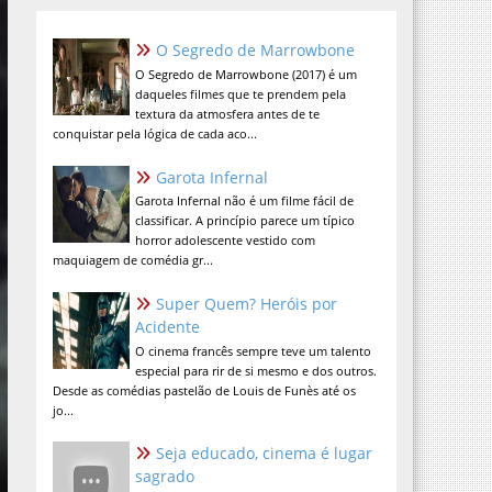
O Segredo de Marrowbone
O Segredo de Marrowbone (2017) é um
daqueles filmes que te prendem pela
textura da atmosfera antes de te
conquistar pela lógica de cada aco...
Garota Infernal
Garota Infernal não é um filme fácil de
classificar. A princípio parece um típico
horror adolescente vestido com
maquiagem de comédia gr...
Super Quem? Heróis por
Acidente
O cinema francês sempre teve um talento
especial para rir de si mesmo e dos outros.
Desde as comédias pastelão de Louis de Funès até os
jo...
Seja educado, cinema é lugar
sagrado