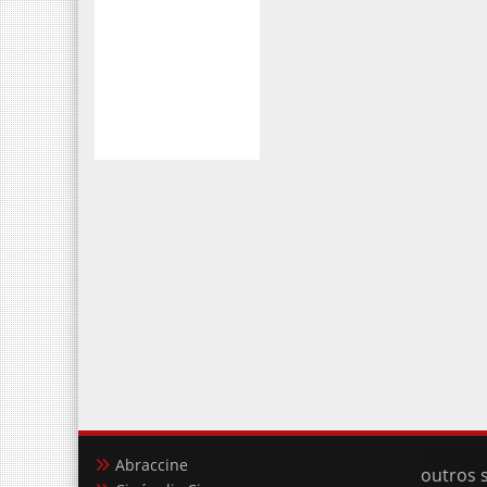
Abraccine
outros s