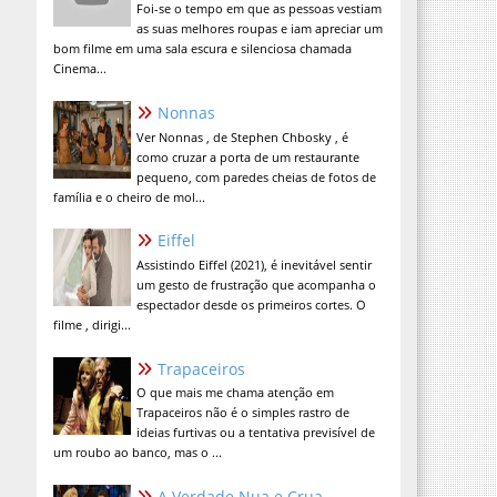
Foi-se o tempo em que as pessoas vestiam
as suas melhores roupas e iam apreciar um
bom filme em uma sala escura e silenciosa chamada
Cinema...
Nonnas
Ver Nonnas , de Stephen Chbosky , é
como cruzar a porta de um restaurante
pequeno, com paredes cheias de fotos de
família e o cheiro de mol...
Eiffel
Assistindo Eiffel (2021), é inevitável sentir
um gesto de frustração que acompanha o
espectador desde os primeiros cortes. O
filme , dirigi...
Trapaceiros
O que mais me chama atenção em
Trapaceiros não é o simples rastro de
ideias furtivas ou a tentativa previsível de
um roubo ao banco, mas o ...
A Verdade Nua e Crua