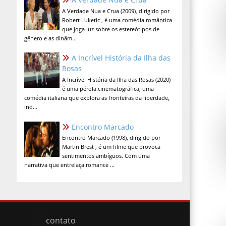
A Verdade Nua e Crua (2009), dirigido por
Robert Luketic , é uma comédia romântica
que joga luz sobre os estereótipos de
gênero e as dinâm...
A Incrível História da Ilha das
Rosas
A Incrível História da Ilha das Rosas (2020)
é uma pérola cinematográfica, uma
comédia italiana que explora as fronteiras da liberdade,
ind...
Encontro Marcado
Encontro Marcado (1998), dirigido por
Martin Brest , é um filme que provoca
sentimentos ambíguos. Com uma
narrativa que entrelaça romance ...
contato