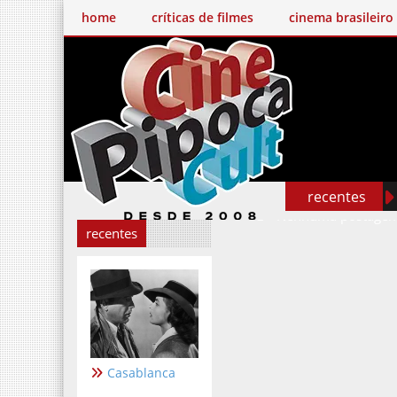
home
críticas de filmes
cinema brasileiro
recentes
Nenhuma postagem
recentes
Casablanca