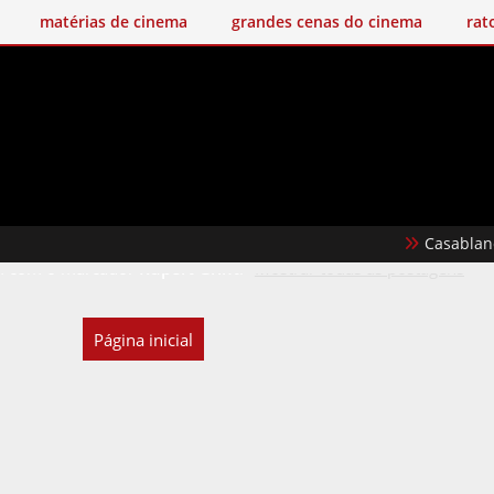
matérias de cinema
grandes cenas do cinema
rat
Casablanca
 com o marcador
Rupert Grint
.
Mostrar todas as postagens
Página inicial