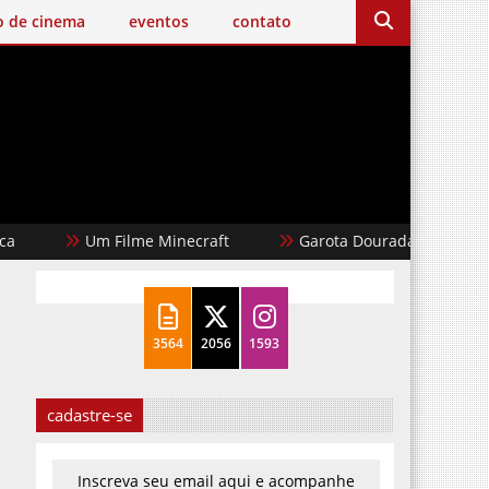
o de cinema
eventos
contato
Um Filme Minecraft
Garota Dourada
Cães 
3564
2056
1593
cadastre-se
Inscreva seu email aqui e acompanhe