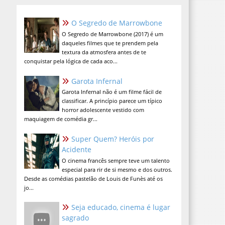
O Segredo de Marrowbone
O Segredo de Marrowbone (2017) é um
daqueles filmes que te prendem pela
textura da atmosfera antes de te
conquistar pela lógica de cada aco...
Garota Infernal
Garota Infernal não é um filme fácil de
classificar. A princípio parece um típico
horror adolescente vestido com
maquiagem de comédia gr...
Super Quem? Heróis por
Acidente
O cinema francês sempre teve um talento
especial para rir de si mesmo e dos outros.
Desde as comédias pastelão de Louis de Funès até os
jo...
Seja educado, cinema é lugar
sagrado