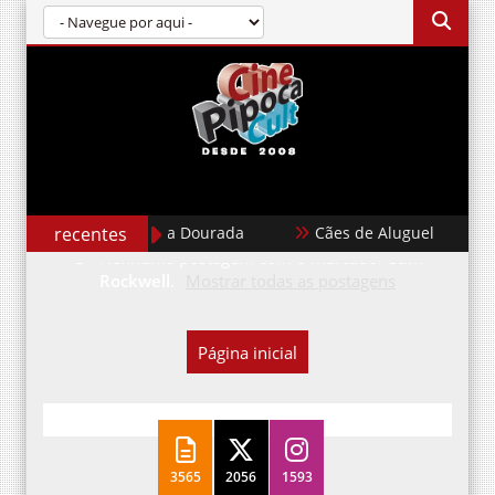
recentes
Garota Dourada
Cães de Aluguel
Nenhuma postagem com o marcador
Sam
Rockwell
.
Mostrar todas as postagens
Página inicial
3565
2056
1593