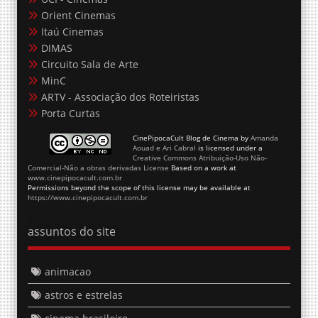
Orient Cinemas
Itaú Cinemas
DIMAS
Circuito Sala de Arte
MinC
ARTV - Associação dos Roteiristas
Porta Curtas
CinePipocaCult Blog de Cinema
by
Amanda
Aouad e Ari Cabral
is licensed under a
Creative Commons Atribuição-Uso Não-
Comercial-Não a obras derivadas License
Based on a work at
www.cinepipocacult.com.br
Permissions beyond the scope of this license may be available at
https://www.cinepipocacult.com.br
assuntos do site
animacao
astros e estrelas