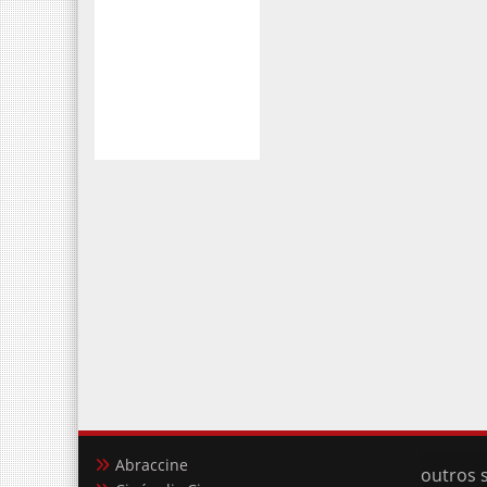
Abraccine
outros s