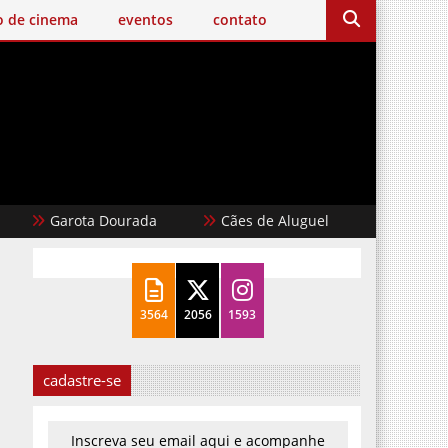
o de cinema
eventos
contato
Garota Dourada
Cães de Aluguel
Karate Kid: Le
3564
2056
1593
cadastre-se
Inscreva seu email aqui e acompanhe