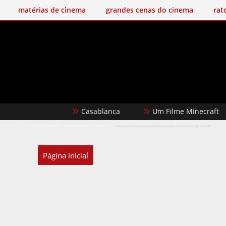
matérias de cinema
grandes cenas do cinema
rat
Casablanca
Um Filme Minecraft
 com o marcador
Satoshi Kon
.
Mostrar todas as postagens
Página inicial