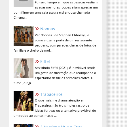
Foi-se o tempo em que as pessoas vestiam
as suas melhores roupas e iam apreciar um
bom filme em uma sala escura e silenciosa chamada
Cinema...
Nonnas
Ver Nonnas , de Stephen Chbosky , é
como cruzar a porta de um restaurante
pequeno, com paredes cheias de fotos de
família e o cheiro de mol...
Eiffel
Assistindo Eiffel (2021), é inevitável sentir
um gesto de frustração que acompanha o
espectador desde os primeiros cortes. O
filme , dirigi...
Trapaceiros
O que mais me chama atenção em
Trapaceiros não é o simples rastro de
ideias furtivas ou a tentativa previsível de
um roubo ao banco, mas o ...
A Verdade Nua e Crua