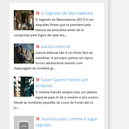
O Segredo de Marrowbone
O Segredo de Marrowbone (2017) é um
daqueles filmes que te prendem pela
textura da atmosfera antes de te
conquistar pela lógica de cada aco...
Garota Infernal
Garota Infernal não é um filme fácil de
classificar. A princípio parece um típico
horror adolescente vestido com
maquiagem de comédia gr...
Super Quem? Heróis por
Acidente
O cinema francês sempre teve um talento
especial para rir de si mesmo e dos outros.
Desde as comédias pastelão de Louis de Funès até os
jo...
Seja educado, cinema é lugar
sagrado