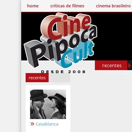
home
críticas de filmes
cinema brasileiro
recentes
Nenhuma postagem
recentes
Casablanca