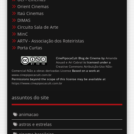
Orient Cinemas
Itaú Cinemas
DIMAS
Circuito Sala de Arte
MinC
ARTV - Associação dos Roteiristas
Porta Curtas
CinePipocaCult Blog de Cinema
by
Amanda
Aouad e Ari Cabral
is licensed under a
Creative Commons Atribuição-Uso Não-
Comercial-Não a obras derivadas License
Based on a work at
www.cinepipocacult.com.br
Permissions beyond the scope of this license may be available at
https://www.cinepipocacult.com.br
assuntos do site
animacao
astros e estrelas