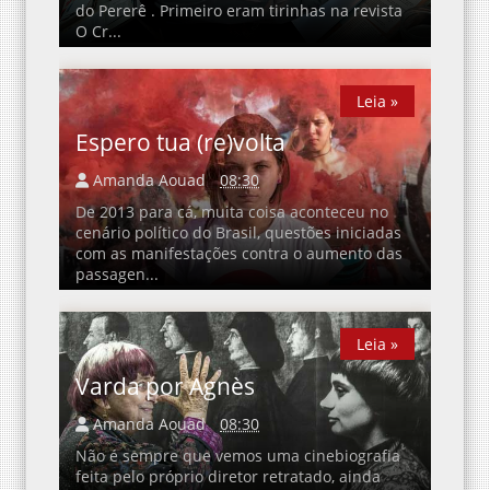
do Pererê . Primeiro eram tirinhas na revista
O Cr...
Leia »
Leia »
Espero tua (re)volta
Amanda Aouad
08:30
De 2013 para cá, muita coisa aconteceu no
cenário político do Brasil, questões iniciadas
com as manifestações contra o aumento das
passagen...
Leia »
Leia »
Varda por Agnès
Amanda Aouad
08:30
Não é sempre que vemos uma cinebiografia
feita pelo próprio diretor retratado, ainda