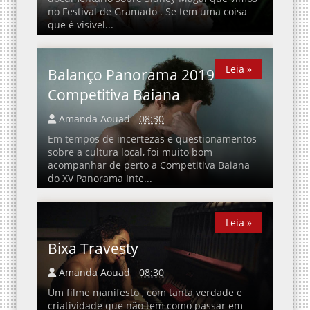
no Festival de Gramado . Se tem uma coisa
que é visível...
Leia »
Leia »
Balanço Panorama 2019 -
Competitiva Baiana
Amanda Aouad
08:30
Em tempos de incertezas e questionamentos
sobre a cultura local, foi muito bom
acompanhar de perto a Competitiva Baiana
do XV Panorama Inte...
Leia »
Leia »
Bixa Travesty
Amanda Aouad
08:30
Um filme manifesto , com tanta verdade e
criatividade que não tem como passar em