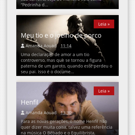
“Pedrinha d...
Leia »
Leia »
Meu tio e o joelho de porco
Amanda Aouad
11:14
Uma declaração de amor a um tio
controverso, mas que se tornou a figura
paterna de um garoto, quando este perdeu o
seu pai. Isso é o docume...
Leia »
Leia »
Henfil
Amanda Aouad
13:30
Para as novas gerações, o nome Henfil não
quer dizer muita coisa, talvez uma referência
na música O Bêbado e o Equilibrista,