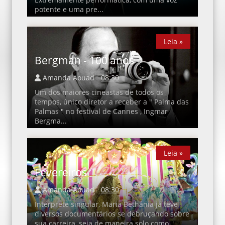
potente e uma pre...
Leia »
Leia »
Bergman - 100 anos
Amanda Aouad
08:30
Um dos maiores cineastas de todos os
tempos, único diretor a receber a " Palma das
Palmas " no festival de Cannes , Ingmar
Bergma...
Leia »
Leia »
Fevereiros
Amanda Aouad
08:30
Intérprete singular, Maria Bethânia já teve
diversos documentários se debruçando sobre
sua carreira, seja de maneira solo como