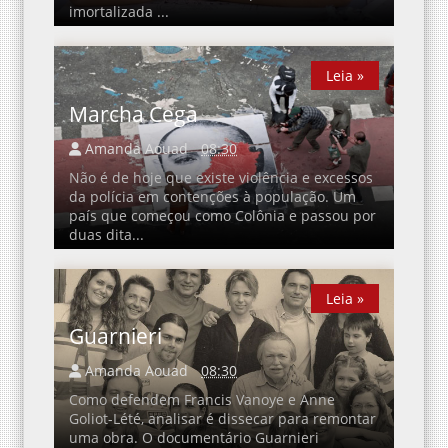
imortalizada ...
Leia »
Leia »
Marcha Cega
Amanda Aouad
08:30
Não é de hoje que existe violência e excessos
da polícia em contenções à população. Um
país que começou como Colônia e passou por
duas dita...
Leia »
Leia »
Guarnieri
Amanda Aouad
08:30
Como defendem Francis Vanoye e Anne
Goliot-Lété, analisar é dissecar para remontar
uma obra. O documentário Guarnieri