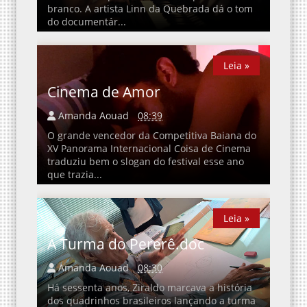
branco. A artista Linn da Quebrada dá o tom
do documentár...
Leia »
Leia »
Cinema de Amor
Amanda Aouad
08:39
O grande vencedor da Competitiva Baiana do
XV Panorama Internacional Coisa de Cinema
traduziu bem o slogan do festival esse ano
que trazia...
Leia »
Leia »
A Turma do Pererê.doc
Amanda Aouad
08:30
Há sessenta anos, Ziraldo marcava a história
dos quadrinhos brasileiros lançando a turma