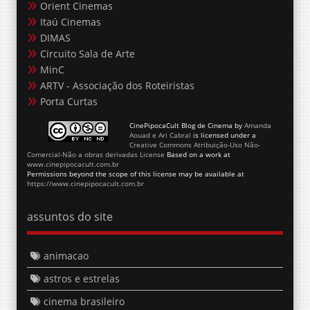
Orient Cinemas
Itaú Cinemas
DIMAS
Circuito Sala de Arte
MinC
ARTV - Associação dos Roteiristas
Porta Curtas
CinePipocaCult Blog de Cinema
by
Amanda
Aouad e Ari Cabral
is licensed under a
Creative Commons Atribuição-Uso Não-
Comercial-Não a obras derivadas License
Based on a work at
www.cinepipocacult.com.br
Permissions beyond the scope of this license may be available at
https://www.cinepipocacult.com.br
assuntos do site
animacao
astros e estrelas
cinema brasileiro