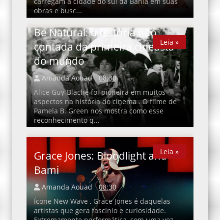
carregam a cidade do sul da Bahia em suas
obras e busc...
Be Natural: a história não
Leia »
Leia »
contada da primeira cineasta
do mundo
Amanda Aouad
08:30
Alice Guy-Blaché foi pioneira em muitos
aspectos na história do cinema . O filme de
Pamela B. Green nos mostra como esse
reconhecimento q...
Leia »
Leia »
Grace Jones: Bloodlight and
Bami
Amanda Aouad
08:30
Ícone New Wave , Grace Jones é daquelas
artistas que gera fascínio e curiosidade.
Extremamente performática, com uma voz