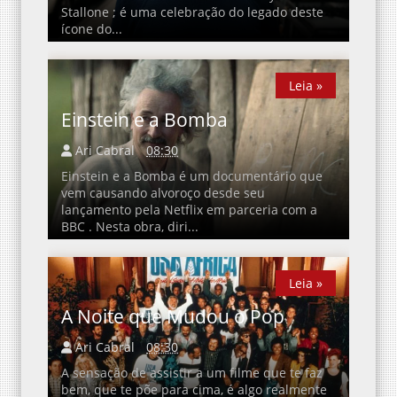
Stallone ; é uma celebração do legado deste
ícone do...
Leia »
Leia »
Einstein e a Bomba
Ari Cabral
08:30
Einstein e a Bomba é um documentário que
vem causando alvoroço desde seu
lançamento pela Netflix em parceria com a
BBC . Nesta obra, diri...
Leia »
Leia »
A Noite que Mudou o Pop
Ari Cabral
08:30
A sensação de assistir a um filme que te faz
bem, que te põe para cima, é algo realmente