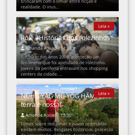
brincaram com o limiar entre ficção e
realidade. O inus...
Leia »
Leia »
Rolê - Histórias dos rolezinhos
Amanda Aouad
14:58
No início dos anos 2000, aconteceu um
fenômeno que foi apelidado de rolezinho.
Jovens da periferia entravam nos shopping
centers da cidade, ...
Leia »
Leia »
NŨHŨ YÃG MŨ YÕG HÃM: Essa
terra é nossa!
Amanda Aouad
13:00
Filmes sobre indígenas e povos originários
existem muitos. Resgates históricos, processo