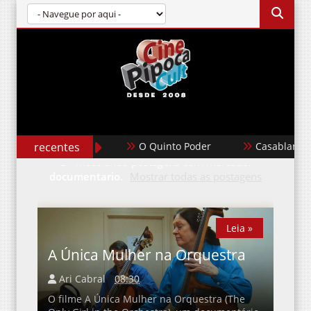
recentes
Casablanca
Um Filme Minecra
Mostrando postagens com marcador
documentario
.
Mostrar todas as postagens
Leia »
Leia »
A Única Mulher na Orquestra
Ari Cabral
08:30
O filme A Única Mulher na Orquestra (The