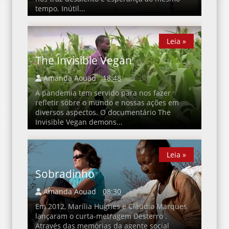
tempo. Inútil...
Leia »
Leia »
The Invisible Vegan
Amanda Aouad
18:48
A pandemia tem servido para nos fazer
refletir sobre o mundo e nossas ações em
diversos aspectos. O documentário The
Invisible Vegan demons...
Leia »
Leia »
Sobradinho
Amanda Aouad
08:30
Em 2012, Marília Hughes e Cláudio Marques
lançaram o curta-metragem Desterro .
Através das memórias da agente social