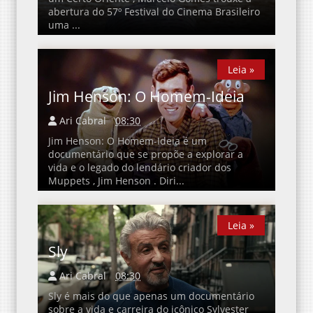
abertura do 57º Festival do Cinema Brasileiro
uma ...
Leia »
Leia »
Jim Henson: O Homem-Ideia
Ari Cabral
08:30
Jim Henson: O Homem-Ideia é um
documentário que se propõe a explorar a
vida e o legado do lendário criador dos
Muppets , Jim Henson . Diri...
Leia »
Leia »
Sly
Ari Cabral
08:30
Sly é mais do que apenas um documentário
sobre a vida e carreira do icônico Sylvester