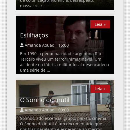
de colonização, violência, desrespeito,
massacre, r...
Leia »
Leia »
Estilhaços
Amanda Aouad
15:00
Em 1990, a pequena cidade argentina Rio
Tercero viveu um terror inimaginável. Um
acidente na fábrica militar local desencadeou
uma série de ...
Leia »
Leia »
O Sonho do Inútil
Amanda Aouad
09:00
Sonhos, adolescência, grupo, paixão, cinema .
O Sonho do Inútil é um documentário que
nos traz desalento e esperança ao mesmo