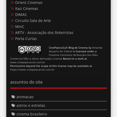
Orient Cinemas
Itaú Cinemas
DIMAS
Circuito Sala de Arte
MinC
ARTV - Associação dos Roteiristas
Porta Curtas
CinePipocaCult Blog de Cinema
by
Amanda
Aouad e Ari Cabral
is licensed under a
Creative Commons Atribuição-Uso Não-
Comercial-Não a obras derivadas License
Based on a work at
www.cinepipocacult.com.br
Permissions beyond the scope of this license may be available at
https://www.cinepipocacult.com.br
assuntos do site
animacao
astros e estrelas
cinema brasileiro