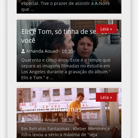
especial. Tive o prazer de assistir a A Noite
que ...
Leia »
Leia »
Elis e Tom, só tinha de ser com
você
Amanda Aouad
08:30
Quarenta e cinco anos. Esse é o tempo que
separa as imagens filmadas no estúdio em
Los Angeles durante a gravação do álbum “
Elis e Tom ” e ...
Leia »
Leia »
Retratos Fantasmas
Amanda Aouad
08:30
Em Retratos Fantasmas , Kleber Mendonça
Filho levou a sério a máxima de “seja