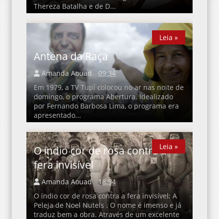
Thereza Batalha e de D...
Leia »
Leia »
Antena da Raça
Amanda Aouad
09:34
Em 1979, a TV Tupi colocou no ar nas noite de
domingo, o programa Abertura. Idealizado
por Fernando Barbosa Lima, o programa era
apresentado...
Leia »
Leia »
O índio cor de rosa contra a
fera invisível
Amanda Aouad
18:54
O índio cor de rosa contra a fera invisível: A
Peleja de Noel Nutels . O nome é imenso e já
traduz bem a obra. Através de um excelente