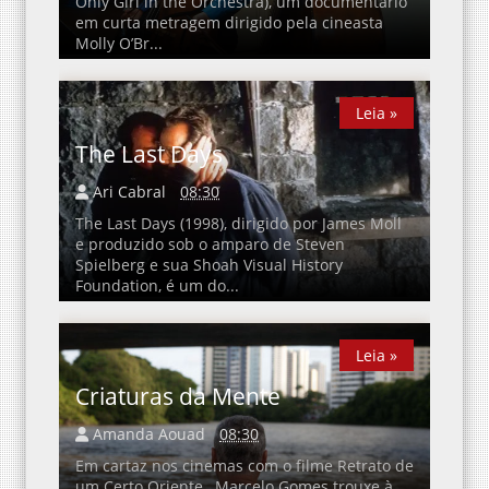
Only Girl in the Orchestra), um documentário
em curta metragem dirigido pela cineasta
Molly O’Br...
Leia »
Leia »
The Last Days
Ari Cabral
08:30
The Last Days (1998), dirigido por James Moll
e produzido sob o amparo de Steven
Spielberg e sua Shoah Visual History
Foundation, é um do...
Leia »
Leia »
Criaturas da Mente
Amanda Aouad
08:30
Em cartaz nos cinemas com o filme Retrato de
um Certo Oriente , Marcelo Gomes trouxe à