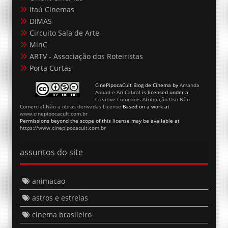
Itaú Cinemas
DIMAS
Circuito Sala de Arte
MinC
ARTV - Associação dos Roteiristas
Porta Curtas
CinePipocaCult Blog de Cinema
by
Amanda
Aouad e Ari Cabral
is licensed under a
Creative Commons Atribuição-Uso Não-
Comercial-Não a obras derivadas License
Based on a work at
www.cinepipocacult.com.br
Permissions beyond the scope of this license may be available at
https://www.cinepipocacult.com.br
assuntos do site
animacao
astros e estrelas
cinema brasileiro