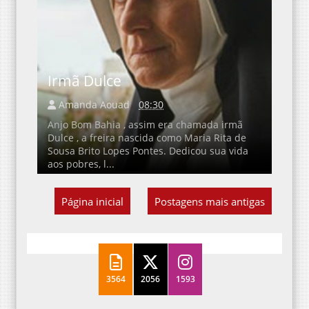
Irmã Dulce
Amanda Aouad
08:30
Anjo Bom Bahia , assim era chamada irmã
Dulce , a freira nascida como Maria Rita de
Sousa Brito Lopes Pontes. Dedicou sua vida
aos pobres, l...
Página inicial
Postagens mais antigas
3564
2056
1593