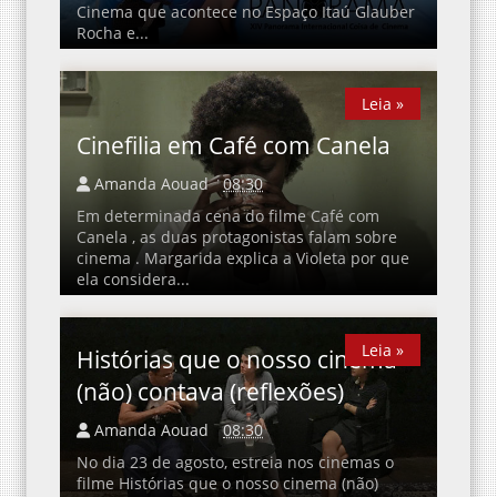
Cinema que acontece no Espaço Itaú Glauber
Rocha e...
Leia »
Leia »
Cinefilia em Café com Canela
Amanda Aouad
08:30
Em determinada cena do filme Café com
Canela , as duas protagonistas falam sobre
cinema . Margarida explica a Violeta por que
ela considera...
Leia »
Leia »
Histórias que o nosso cinema
(não) contava (reflexões)
Amanda Aouad
08:30
No dia 23 de agosto, estreia nos cinemas o
filme Histórias que o nosso cinema (não)