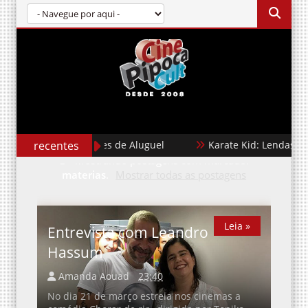
recentes
Cães de Aluguel
Karate Kid: Lendas
Mostrando postagens com marcador
materias
.
Mostrar todas as postagens
Leia »
Leia »
Entrevista com Leandro
Hassum
Amanda Aouad
23:40
No dia 21 de março estreia nos cinemas a