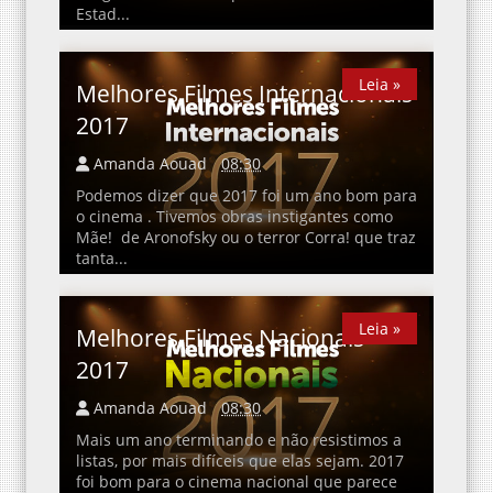
Estad...
Leia »
Leia »
Melhores Filmes Internacionais
2017
Amanda Aouad
08:30
Podemos dizer que 2017 foi um ano bom para
o cinema . Tivemos obras instigantes como
Mãe! de Aronofsky ou o terror Corra! que traz
tanta...
Leia »
Leia »
Melhores Filmes Nacionais
2017
Amanda Aouad
08:30
Mais um ano terminando e não resistimos a
listas, por mais difíceis que elas sejam. 2017
foi bom para o cinema nacional que parece