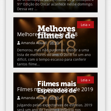
91ª Edição do Oscar acontece nesse domingo.
Dessa vez ...
Leia »
Leia »
Melhores Filmes de 2018
Amanda Aouad
08:30
Demorou, mas não pudemos resistir a uma
lista de melhores do ano. O 2018 foi um ano
difícil, com o tempo escasso para conferir
tantos filme...
Leia »
Leia »
Filmes mais esperados de 2019
Amanda Aouad
08:30
Julgando pelas expectativas de estreias, 2019
será um ano de retorno à infância nos