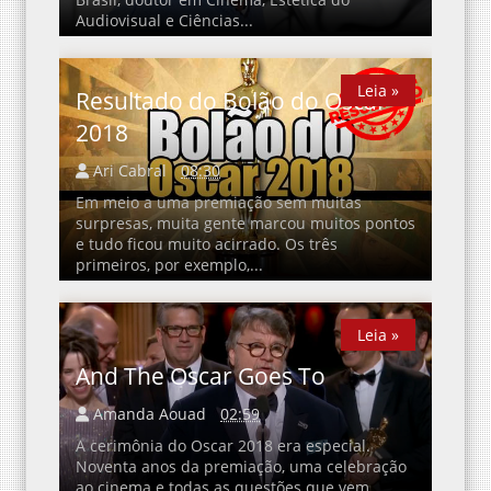
Audiovisual e Ciências...
Leia »
Leia »
Resultado do Bolão do Oscar
2018
Ari Cabral
08:30
Em meio a uma premiação sem muitas
surpresas, muita gente marcou muitos pontos
e tudo ficou muito acirrado. Os três
primeiros, por exemplo,...
Leia »
Leia »
And The Oscar Goes To
Amanda Aouad
02:59
A cerimônia do Oscar 2018 era especial.
Noventa anos da premiação, uma celebração
ao cinema e todas as questões que vem