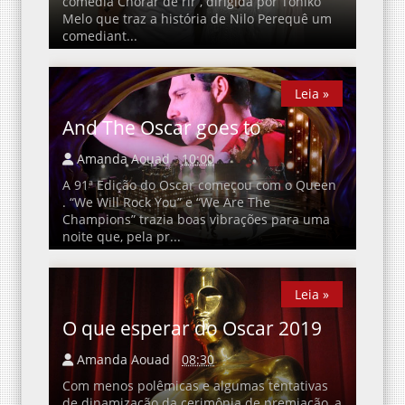
comédia Chorar de rir , dirigida por Toniko
Melo que traz a história de Nilo Perequê um
comediant...
Leia »
Leia »
And The Oscar goes to
Amanda Aouad
10:00
A 91ª Edição do Oscar começou com o Queen
. “We Will Rock You” e “We Are The
Champions” trazia boas vibrações para uma
noite que, pela pr...
Leia »
Leia »
O que esperar do Oscar 2019
Amanda Aouad
08:30
Com menos polêmicas e algumas tentativas
de dinamização da cerimônia de premiação, a