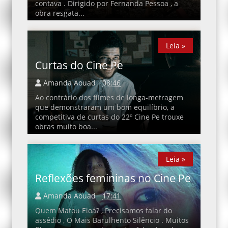
contava . Dirigido por Fernanda Pessoa , a
obra resgata...
Leia »
Leia »
Curtas do Cine Pe
Amanda Aouad
08:46
Ao contrário dos filmes de longa-metragem
que demonstraram um bom equilíbrio, a
competitiva de curtas do 22º Cine Pe trouxe
obras muito boa...
Leia »
Leia »
Reflexões femininas no Cine Pe
Amanda Aouad
17:41
Quem Matou Eloá? , Precisamos falar do
assédio , O Mais Barulhento Silêncio . Muitos