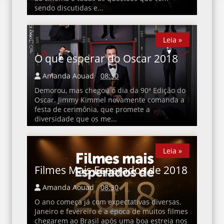
sendo discutidas e...
Leia »
Leia »
O que esperar do Oscar 2018
Amanda Aouad
08:30
Demorou, mas chegou o dia da 90ª Edição do
Oscar. Jimmy Kimmel novamente comanda a
festa de cerimônia, que promete a
diversidade que os me...
Leia »
Leia »
Filmes Mais Esperados de 2018
Amanda Aouad
08:30
O ano começa já com expectativas diversas.
Janeiro e fevereiro é a época de muitos filmes
chegarem ao Brasil após uma boa estreia nos