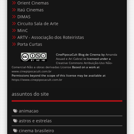
Orient Cinemas
Itaú Cinemas
DIMAS
Circuito Sala de Arte
MinC
ARTV - Associação dos Roteiristas
Porta Curtas
CinePipocaCult Blog de Cinema
by
Amanda
Aouad e Ari Cabral
is licensed under a
Creative Commons Atribuição-Uso Não-
Comercial-Não a obras derivadas License
Based on a work at
www.cinepipocacult.com.br
Permissions beyond the scope of this license may be available at
https://www.cinepipocacult.com.br
assuntos do site
animacao
astros e estrelas
cinema brasileiro