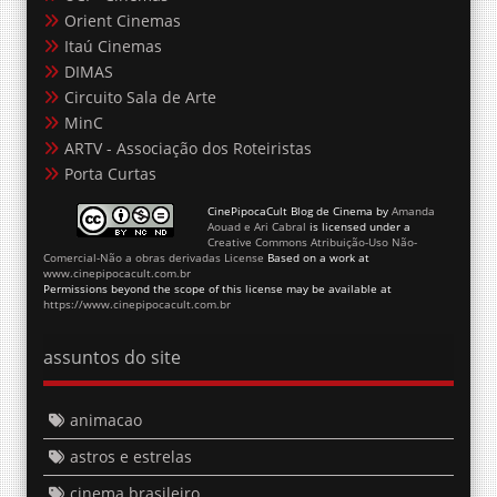
Orient Cinemas
Itaú Cinemas
DIMAS
Circuito Sala de Arte
MinC
ARTV - Associação dos Roteiristas
Porta Curtas
CinePipocaCult Blog de Cinema
by
Amanda
Aouad e Ari Cabral
is licensed under a
Creative Commons Atribuição-Uso Não-
Comercial-Não a obras derivadas License
Based on a work at
www.cinepipocacult.com.br
Permissions beyond the scope of this license may be available at
https://www.cinepipocacult.com.br
assuntos do site
animacao
astros e estrelas
cinema brasileiro