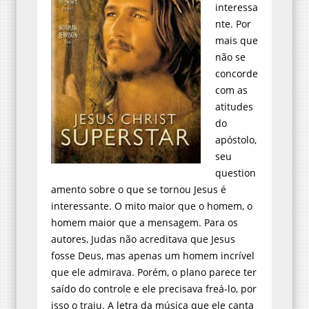
interessa
nte. Por
mais que
não se
concorde
com as
atitudes
do
apóstolo,
seu
question
amento sobre o que se tornou Jesus é
interessante. O mito maior que o homem, o
homem maior que a mensagem. Para os
autores, Judas não acreditava que Jesus
fosse Deus, mas apenas um homem incrível
que ele admirava. Porém, o plano parece ter
saído do controle e ele precisava freá-lo, por
isso o traiu. A letra da música que ele canta