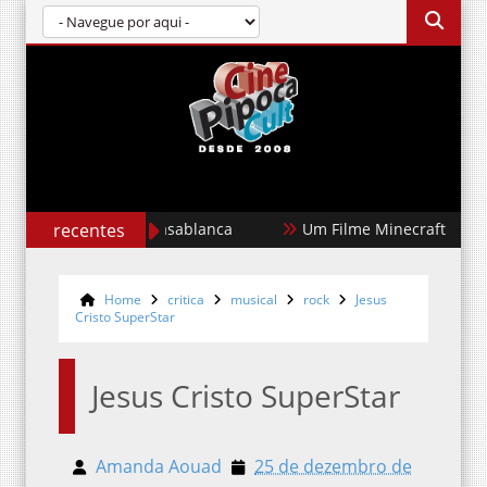
recentes
Um Filme Minecraft
Garota D
Home
critica
musical
rock
Jesus
Cristo SuperStar
Jesus Cristo SuperStar
Amanda Aouad
25 de dezembro de