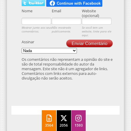
Nome
Email
Website
(opcional)
Mostrar junto aos seus
Não mostrado
Se você tem um
comentários.
publicamente.
website, linke para ele
aqui.
Assinar
Enviar Comentário
Os comentários não representam a opinião do site e
são de total responsabilidade do autor da
mensagem. Este site não é um agregador de links.
Comentários com links externos para auto-
divulgação não serão aceitos.
3564
2056
1593