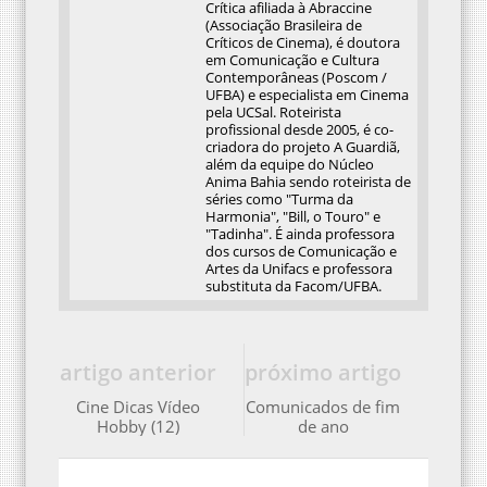
Crítica afiliada à Abraccine
(Associação Brasileira de
Críticos de Cinema), é doutora
em Comunicação e Cultura
Contemporâneas (Poscom /
UFBA) e especialista em Cinema
pela UCSal. Roteirista
profissional desde 2005, é co-
criadora do projeto A Guardiã,
além da equipe do Núcleo
Anima Bahia sendo roteirista de
séries como "Turma da
Harmonia", "Bill, o Touro" e
"Tadinha". É ainda professora
dos cursos de Comunicação e
Artes da Unifacs e professora
substituta da Facom/UFBA.
artigo anterior
próximo artigo
Cine Dicas Vídeo
Comunicados de fim
Hobby (12)
de ano