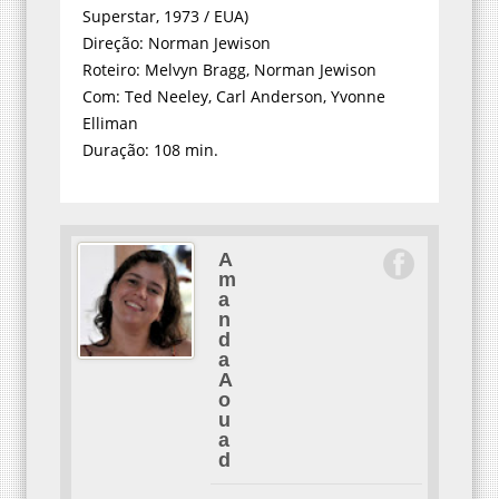
Superstar, 1973 / EUA)
Direção: Norman Jewison
Roteiro: Melvyn Bragg, Norman Jewison
Com: Ted Neeley, Carl Anderson, Yvonne
Elliman
Duração: 108 min.
A
m
a
n
d
a
A
o
u
a
d