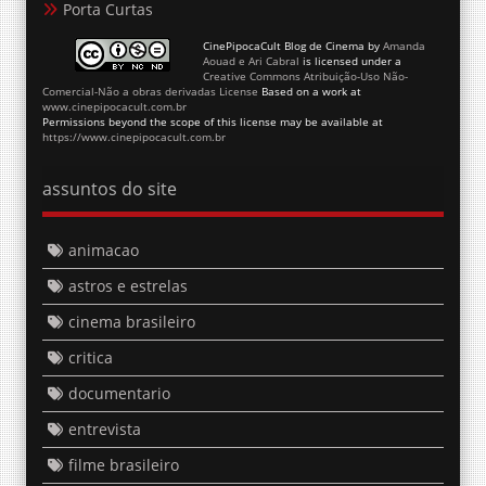
Porta Curtas
CinePipocaCult Blog de Cinema
by
Amanda
Aouad e Ari Cabral
is licensed under a
Creative Commons Atribuição-Uso Não-
Comercial-Não a obras derivadas License
Based on a work at
www.cinepipocacult.com.br
Permissions beyond the scope of this license may be available at
https://www.cinepipocacult.com.br
assuntos do site
animacao
astros e estrelas
cinema brasileiro
critica
documentario
entrevista
filme brasileiro