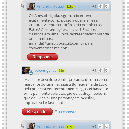
Amanda_Aouad
+1
118p
Oi, Amy, obrigada. Agora, não entendi
exatamente como posso ajudar na Feira
Cultural. A representação seria por objetos?
Fotos? Apresentações ao vivo? E vários
clássicos em uma única representação? Manda
um email para
amanda@cinepipocacult.com.br para
conversarmos melhor.
Responder
vdevinganca
+1
61p
excelente descrição e interpretação de uma cena
marcante do cinema. assisti Bonequinha de Luxo
pela primeira vez recentemente e gostei bastante,
principalmente pela atuação de audrey hepburn,
que deu vida a uma personagem peculiar,
imprevisível e fascinante.
Responder
1 resposta
Amanda_Aouad
+1
118p