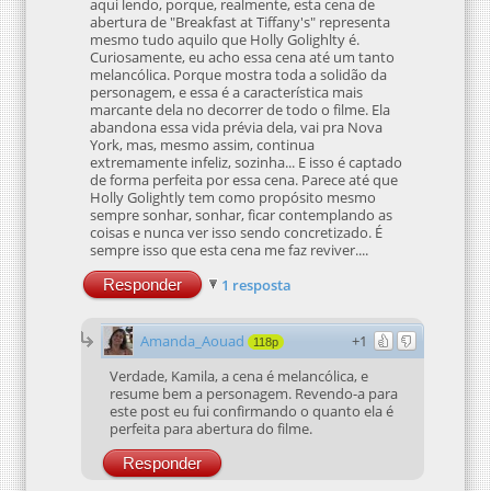
aqui lendo, porque, realmente, esta cena de
abertura de "Breakfast at Tiffany's" representa
mesmo tudo aquilo que Holly Golighlty é.
Curiosamente, eu acho essa cena até um tanto
melancólica. Porque mostra toda a solidão da
personagem, e essa é a característica mais
marcante dela no decorrer de todo o filme. Ela
abandona essa vida prévia dela, vai pra Nova
York, mas, mesmo assim, continua
extremamente infeliz, sozinha... E isso é captado
de forma perfeita por essa cena. Parece até que
Holly Golightly tem como propósito mesmo
sempre sonhar, sonhar, ficar contemplando as
coisas e nunca ver isso sendo concretizado. É
sempre isso que esta cena me faz reviver....
Responder
1 resposta
Amanda_Aouad
+1
118p
Verdade, Kamila, a cena é melancólica, e
resume bem a personagem. Revendo-a para
este post eu fui confirmando o quanto ela é
perfeita para abertura do filme.
Responder