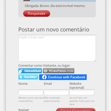
Obrigada, Bruno. Ela está incrível mesmo.
Responder
Postar um novo comentário
Comentar como Visitante, ou logar:
Nome
Email
Website
(opcional)
Mostrar junto aos seus
Não mostrado
Se você tem um
comentários.
publicamente.
website, linke para ele
aqui.
Assinar