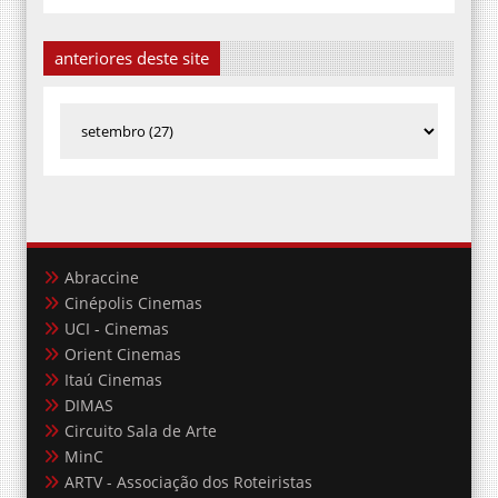
anteriores deste site
Abraccine
Cinépolis Cinemas
UCI - Cinemas
Orient Cinemas
Itaú Cinemas
DIMAS
Circuito Sala de Arte
MinC
ARTV - Associação dos Roteiristas