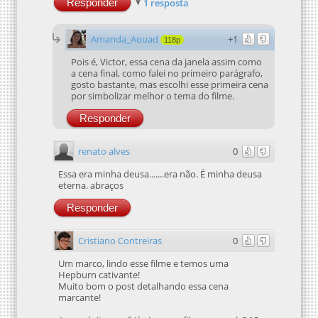
Responder
1 resposta
Amanda_Aouad
+1
118p
Pois é, Victor, essa cena da janela assim como
a cena final, como falei no primeiro parágrafo,
gosto bastante, mas escolhi esse primeira cena
por simbolizar melhor o tema do filme.
Responder
renato alves
0
Essa era minha deusa.......era não. É minha deusa
eterna. abraços
Responder
Cristiano Contreiras
0
Um marco, lindo esse filme e temos uma
Hepburn cativante!
Muito bom o post detalhando essa cena
marcante!