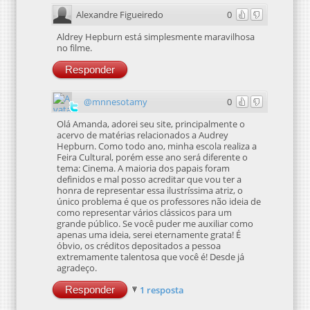
Alexandre Figueiredo
0
Aldrey Hepburn está simplesmente maravilhosa
no filme.
Responder
@mnnesotamy
0
Olá Amanda, adorei seu site, principalmente o
acervo de matérias relacionados a Audrey
Hepburn. Como todo ano, minha escola realiza a
Feira Cultural, porém esse ano será diferente o
tema: Cinema. A maioria dos papais foram
definidos e mal posso acreditar que vou ter a
honra de representar essa ilustríssima atriz, o
único problema é que os professores não ideia de
como representar vários clássicos para um
grande público. Se você puder me auxiliar como
apenas uma ideia, serei eternamente grata! É
óbvio, os créditos depositados a pessoa
extremamente talentosa que você é! Desde já
agradeço.
Responder
1 resposta