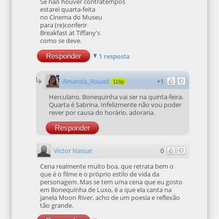
Se não houver contratempos
estarei quarta-feita
no Cinema do Museu
para (re)conferir
Breakfast at Tiffany's
como se deve.
Responder
1 resposta
Amanda_Aouad
+1
118p
Herculano, Bonequinha vai ser na quinta-feira.
Quarta é Sabrina. Infelizmente não vou poder
rever por causa do horário, adoraria.
Responder
Victor Nassar
0
Cena realmente muito boa, que retrata bem o
que é o filme e o próprio estilo de vida da
personagem. Mas se tem uma cena que eu gosto
em Bonequinha de Luxo, é a que ela canta na
janela Moon River, acho de um poesia e reflexão
tão grande.