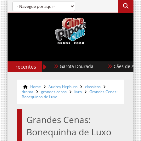
recentes
Garota Dourada
Cães de Aluguel
Home
Audrey Hepburn
classicos
drama
grandes cenas
livro
Grandes Cenas:
Bonequinha de Luxo
Grandes Cenas:
Bonequinha de Luxo