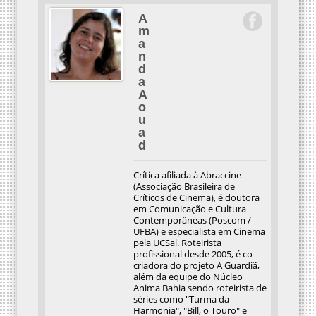
A
m
a
n
d
a
A
o
u
a
d
Crítica afiliada à Abraccine
(Associação Brasileira de
Críticos de Cinema), é doutora
em Comunicação e Cultura
Contemporâneas (Poscom /
UFBA) e especialista em Cinema
pela UCSal. Roteirista
profissional desde 2005, é co-
criadora do projeto A Guardiã,
além da equipe do Núcleo
Anima Bahia sendo roteirista de
séries como "Turma da
Harmonia", "Bill, o Touro" e