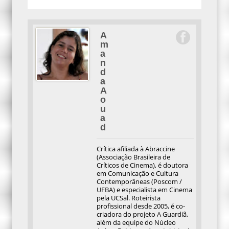
A
m
a
n
d
a
A
o
u
a
d
Crítica afiliada à Abraccine
(Associação Brasileira de
Críticos de Cinema), é doutora
em Comunicação e Cultura
Contemporâneas (Poscom /
UFBA) e especialista em Cinema
pela UCSal. Roteirista
profissional desde 2005, é co-
criadora do projeto A Guardiã,
além da equipe do Núcleo