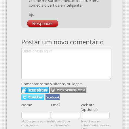
O filme me surpreendeu, Reinaldo, é uma
comédia divertida e inteligente.
bjs
Responder
Postar um novo comentário
Comentar como Visitante, ou logar:
facebook
Nome
Email
Website
(opcional)
Mostrar junto aos seus
Não mostrado
Se você tem um
comentários.
publicamente.
website, linke para ele
aqui.