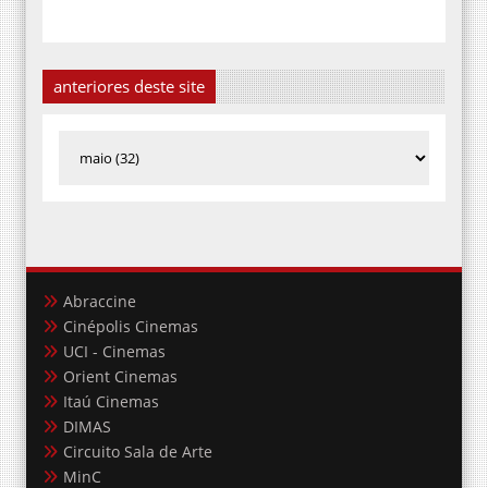
anteriores deste site
Abraccine
Cinépolis Cinemas
UCI - Cinemas
Orient Cinemas
Itaú Cinemas
DIMAS
Circuito Sala de Arte
MinC