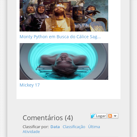
Monty Python em Busca do Cálice Sag...
Mickey 17
Comentários
(
4
)
Logar
Classificar por:
Data
Classificação
Última
Atividade