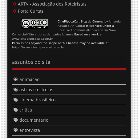
ARTV - Associação dos Roteiristas
Porta Curtas
CinePipocaCult Blog de Cinema
by
Amanda
Aouad e Ari Cabral
is licensed under a
Creative Commons Atribuição-Uso Não-
Comercial-Não a obras derivadas License
Based on a work at
www.cinepipocacult.com.br
Permissions beyond the scope of this license may be available at
https://www.cinepipocacult.com.br
assuntos do site
animacao
astros e estrelas
cinema brasileiro
critica
documentario
entrevista