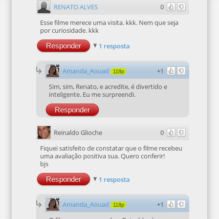
RENATO ALVES
0
Esse filme merece uma visita. kkk. Nem que seja
por curiosidade. kkk
Responder
1 resposta
Amanda_Aouad
+1
118p
Sim, sim, Renato, e acredite, é divertido e
inteligente. Eu me surpreendi.
Responder
Reinaldo Glioche
0
Fiquei satisfeito de constatar que o filme recebeu
uma avaliação positiva sua. Quero conferir!
bjs
Responder
1 resposta
Amanda_Aouad
+1
118p