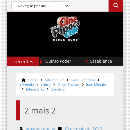
recentes
Casablanca
Um Filme Minecraf
Home
Adrián Suar
Carla Peterson
comedia
critica
Diego Kaplan
Juan Minujín
Julieta Díaz
2 mais 2
2 mais 2
Amanda Aouad
19 de maio de 2013