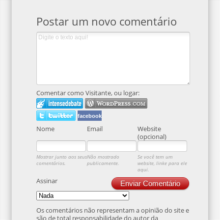
Postar um novo comentário
Comentar como Visitante, ou logar:
facebook
Nome
Email
Website
(opcional)
Mostrar junto aos seus
Não mostrado
Se você tem um
comentários.
publicamente.
website, linke para ele
aqui.
Assinar
Enviar Comentário
Os comentários não representam a opinião do site e
são de total responsabilidade do autor da