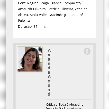
Com: Regina Braga, Bianca Comparato,
Amaurih Oliveira, Patrícia Oliveira, Zeca de
Abreu, Malu Valle, Gracindo Junior, Zezé
Polessa
Duração: 87 min.
A
m
a
n
d
a
A
o
u
a
d
Crítica afiliada à Abraccine
(Associação Brasileira de