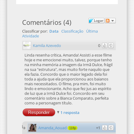
Comentários
(
4
)
Logar
Classificar por:
Data
Classificação
Última
Atividade
Kamila Azevedo
0
Linda resenha crítica, Amanda! Assisti a esse filme
hoje e me emocionei muito, talvez, porque tenho
na minha memória a imagem da Irmã Dulce, frágil
na sua "estrutura", mas muito forte naquilo que
ela fazia. Concordo que o maior legado dela foi
toda a ajuda que ela proporcionou aos baianos
mais necessitados. O filme, pra mim, foi muito
lindo e emocionante. Acho que fez jus ao espírito
de luz que a Irmã Dulce foi. Concordo em seu
comentário sobre a Bianca Comparato, perfeita
como a personagem título.
Responder
1 resposta
Amanda_Aouad
+1
118p