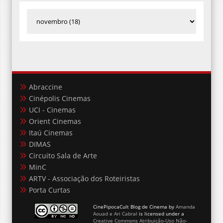
Abraccine
Cinépolis Cinemas
UCI - Cinemas
Orient Cinemas
Itaú Cinemas
DIMAS
Circuito Sala de Arte
MinC
ARTV - Associação dos Roteiristas
Porta Curtas
CinePipocaCult Blog de Cinema
by
Amanda
Aouad e Ari Cabral
is licensed under a
Creative Commons Atribuição-Uso Não-