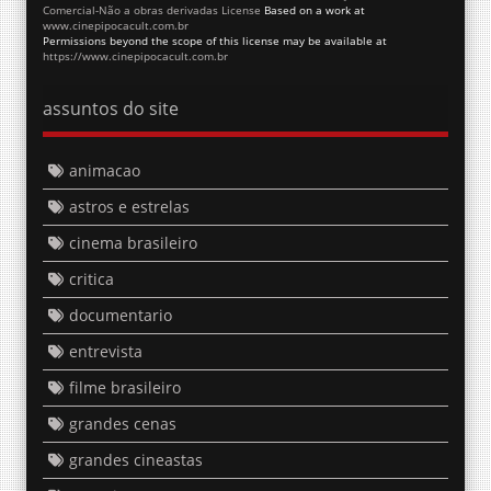
Comercial-Não a obras derivadas License
Based on a work at
www.cinepipocacult.com.br
Permissions beyond the scope of this license may be available at
https://www.cinepipocacult.com.br
assuntos do site
animacao
astros e estrelas
cinema brasileiro
critica
documentario
entrevista
filme brasileiro
grandes cenas
grandes cineastas