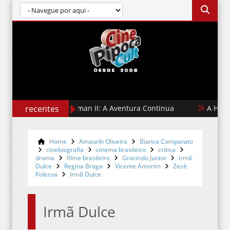
recentes
Superman II: A Aventura Continua
A Hora do M
Home
Amaurih Oliveira
Bianca Comparato
cinebiografia
cinema brasileiro
critica
drama
filme brasileiro
Gracindo Junior
irmã
Dulce
Regina Braga
Vicente Amorim
Zezé
Polessa
Irmã Dulce
Irmã Dulce