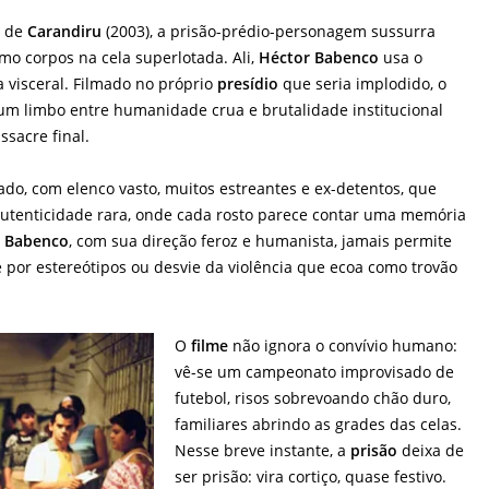
m de
Carandiru
(2003), a prisão-prédio-personagem sussurra
mo corpos na cela superlotada. Ali,
Héctor Babenco
usa o
 visceral. Filmado no próprio
presídio
que seria implodido, o
um limbo entre humanidade crua e brutalidade institucional
sacre final.
do, com elenco vasto, muitos estreantes e ex-detentos, que
autenticidade rara, onde cada rosto parece contar uma memória
.
Babenco
, com sua direção feroz e humanista, jamais permite
 por estereótipos ou desvie da violência que ecoa como trovão
O
filme
não ignora o convívio humano:
vê-se um campeonato improvisado de
futebol, risos sobrevoando chão duro,
familiares abrindo as grades das celas.
Nesse breve instante, a
prisão
deixa de
ser prisão: vira cortiço, quase festivo.