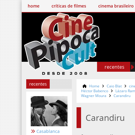
home
críticas de filmes
cinema brasileiro
recentes
recentes
Home
Caio Blat
cin
Héctor Babenco
Lázaro Ra
Wagner Moura
Carandiru
Carandiru
Casablanca