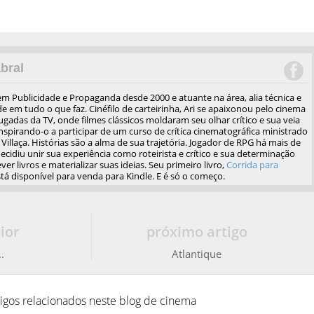
bral
em Publicidade e Propaganda desde 2000 e atuante na área, alia técnica e
de em tudo o que faz. Cinéfilo de carteirinha, Ari se apaixonou pelo cinema
gadas da TV, onde filmes clássicos moldaram seu olhar crítico e sua veia
 inspirando-o a participar de um curso de crítica cinematográfica ministrado
Villaça. Histórias são a alma de sua trajetória. Jogador de RPG há mais de
ecidiu unir sua experiência como roteirista e crítico e sua determinação
ver livros e materializar suas ideias. Seu primeiro livro,
Corrida para
stá disponível para venda para Kindle. E é só o começo.
ior
próximo artigo
.
Atlantique
tigos relacionados neste blog de cinema