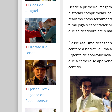
Cães de
Desde a primeira image
Aluguel
histórias comprimidas, co
realismo como ferramenta
filme
joga o espectador n
que se desdobra até o mas
É esse
realismo
desespera
Karate Kid:
confere à narrativa uma 
Lendas
urgente de sobrevivência
que a câmera se apaixone
contido.
Jonah Hex -
Caçador de
Recompensas