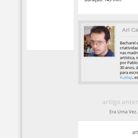
Ari Ca
Bacharel 
criativida
nas madru
artística,
por Pablo 
30 anos, d
para escre
Kuélap
, e
artigo anter
Era Uma Vez..
ar