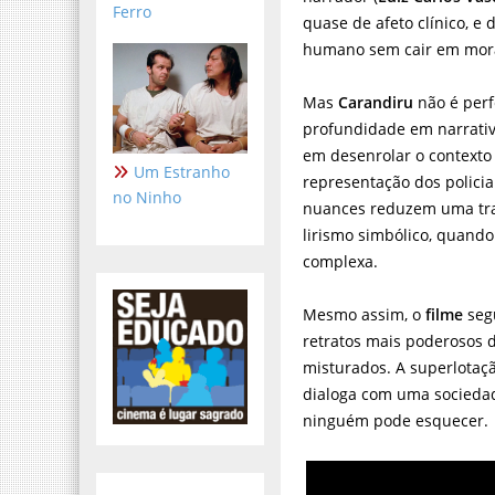
Ferro
quase de afeto clínico, e
humano sem cair em moral
Mas
Carandiru
não é perf
profundidade em narrativ
em desenrolar o contexto 
Um Estranho
representação dos polici
no Ninho
nuances reduzem uma trag
lirismo simbólico, quando
complexa.
Mesmo assim, o
filme
seg
retratos mais poderosos d
misturados. A superlotaç
dialoga com uma sociedade
ninguém pode esquecer.