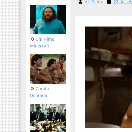
Ari Cabral
22 de se
Um Filme
Minecraft
Garota
Dourada