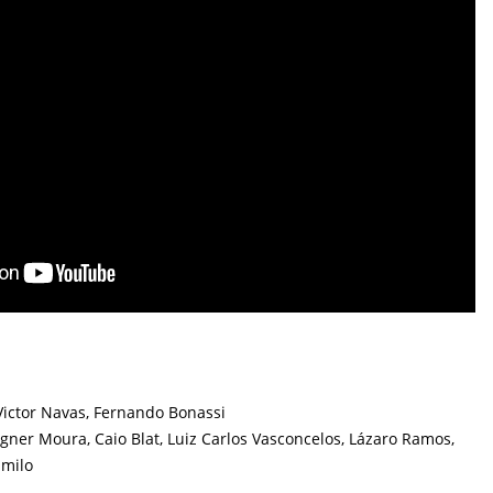
Victor Navas, Fernando Bonassi
ner Moura, Caio Blat, Luiz Carlos Vasconcelos, Lázaro Ramos,
amilo