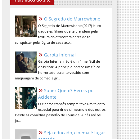
O Segredo de Marrowbone
O Segredo de Marrowbone (2017) é um
daqueles filmes que te prendem pela
textura da atmosfera antes de te
conquistar pela lógica de cada aco...
Garota Infernal
Garota Infernal não é um filme fácil de
classificar. A princípio parece um típico
horror adolescente vestido com
maquiagem de comédia gr...
Super Quem? Heróis por
Acidente
O cinema francês sempre teve um talento
especial para rir de si mesmo e dos outros.
Desde as comédias pastelão de Louis de Funès até os
jo...
Seja educado, cinema é lugar