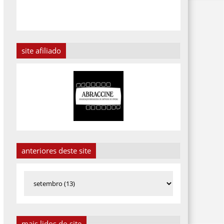
site afiliado
anteriores deste site
mais lidos do site