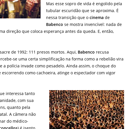
Mas esse sopro de vida é engolido pela
tubular escuridão que se aproxima. É
nessa transição que o
cinema
de
Babenco
se mostra invencível: nada de
ma direção que coloca esperança antes da queda. E, então,
acre de 1992: 111 presos mortos. Aqui,
Babenco
recusa
ercebe-se uma certa simplificação na forma como a rebelião vira
 a polícia invade como pesadelo. Ainda assim, o choque do
 escorrendo como cachoeira, atinge o espectador com vigor
ue interessa tanto
anidade, com sua
ns, quanto pela
atal. A câmera não
lhar do médico-
concellos
) é isento,