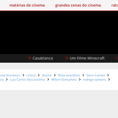
matérias de cinema
grandes cenas do cinema
rat
Casablanca
Um Filme Minecraft
Garot
ema brasileiro
critica
drama
filme brasileiro
Gero Camilo
mos
Luiz Carlos Vasconcelos
Milton Gonçalves
rodrigo santoro