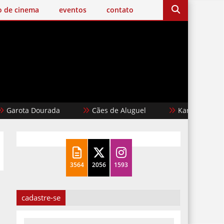
o de cinema
eventos
contato
a Dourada
Cães de Aluguel
Karate Kid: Lendas
3564
2056
1593
cadastre-se