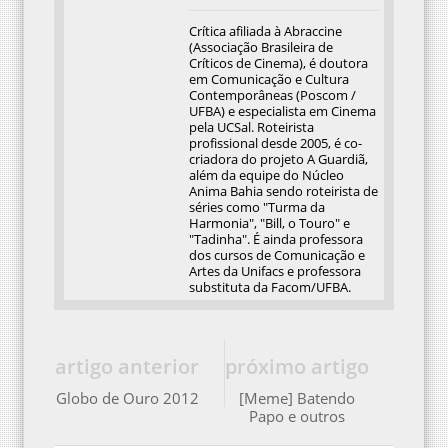
Crítica afiliada à Abraccine
(Associação Brasileira de
Críticos de Cinema), é doutora
em Comunicação e Cultura
Contemporâneas (Poscom /
UFBA) e especialista em Cinema
pela UCSal. Roteirista
profissional desde 2005, é co-
criadora do projeto A Guardiã,
além da equipe do Núcleo
Anima Bahia sendo roteirista de
séries como "Turma da
Harmonia", "Bill, o Touro" e
"Tadinha". É ainda professora
dos cursos de Comunicação e
Artes da Unifacs e professora
substituta da Facom/UFBA.
artigo anterior
próximo artigo
Globo de Ouro 2012
[Meme] Batendo
Papo e outros