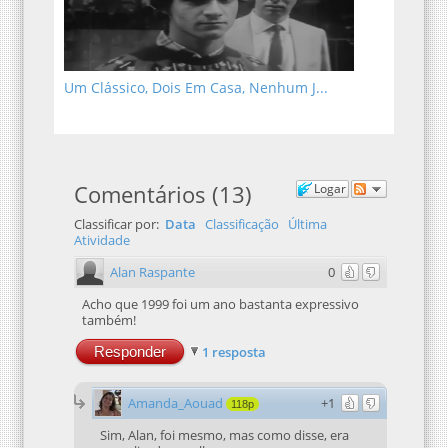
Um Clássico, Dois Em Casa, Nenhum J...
Comentários
(
13
)
Logar
Classificar por:
Data
Classificação
Última
Atividade
Alan Raspante
0
Acho que 1999 foi um ano bastanta expressivo
também!
Responder
1 resposta
Amanda_Aouad
+1
118p
Sim, Alan, foi mesmo, mas como disse, era