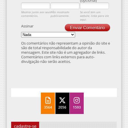
(opcional)
Mostrar junto aos seus
Não mostrado
Se você tem um
comentários.
publicamente.
website, linke para ele
aqui.
Assinar
Enviar Comentário
Os comentários não representam a opinião do site e
são de total responsabilidade do autor da
mensagem. Este site não é um agregador de links.
Comentários com links externos para auto-
divulgação não serão aceitos.
3564
2056
1593
cadastre-se