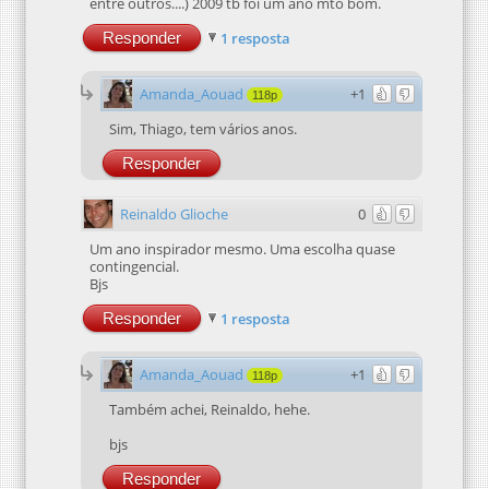
entre outros....) 2009 tb foi um ano mto bom.
Responder
1 resposta
Amanda_Aouad
+1
118p
Sim, Thiago, tem vários anos.
Responder
Reinaldo Glioche
0
Um ano inspirador mesmo. Uma escolha quase
contingencial.
Bjs
Responder
1 resposta
Amanda_Aouad
+1
118p
Também achei, Reinaldo, hehe.
bjs
Responder