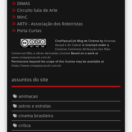
DIMAS
Circuito Sala de Arte
MinC
ARTV - Associação dos Roteiristas
Porta Curtas
CinePipocaCult Blog de Cinema
by
Amanda
Aouad e Ari Cabral
is licensed under a
Creative Commons Atribuição-Uso Não-
Comercial-Não a obras derivadas License
Based on a work at
www.cinepipocacult.com.br
Permissions beyond the scope of this license may be available at
https://www.cinepipocacult.com.br
assuntos do site
animacao
astros e estrelas
cinema brasileiro
critica