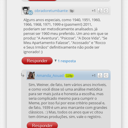
obradoretumbante
+1
9p
Alguns anos especiais, como 1940, 1951, 1960,
1966, 1968, 1971, 1999 e (pasmem!) 2011,
poderiam ser metodicamente analisados. Já
pensei ser 1960 meu preferido. Um ano em que se
produz "A Aventura", "Psicose", "A Doce Vida", "Se
Meu Apartamento Falasse", "Acossado" e "Rocco
e Seus Irmãos" definitivamente não pode ser
ignorado! :)
Responder
1 resposta
Amanda_Aouad
+1
118p
Sim, Weiner, de fato, tem vários anos incríveis,
e como você disse só uma análise metódica
para ser mais justa e honesta a escolha, mas
seria complicado mesmo para cumprir o
Meme, por isso fui por esse critério pessoal e,
de fato, 1939 é um ano marcante com grandes
clássicos. : ) Mas, todos os anos que vc citou
tem ótimas produções, sim, vale o registro.
Responder