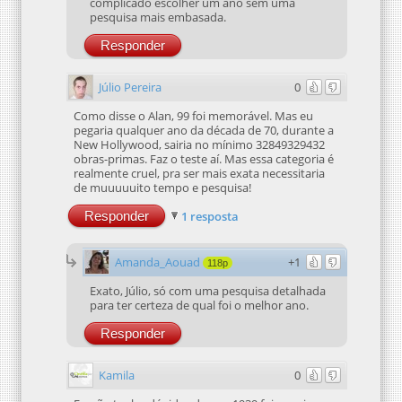
complicado escolher um ano sem uma
pesquisa mais embasada.
Responder
Júlio Pereira
0
Como disse o Alan, 99 foi memorável. Mas eu
pegaria qualquer ano da década de 70, durante a
New Hollywood, sairia no mínimo 32849329432
obras-primas. Faz o teste aí. Mas essa categoria é
realmente cruel, pra ser mais exata necessitaria
de muuuuuito tempo e pesquisa!
Responder
1 resposta
Amanda_Aouad
+1
118p
Exato, Júlio, só com uma pesquisa detalhada
para ter certeza de qual foi o melhor ano.
Responder
Kamila
0