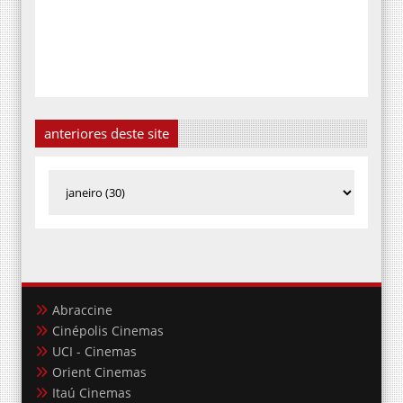
anteriores deste site
Abraccine
Cinépolis Cinemas
UCI - Cinemas
Orient Cinemas
Itaú Cinemas