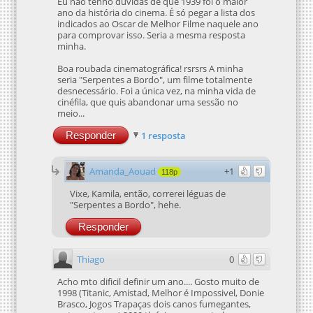
Eu não tenho dúvidas de que 1939 foi o maior
ano da história do cinema. É só pegar a lista dos
indicados ao Oscar de Melhor Filme naquele ano
para comprovar isso. Seria a mesma resposta
minha.
Boa roubada cinematográfica! rsrsrs A minha
seria "Serpentes a Bordo", um filme totalmente
desnecessário. Foi a única vez, na minha vida de
cinéfila, que quis abandonar uma sessão no
meio...
Responder
1 resposta
Amanda_Aouad
+1
118p
Vixe, Kamila, então, correrei léguas de
"Serpentes a Bordo", hehe.
Responder
Thiago
0
Acho mto dificil definir um ano.... Gosto muito de
1998 (Titanic, Amistad, Melhor é Impossivel, Donie
Brasco, Jogos Trapaças dois canos fumegantes,