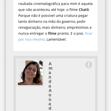
roubada cinematográfica para mim é aquela
que não aconteceu até hoje: o filme
Chatô
.
Porque não é possível uma criatura pegar
tanto dinheiro na mão do governo, pedir
renegociação, mais dinheiro, empréstimos e
nunca entregar o
filme
pronto. E o pior,
ficar
por isso mesmo
. Lamentável.
A
m
a
n
d
a
A
o
u
a
d