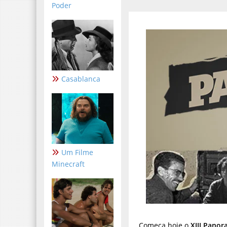
Poder
Casablanca
Um Filme
Minecraft
Começa hoje o
XIII Panor