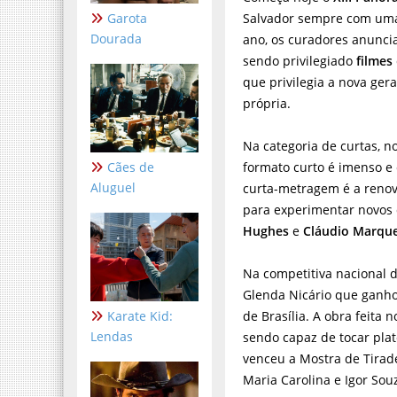
Garota
Salvador sempre com um
Dourada
ano, os curadores anunc
sendo privilegiado
filmes
que privilegia a nova ger
própria.
Na categoria de curtas, n
Cães de
formato curto é imenso e 
Aluguel
curta-metragem é a renova
para experimentar novos 
Hughes
e
Cláudio Marqu
Na competitiva nacional d
Glenda Nicário que ganhou
Karate Kid:
de Brasília. A obra feita
Lendas
sendo capaz de tocar pla
venceu a Mostra de Tirad
Maria Carolina e Igor So