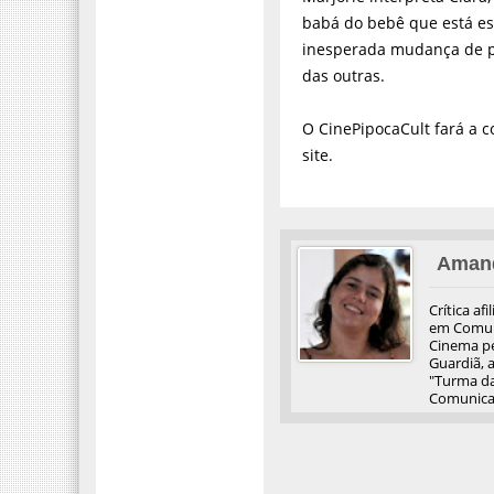
babá do bebê que está es
inesperada mudança de p
das outras.
O CinePipocaCult fará a c
site.
Aman
Crítica af
em Comuni
Cinema pel
Guardiã, 
"Turma da
Comunicaç