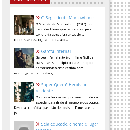
O Segredo de Marrowbone
O Segredo de Marrowbone (2017) é um
daqueles filmes que te prendem pela
textura da atmosfera antes de te
conquistar pela lógica de cada aco...
Garota Infernal
Garota Infernal não é um filme fácil de
classificar. A princípio parece um típico
horror adolescente vestido com
maquiagem de comédia gr...
Super Quem? Heróis por
Acidente
O cinema francês sempre teve um talento
especial para rir de si mesmo e dos outros.
Desde as comédias pastelão de Louis de Funès até os
jo...
Seja educado, cinema é lugar