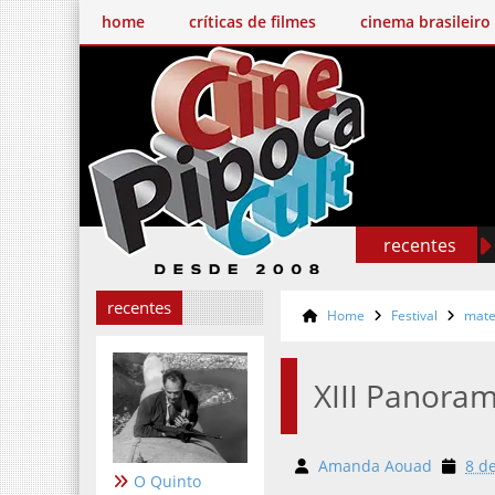
home
críticas de filmes
cinema brasileiro
recentes
recentes
Home
Festival
mate
XIII Panoram
Amanda Aouad
8 d
O Quinto