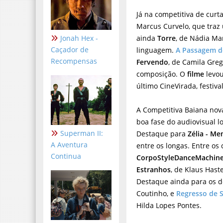
Já na competitiva de cur
Marcus Curvelo, que traz 
Jonah Hex -
ainda
Torre
, de Nádia Ma
Caçador de
linguagem.
A Passagem 
Recompensas
Fervendo
,
de Camila Greg
composição. O
filme
levou
último CineVirada, festiva
A Competitiva Baiana nov
boa fase do audiovisual lo
Superman II:
Destaque para
Zélia - M
A Aventura
entre os longas. Entre os
Continua
CorpoStyleDanceMachin
Estranhos
, de Klaus Hast
Destaque ainda para os do
Coutinho, e
Regresso de 
Hilda Lopes Pontes.