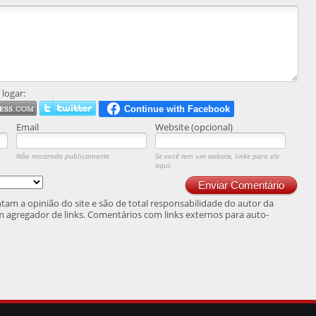
logar:
Email
Website (opcional)
Não mostrado publicamente.
Se você tem um website, linke para ele
aqui.
Enviar Comentário
am a opinião do site e são de total responsabilidade do autor da
 agregador de links. Comentários com links externos para auto-
.