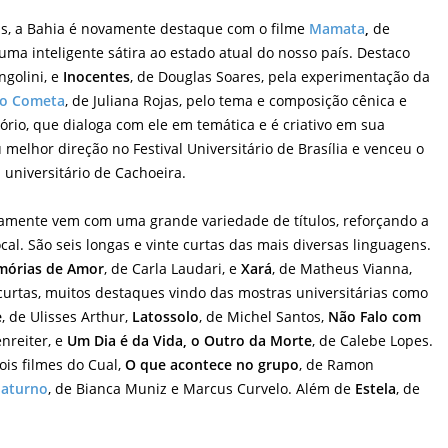
tas, a Bahia é novamente destaque com o filme
Mamata
,
de
uma inteligente sátira ao estado atual do nosso país. Destaco
ngolini, e
Inocentes
, de Douglas Soares, pela experimentação da
do Cometa
, de Juliana Rojas, pelo tema e composição cênica e
ório, que dialoga com ele em temática e é criativo em sua
 melhor direção no Festival Universitário de Brasília e venceu o
l universitário de Cachoeira.
amente vem com uma grande variedade de títulos, reforçando a
cal. São seis longas e vinte curtas das mais diversas linguagens.
emórias de Amor
, de Carla Laudari, e
Xará
, de Matheus Vianna,
 curtas, muitos destaques vindo das mostras universitárias como
e
, de Ulisses Arthur,
Latossolo
, de Michel Santos,
Não Falo com
enreiter, e
Um Dia é da Vida, o Outro da Morte
, de Calebe Lopes.
is filmes do Cual,
O que acontece no grupo
, de Ramon
Saturno
, de Bianca Muniz e Marcus Curvelo. Além de
Estela
,
de