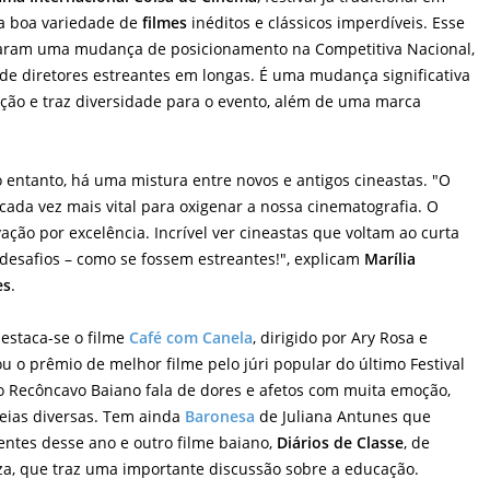
a boa variedade de
filmes
inéditos e clássicos imperdíveis. Esse
iaram uma mudança de posicionamento na Competitiva Nacional,
de diretores estreantes em longas. É uma mudança significativa
ação e traz diversidade para o evento, além de uma marca
o entanto, há uma mistura entre novos e antigos cineastas. "O
cada vez mais vital para oxigenar a nossa cinematografia. O
ção por excelência. Incrível ver cineastas que voltam ao curta
desafios – como se fossem estreantes!", explicam
Marília
es
.
estaca-se o filme
Café com Canela
, dirigido por Ary Rosa e
 o prêmio de melhor filme pelo júri popular do último Festival
 no Recôncavo Baiano fala de dores e afetos com muita emoção,
teias diversas. Tem ainda
Baronesa
de Juliana Antunes que
entes desse ano e outro filme baiano,
Diários de Classe
, de
uza, que traz uma importante discussão sobre a educação.