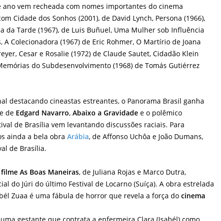
sse ano vem recheada com nomes importantes do cinema
om Cidade dos Sonhos (2001), de David Lynch, Persona (1966),
a da Tarde (1967), de Luis Buñuel, Uma Mulher sob Influência
s, A Colecionadora (1967) de Eric Rohmer, O Martírio de Joana
reyer, Cesar e Rosalie (1972) de Claude Sautet, Cidadão Klein
 Memórias do Subdesenvolvimento (1968) de Tomás Gutiérrez
al destacando cineastas estreantes, o Panorama Brasil ganha
me de
Edgard Navarro
,
Abaixo a Gravidade
e o polêmico
ival de Brasília vem levantando discussões raciais. Para
mos ainda a bela obra
Arábia
, de Affonso Uchôa e João Dumans,
al de Brasília.
o
filme As Boas Maneiras
, de Juliana Rojas e Marco Dutra,
l do Júri do último Festival de Locarno (Suíça). A obra estrelada
abél Zuaa é uma fábula de horror que revela a força do
cinema
, uma gestante que contrata a enfermeira Clara (Isabél) como