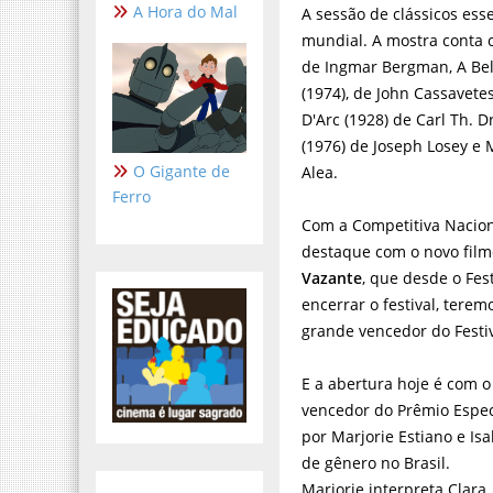
A Hora do Mal
A sessão de clássicos e
mundial. A mostra conta c
de Ingmar Bergman, A Bel
(1974), de John Cassavete
D'Arc (1928) de Carl Th. D
(1976) de Joseph Losey e
O Gigante de
Alea.
Ferro
Com a Competitiva Nacion
destaque com o novo fil
Vazante
,
que desde o Fest
encerrar o festival, tere
grande vencedor do Festiv
E a abertura hoje é com 
vencedor do Prêmio Especia
por Marjorie Estiano e Is
de gênero no Brasil.
Marjorie interpreta Clara