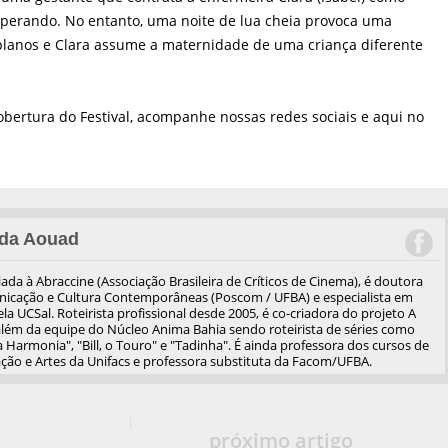
perando. No entanto, uma noite de lua cheia provoca uma
lanos e Clara assume a maternidade de uma criança diferente
obertura do Festival, acompanhe nossas redes sociais e aqui no
da Aouad
iliada à Abraccine (Associação Brasileira de Críticos de Cinema), é doutora
cação e Cultura Contemporâneas (Poscom / UFBA) e especialista em
a UCSal. Roteirista profissional desde 2005, é co-criadora do projeto A
além da equipe do Núcleo Anima Bahia sendo roteirista de séries como
 Harmonia", "Bill, o Touro" e "Tadinha". É ainda professora dos cursos de
ão e Artes da Unifacs e professora substituta da Facom/UFBA.
próximo artigo