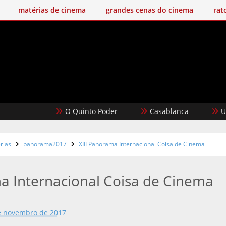
matérias de cinema
grandes cenas do cinema
rat
O Quinto Poder
Casablanca
Um Fil
rias
panorama2017
XIII Panorama Internacional Coisa de Cinema
a Internacional Coisa de Cinema
e novembro de 2017