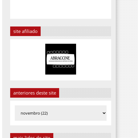
site afiliado
anteriores deste site
mais lidos do site