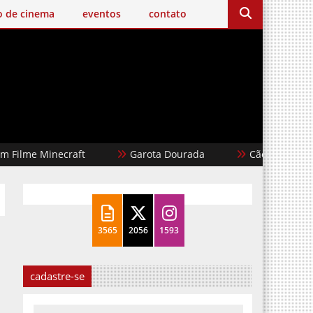
o de cinema
eventos
contato
me Minecraft
Garota Dourada
Cães de Aluguel
3565
2056
1593
cadastre-se