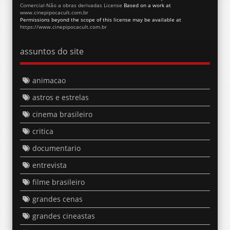
Comercial-Não a obras derivadas License
Based on a work at
www.cinepipocacult.com.br
Permissions beyond the scope of this license may be available at
https://www.cinepipocacult.com.br
assuntos do site
animacao
astros e estrelas
cinema brasileiro
critica
documentario
entrevista
filme brasileiro
grandes cenas
grandes cineastas