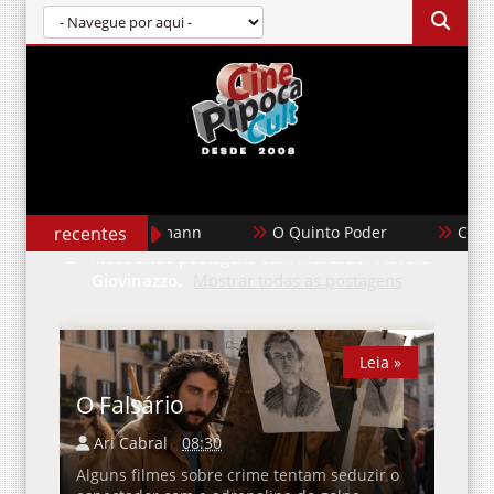
As Faces de Toni Erdmann
recentes
O Quinto Poder
Casab
Mostrando postagens com marcador
Aurora
Giovinazzo
.
Mostrar todas as postagens
Leia »
O Falsário
Ari Cabral
08:30
Alguns filmes sobre crime tentam seduzir o