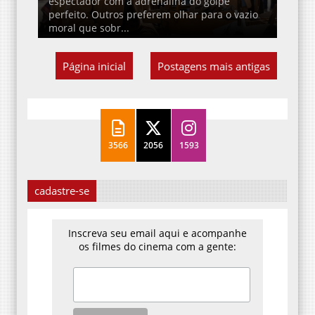
espectador com a adrenalina do golpe
perfeito. Outros preferem olhar para o vazio
moral que sobr...
Página inicial
Postagens mais antigas
3566
2056
1593
cadastre-se
Inscreva seu email aqui e acompanhe
os filmes do cinema com a gente: