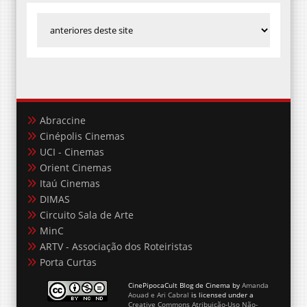
Abraccine
Cinépolis Cinemas
UCI - Cinemas
Orient Cinemas
Itaú Cinemas
DIMAS
Circuito Sala de Arte
MinC
ARTV - Associação dos Roteiristas
Porta Curtas
CinePipocaCult Blog de Cinema
by
Amanda
Aouad e Ari Cabral
is licensed under a
Creative Commons Atribuição-Uso Não-