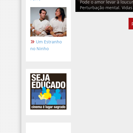
Pode o amor levar à loucur
Perturbação mental. Vidas 
Um Estranho
no Ninho