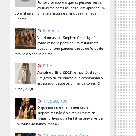
Foi-se o tempo em que as pessoas vestiam
as suas melhores roupas e iam apreciar um
bom filme em uma sala escura e silenciosa chamada
Cinema...
Nonnas
Ver Nonnas , de Stephen Chbosky , é
como cruzar a porta de um restaurante
pequeno, com paredes cheias de fotos de
família e o cheiro de mol...
Eiffel
Assistindo Eiffel (2021), é inevitável sentir
um gesto de frustração que acompanha o
espectador desde os primeiros cortes. O
filme , dirigi...
Trapaceiros
O que mais me chama atenção em
Trapaceiros não é o simples rastro de
ideias furtivas ou a tentativa previsível de
um roubo ao banco, mas o ...
A Verdade Nua e Crua