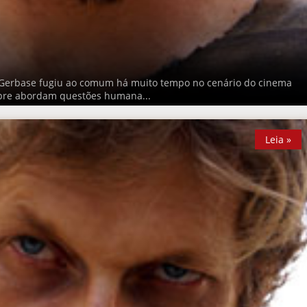
s Gerbase fugiu ao comum há muito tempo no cenário do cinema
mpre abordam questões humana...
Leia »
Leia »