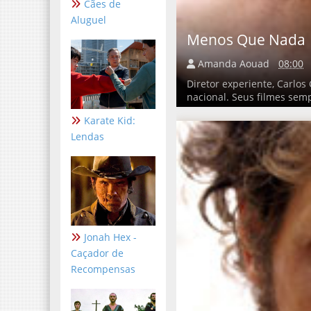
Cães de
Aluguel
Menos Que Nada
Amanda Aouad
08:00
Diretor experiente, Carlo
nacional. Seus filmes se
Karate Kid:
Lendas
Jonah Hex -
Caçador de
Recompensas