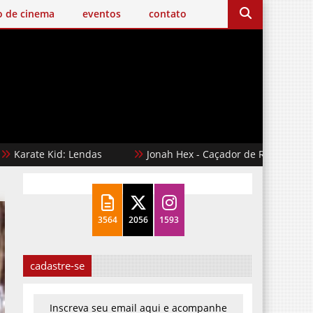
o de cinema
eventos
contato
e Kid: Lendas
Jonah Hex - Caçador de Recompensas
3564
2056
1593
cadastre-se
Inscreva seu email aqui e acompanhe