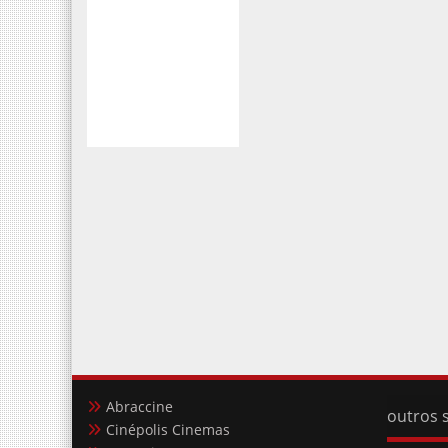
Abraccine
outros s
Cinépolis Cinemas