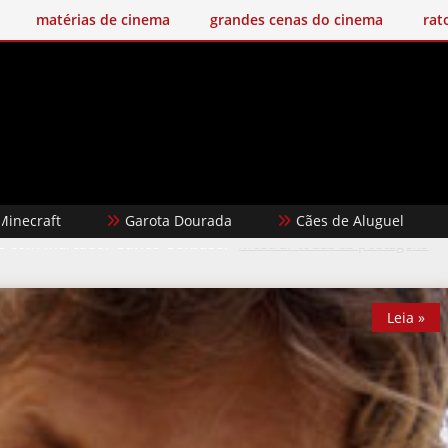
matérias de cinema
grandes cenas do cinema
rat
t
Garota Dourada
Cães de Aluguel
Karat
ns com marcador
Carlos Gerbase
.
Mostrar todas as postagens
Leia »
Leia »