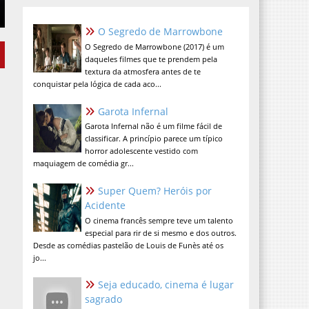
O Segredo de Marrowbone
O Segredo de Marrowbone (2017) é um
daqueles filmes que te prendem pela
textura da atmosfera antes de te
conquistar pela lógica de cada aco...
Garota Infernal
Garota Infernal não é um filme fácil de
classificar. A princípio parece um típico
horror adolescente vestido com
maquiagem de comédia gr...
Super Quem? Heróis por
Acidente
O cinema francês sempre teve um talento
especial para rir de si mesmo e dos outros.
Desde as comédias pastelão de Louis de Funès até os
jo...
Seja educado, cinema é lugar
sagrado