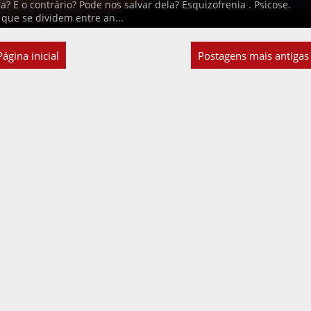
a? E o contrário? Pode nos salvar dela? Esquizofrenia . Psicose.
que se dividem entre an...
Página inicial
Postagens mais antigas