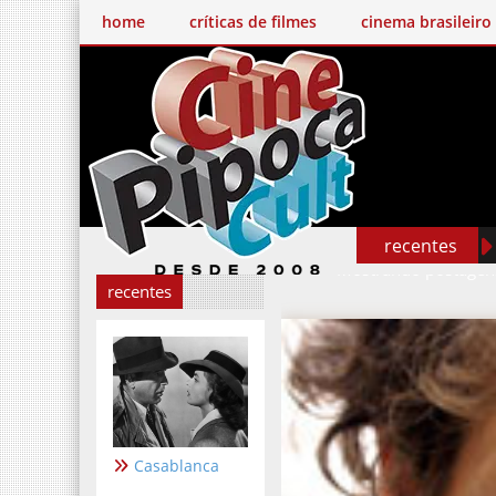
home
críticas de filmes
cinema brasileiro
Um Filme Minecraf
recentes
Mostrando postage
recentes
Casablanca