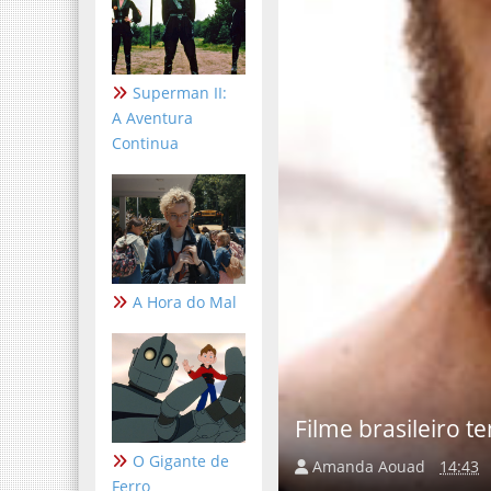
Superman II:
A Aventura
Continua
A Hora do Mal
Filme brasileiro t
O Gigante de
Amanda Aouad
14:43
Ferro