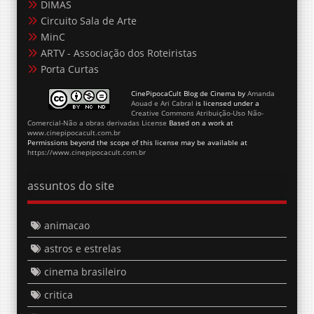
DIMAS
Circuito Sala de Arte
MinC
ARTV - Associação dos Roteiristas
Porta Curtas
CinePipocaCult Blog de Cinema
by
Amanda
Aouad e Ari Cabral
is licensed under a
Creative Commons Atribuição-Uso Não-
Comercial-Não a obras derivadas License
Based on a work at
www.cinepipocacult.com.br
Permissions beyond the scope of this license may be available at
https://www.cinepipocacult.com.br
assuntos do site
animacao
astros e estrelas
cinema brasileiro
critica