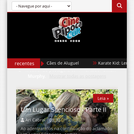
recentes
Cães de Aluguel
Karate Kid: Lendas
Mostrando postagens com marcador
Cillian
Murphy
.
Mostrar todas as postagens
Leia »
Leia »
Um Lugar Silencioso - Parte II
Ari Cabral
08:30
Ao adentrarmos na continuação do aclamado