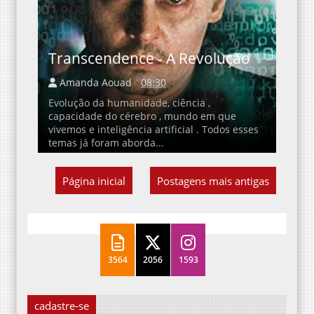
Transcendence - A Revolução
Amanda Aouad
08:30
Evolução da humanidade, ciência ,
capacidade do cérebro , mundo em que
vivemos e inteligência artificial . Todos esses
temas já foram aborda...
Página inicial
Postagens mais antigas
3564
2056
1593
cadastre-se