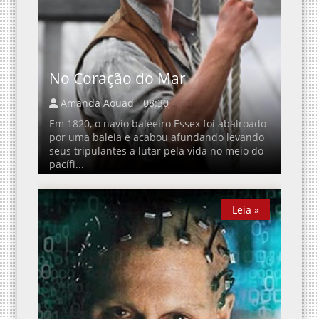
No Coração do Mar
Amanda Aouad
08:30
Em 1820, o navio baleeiro Essex foi abalroado
por uma baleia e acabou afundando levando
seus tripulantes a lutar pela vida no meio do
pacífi...
Leia »
Leia »