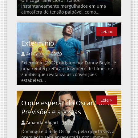
Um Lugar Silencioso , somos
instantaneamente mergulhados em uma
atmosfera de tensão palpável, como...
Leia »
Leia »
Extermínio
Ari Cabral
08:30
Extermínio (2002), dirigido por Danny Boyle , é
uma reinterpretação do gênero de filmes de
zumbis que revitaliza as convenções
estabeleci...
Leia »
Leia »
O que esperar do Oscar 2024?
Previsões e apostas
Amanda Aouad
18:25
Domingo é dia de Oscar e, pela quarta vez, a
premiação será apresentada por Jimmy