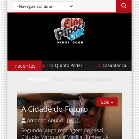
recentes
O Quinto Poder
Casablanca
Mostrando postagens com marcador
Cláudio
Marques
.
Mostrar todas as postagens
Leia »
Leia »
A Cidade do Futuro
Amanda Aouad
08:30
Segundo longa-metragem do casal Cláudio