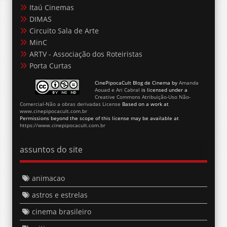
Itaú Cinemas
DIMAS
Circuito Sala de Arte
MinC
ARTV - Associação dos Roteiristas
Porta Curtas
CinePipocaCult Blog de Cinema
by
Amanda
Aouad e Ari Cabral
is licensed under a
Creative Commons Atribuição-Uso Não-
Comercial-Não a obras derivadas License
Based on a work at
www.cinepipocacult.com.br
Permissions beyond the scope of this license may be available at
https://www.cinepipocacult.com.br
assuntos do site
animacao
astros e estrelas
cinema brasileiro