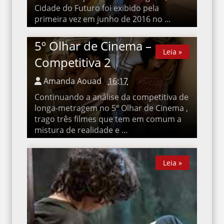
Marques e Marília Hughes , A Cidade do
Futuro foi exibido pela primeira vez em junho
de 2016 no ...
5º Olhar de Cinema –
Leia »
Leia »
Competitiva 2
Amanda Aouad
16:17
Continuando a análise da competitiva de
longa-metragem no 5º Olhar de Cinema ,
trago três filmes que tem em comum a
mistura de realidade e ...
Leia »
Leia »