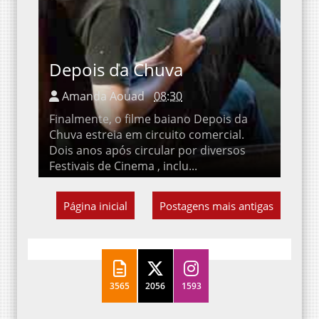
Depois da Chuva
Amanda Aouad
08:30
Finalmente, o filme baiano Depois da Chuva
estreia em circuito comercial. Dois anos após
circular por diversos Festivais de Cinema ,
inclu...
Página inicial
Postagens mais antigas
3565
2056
1593