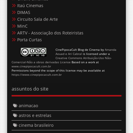
Itaú Cinemas
DIMAS
Circuito Sala de Arte
MinC
ARTV - Associação dos Roteiristas
Porta Curtas
CinePipocaCult Blog de Cinema
by
Amanda
Aouad e Ari Cabral
is licensed under a
Creative Commons Atribuição-Uso Não-
Comercial-Não a obras derivadas License
Based on a work at
www.cinepipocacult.com.br
Permissions beyond the scope of this license may be available at
https://www.cinepipocacult.com.br
assuntos do site
animacao
astros e estrelas
cinema brasileiro