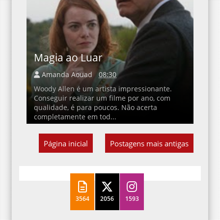
Magia ao Luar
Amanda Aouad
08:30
Woody Allen é um artista impressionante.
Conseguir realizar um filme por ano, com
qualidade, é para poucos. Não acerta
completamente em tod...
Página inicial
Postagens mais antigas
3564
2056
1593