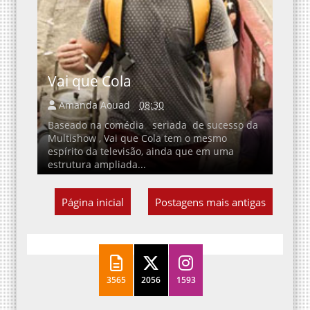
Vai que Cola
Amanda Aouad
08:30
Baseado na comédia seriada de sucesso da
Multishow , Vai que Cola tem o mesmo
espírito da televisão, ainda que em uma
estrutura ampliada...
Página inicial
Postagens mais antigas
3565
2056
1593