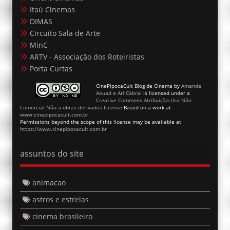
Itaú Cinemas
DIMAS
Circuito Sala de Arte
MinC
ARTV - Associação dos Roteiristas
Porta Curtas
CinePipocaCult Blog de Cinema
by
Amanda
Aouad e Ari Cabral
is licensed under a
Creative Commons Atribuição-Uso Não-
Comercial-Não a obras derivadas License
Based on a work at
www.cinepipocacult.com.br
Permissions beyond the scope of this license may be available at
https://www.cinepipocacult.com.br
assuntos do site
animacao
astros e estrelas
cinema brasileiro