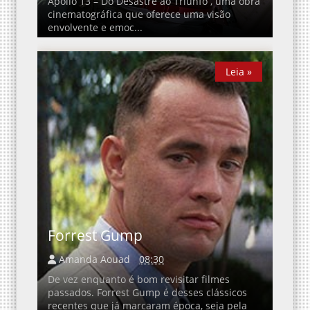
Apollo 13 – Do Desastre ao Triunfo , uma obra
cinematográfica que oferece uma visão
envolvente e emoc...
Leia »
Leia »
Forrest Gump
Amanda Aouad
08:30
De vez enquanto é bom revisitar filmes
passados. Forrest Gump é desses clássicos
recentes que já marcaram época, seja pela