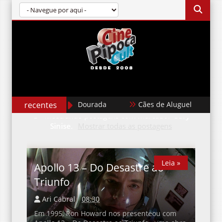
recentes
Garota Dourada
Cães de Aluguel
K
Mostrando postagens com marcador
Gary
Sinise
.
Mostrar todas as postagens
Leia »
Leia »
Apollo 13 – Do Desastre ao
Triunfo
Ari Cabral
08:30
Em 1995, Ron Howard nos presenteou com