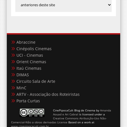
Abraccine
Cinépolis Cinemas
UCI - Cinemas
Orient Cinemas
Itaú Cinemas
DIMAS
Circuito Sala de Arte
MinC
ARTV - Associação dos Roteiristas
Porta Curtas
CinePipocaCult Blog de Cinema
by
Amanda
Aouad e Ari Cabral
is licensed under a
Creative Commons Atribuição-Uso Não-
Comercial-Não a obras derivadas License
Based on a work at
www.cinepipocacult.com.br