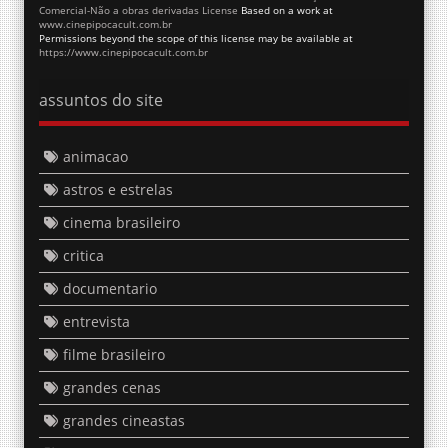
Comercial-Não a obras derivadas License
Based on a work at
www.cinepipocacult.com.br
Permissions beyond the scope of this license may be available at
https://www.cinepipocacult.com.br
assuntos do site
animacao
astros e estrelas
cinema brasileiro
critica
documentario
entrevista
filme brasileiro
grandes cenas
grandes cineastas