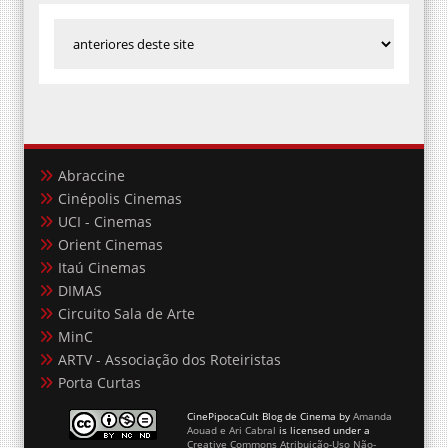
Abraccine
Cinépolis Cinemas
UCI - Cinemas
Orient Cinemas
Itaú Cinemas
DIMAS
Circuito Sala de Arte
MinC
ARTV - Associação dos Roteiristas
Porta Curtas
CinePipocaCult Blog de Cinema
by
Amanda
Aouad e Ari Cabral
is licensed under a
Creative Commons Atribuição-Uso Não-