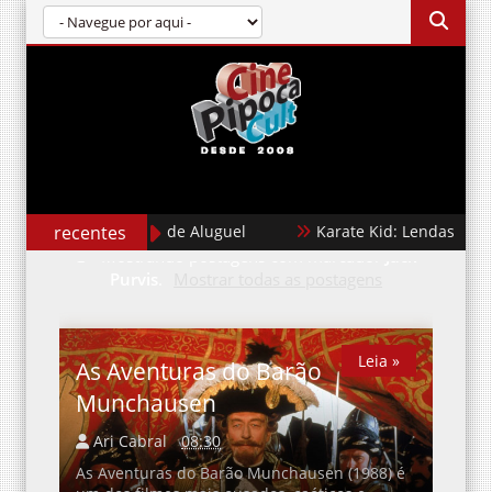
recentes
Cães de Aluguel
Karate Kid: Lendas
Mostrando postagens com marcador
Jack
Purvis
.
Mostrar todas as postagens
Leia »
Leia »
As Aventuras do Barão
Munchausen
Ari Cabral
08:30
As Aventuras do Barão Munchausen (1988) é