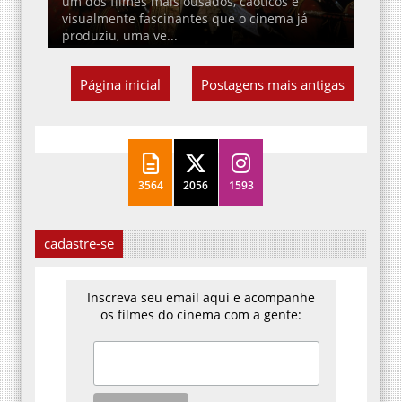
um dos filmes mais ousados, caóticos e
visualmente fascinantes que o cinema já
produziu, uma ve...
Página inicial
Postagens mais antigas
3564
2056
1593
cadastre-se
Inscreva seu email aqui e acompanhe
os filmes do cinema com a gente: