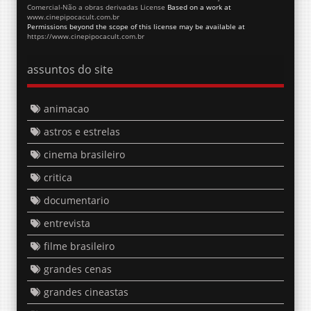
Comercial-Não a obras derivadas License
Based on a work at
www.cinepipocacult.com.br
Permissions beyond the scope of this license may be available at
https://www.cinepipocacult.com.br
assuntos do site
animacao
astros e estrelas
cinema brasileiro
critica
documentario
entrevista
filme brasileiro
grandes cenas
grandes cineastas