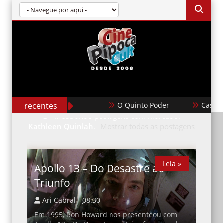
recentes
O Quinto Poder
Casabla
Mostrando postagens com marcador
Kathleen Quinlah
.
Mostrar todas as postagens
Leia »
Leia »
Apollo 13 – Do Desastre ao
Triunfo
Ari Cabral
08:30
Em 1995, Ron Howard nos presenteou com