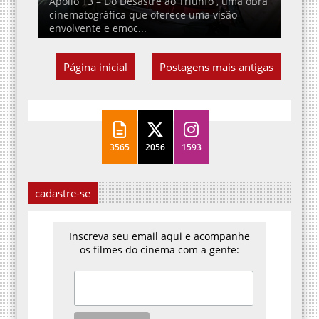
Apollo 13 – Do Desastre ao Triunfo , uma obra
cinematográfica que oferece uma visão
envolvente e emoc...
Página inicial
Postagens mais antigas
3565
2056
1593
cadastre-se
Inscreva seu email aqui e acompanhe
os filmes do cinema com a gente: