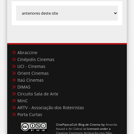
Abraccine
Cinépolis Cinemas
UCI - Cinemas
Orient Cinemas
Itaú Cinemas
DIMAS
Circuito Sala de Arte
MinC
ARTV - Associação dos Roteiristas
Porta Curtas
CinePipocaCult Blog de Cinema
by
Amanda
Aouad e Ari Cabral
is licensed under a
Creative Commons Atribuição-Uso Não-