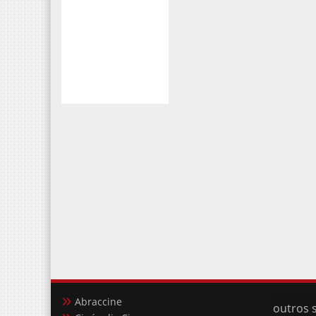
Abraccine
outros s