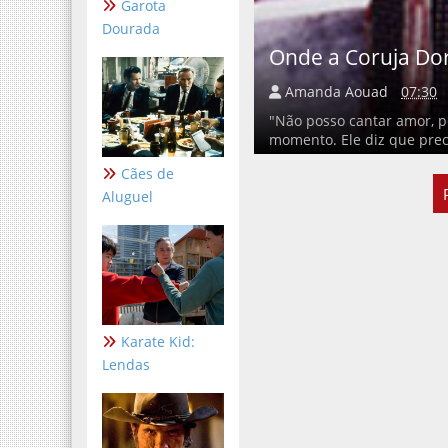
Garota
Dourada
Onde a Coruja D
Amanda Aouad
07:30
"Não posso cantar amor, p
momento. Ele diz que prec
Cães de
Aluguel
Karate Kid:
Lendas