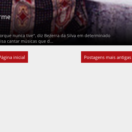
orme
orque nunca tive", diz Bezerra da Silva em determinado
isa cantar músicas que d...
Página inicial
Postagens mais antigas