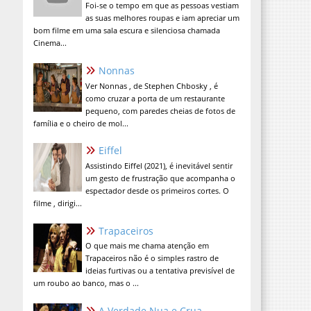
Foi-se o tempo em que as pessoas vestiam
as suas melhores roupas e iam apreciar um
bom filme em uma sala escura e silenciosa chamada
Cinema...
Nonnas
Ver Nonnas , de Stephen Chbosky , é
como cruzar a porta de um restaurante
pequeno, com paredes cheias de fotos de
família e o cheiro de mol...
Eiffel
Assistindo Eiffel (2021), é inevitável sentir
um gesto de frustração que acompanha o
espectador desde os primeiros cortes. O
filme , dirigi...
Trapaceiros
O que mais me chama atenção em
Trapaceiros não é o simples rastro de
ideias furtivas ou a tentativa previsível de
um roubo ao banco, mas o ...
A Verdade Nua e Crua