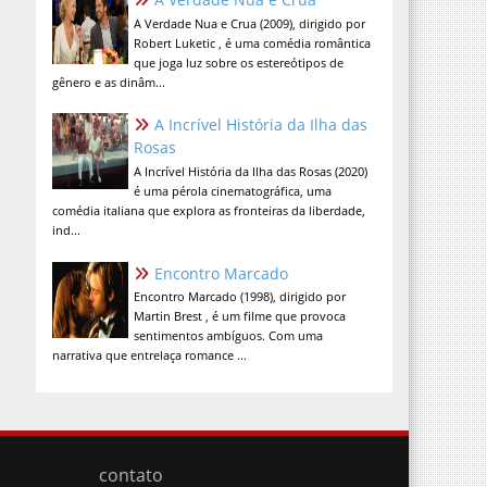
A Verdade Nua e Crua (2009), dirigido por
Robert Luketic , é uma comédia romântica
que joga luz sobre os estereótipos de
gênero e as dinâm...
A Incrível História da Ilha das
Rosas
A Incrível História da Ilha das Rosas (2020)
é uma pérola cinematográfica, uma
comédia italiana que explora as fronteiras da liberdade,
ind...
Encontro Marcado
Encontro Marcado (1998), dirigido por
Martin Brest , é um filme que provoca
sentimentos ambíguos. Com uma
narrativa que entrelaça romance ...
contato