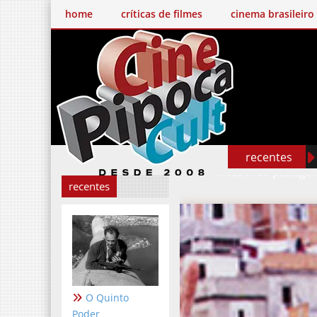
home
críticas de filmes
cinema brasileiro
recentes
Mostrando postage
recentes
O Quinto
Poder