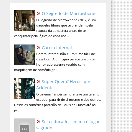
O Segredo de Marrowbone
O Segredo de Marrowbone (2017) é um
daqueles filmes que te prendem pela
textura da atmosfera antes de te
conquistar pela lógica de cada aco...
Garota Infernal
Garota Infernal não é um filme fácil de
classificar. A princípio parece um típico
horror adolescente vestido com
maquiagem de comédia gr...
Super Quem? Heróis por
Acidente
O cinema francês sempre teve um talento
especial para rir de si mesmo e dos outros.
Desde as comédias pastelão de Louis de Funès até os
jo...
Seja educado, cinema é lugar
sagrado