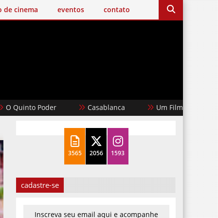
o de cinema
eventos
contato
nto Poder
Casablanca
Um Filme Minecraft
3565
2056
1593
cadastre-se
Inscreva seu email aqui e acompanhe