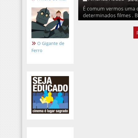
É comum vermos uma certa 
filmes . Blockbusters como
O Gigante de
Ferro