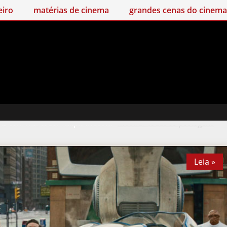
matérias de cinema
grandes cenas do cinema
rat
ns com marcador
Ralph Ineson
.
Mostrar todas as postagens
Leia »