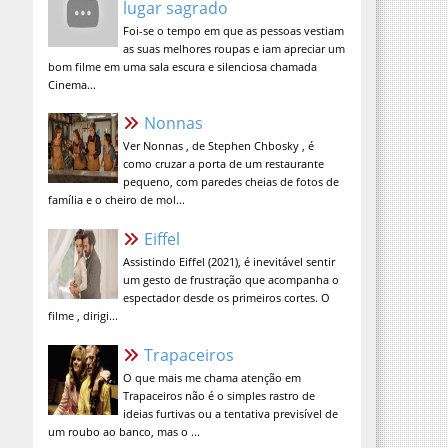
Foi-se o tempo em que as pessoas vestiam
as suas melhores roupas e iam apreciar um
bom filme em uma sala escura e silenciosa chamada
Cinema...
Nonnas
Ver Nonnas , de Stephen Chbosky , é
como cruzar a porta de um restaurante
pequeno, com paredes cheias de fotos de
família e o cheiro de mol...
Eiffel
Assistindo Eiffel (2021), é inevitável sentir
um gesto de frustração que acompanha o
espectador desde os primeiros cortes. O
filme , dirigi...
Trapaceiros
O que mais me chama atenção em
Trapaceiros não é o simples rastro de
ideias furtivas ou a tentativa previsível de
um roubo ao banco, mas o ...
A Verdade Nua e Crua