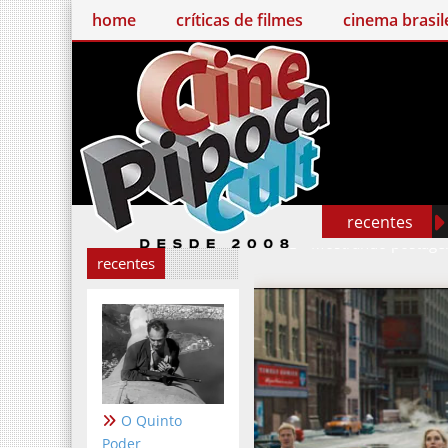
home
críticas de filmes
cinema brasileiro
recentes
Mostrando postage
recentes
O Quinto
Poder