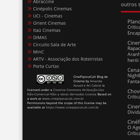
Cinépolis Cinemas
UCI - Cinemas
Plano 
Orient Cinemas
Crític
Itaú Cinemas
– 2ª 
DIMAS
Cine
Circuito Sala de Arte
Rapad
MinC
Um Nov
ARTV - Associação dos Roteiristas
Cenas
Porta Curtas
Nightb
Fanta
CinePipocaCult Blog de
Chove
Cinema
by
Amanda
Aouad e Ari Cabral
is
Crític
licensed under a
Creative Commons Atribuição-Uso
Não-Comercial-Não a obras derivadas License
Based on
Cinem
a work at
www.cinepipocacult.com.br
Dívida
Permissions beyond the scope of this license may be
available at
https://www.cinepipocacult.com.br
Cinéf
O Agen
CinePipocaCult :: bom cinema independente de estil