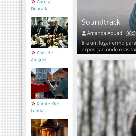
Garota
Dourada
Soundtrack
Amanda Aouad
08:
Ir a um lugar ermo para ti
visitante ouviria a mesma 
Cães de
Aluguel
Karate Kid:
Lendas