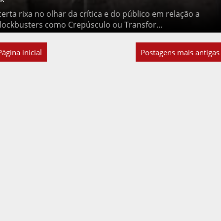
rixa no olhar da crítica e do público em relação a determinados
 Crepúsculo ou Transfor...
Página inicial
Postagens mais antigas