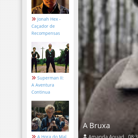
Jonah Hex -
Caçador de
Recompensas
Superman II:
A Aventura
Continua
A Bruxa
A Hora do Mal
Amanda Aouad
08: