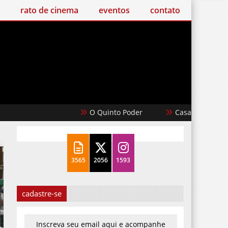
o de cinema
eventos
contato
O Quinto Poder
Casablanca
Um Fi
3565
2056
1593
cadastre-se
Inscreva seu email aqui e acompanhe