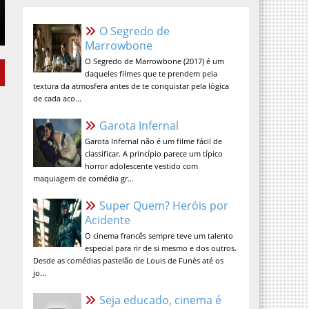
O Segredo de Marrowbone
O Segredo de Marrowbone (2017) é um
daqueles filmes que te prendem pela
textura da atmosfera antes de te
conquistar pela lógica de cada aco...
Garota Infernal
Garota Infernal não é um filme fácil de
classificar. A princípio parece um típico
horror adolescente vestido com
maquiagem de comédia gr...
Super Quem? Heróis por
Acidente
O cinema francês sempre teve um talento
especial para rir de si mesmo e dos outros.
Desde as comédias pastelão de Louis de Funès até os
jo...
Seja educado, cinema é lugar
sagrado