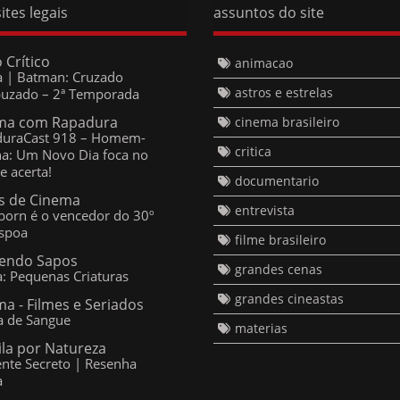
Crítico
animacao
a | Batman: Cruzado Encapuzado
Temporada
astros e estrelas
ma com Rapadura
cinema brasileiro
uraCast 918 – Homem-Aranha:
o Dia foca no herói e acerta!
critica
 de Cinema
documentario
orn é o vencedor do 30º
spoa
entrevista
ndo Sapos
filme brasileiro
a: Pequenas Criaturas
grandes cenas
a - Filmes e Seriados
 de Sangue
grandes cineastas
ila por Natureza
materias
te Secreto | Resenha Crítica
o Designed by
Templateism
Copyright © 2014