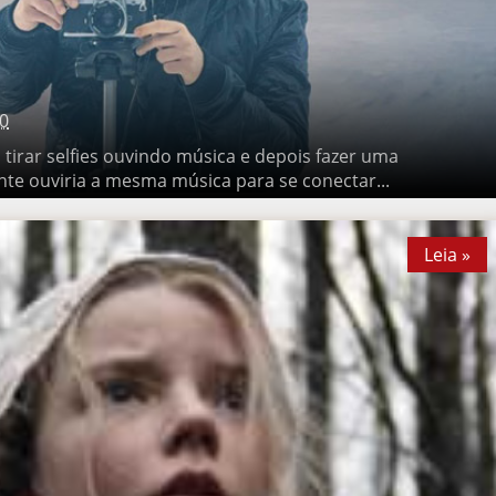
30
rar selfies ouvindo música e depois fazer uma exposição onde o
música para se conectar...
Leia »
Leia »