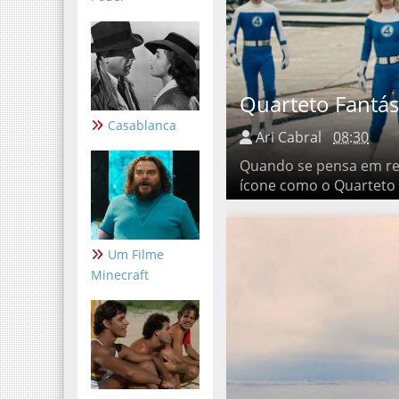
Quarteto Fantás
Casablanca
Ari Cabral
08:30
Quando se pensa em reboo
o Quarteto Fantástico , as 
Um Filme
Minecraft