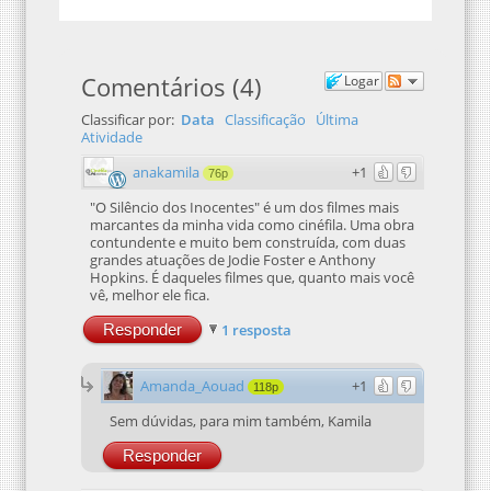
Comentários
(
4
)
Logar
Classificar por:
Data
Classificação
Última
Atividade
anakamila
+1
76p
"O Silêncio dos Inocentes" é um dos filmes mais
marcantes da minha vida como cinéfila. Uma obra
contundente e muito bem construída, com duas
grandes atuações de Jodie Foster e Anthony
Hopkins. É daqueles filmes que, quanto mais você
vê, melhor ele fica.
Responder
1 resposta
Amanda_Aouad
+1
118p
Sem dúvidas, para mim também, Kamila
Responder