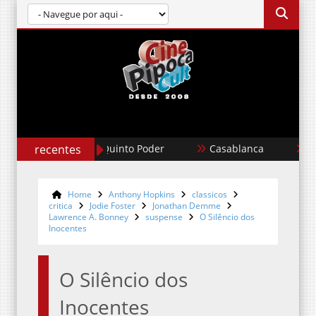
recentes
Casablanca
Um Filme Minecraf
Home
Anthony Hopkins
classicos
critica
Jodie Foster
Jonathan Demme
Lawrence A. Bonney
suspense
O Silêncio dos
Inocentes
O Silêncio dos
Inocentes