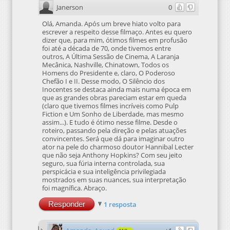
Janerson
0
Olá, Amanda. Após um breve hiato volto para
escrever a respeito desse filmaço. Antes eu quero
dizer que, para mim, ótimos filmes em profusão
foi até a década de 70, onde tivemos entre
outros, A Última Sessão de Cinema, A Laranja
Mecânica, Nashville, Chinatown, Todos os
Homens do Presidente e, claro, O Poderoso
Chefão I e II. Desse modo, O Silêncio dos
Inocentes se destaca ainda mais numa época em
que as grandes obras pareciam estar em queda
(claro que tivemos filmes incríveis como Pulp
Fiction e Um Sonho de Liberdade, mas mesmo
assim...). E tudo é ótimo nesse filme. Desde o
roteiro, passando pela direção e pelas atuações
convincentes. Será que dá para imaginar outro
ator na pele do charmoso doutor Hannibal Lecter
que não seja Anthony Hopkins? Com seu jeito
seguro, sua fúria interna controlada, sua
perspicácia e sua inteligência privilegiada
mostrados em suas nuances, sua interpretação
foi magnífica. Abraço.
Responder
1 resposta