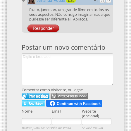
Amanda_Aouad
+1
118p
Exato, Janerson, um grande filme em todos os
seus aspectos. Não consigo imaginar nada que
pudesse ser diferente ali. Abraços.
Responder
Postar um novo comentário
Comentar como Visitante, ou logar:
Nome
Email
Website
(opcional)
Mostrar junto aos seus
Não mostrado
Se você tem um