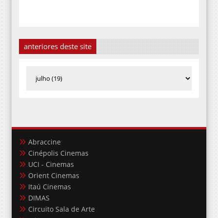
anteriores deste site
Abraccine
Cinépolis Cinemas
UCI - Cinemas
Orient Cinemas
Itaú Cinemas
DIMAS
Circuito Sala de Arte