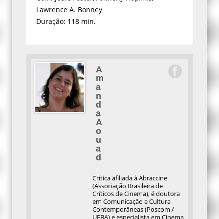
Lawrence A. Bonney
Duração: 118 min.
A
m
a
n
d
a
A
o
u
a
d
Crítica afiliada à Abraccine
(Associação Brasileira de
Críticos de Cinema), é doutora
em Comunicação e Cultura
Contemporâneas (Poscom /
UFBA) e especialista em Cinema