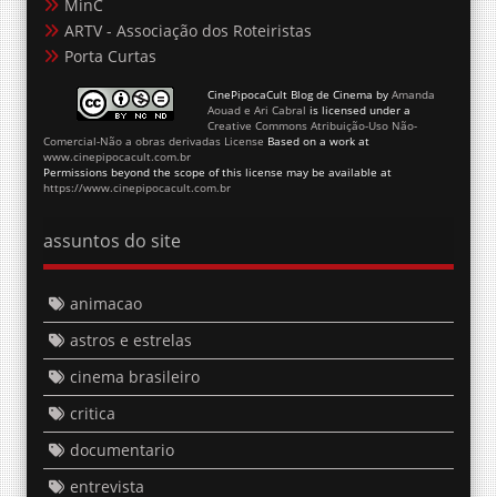
MinC
ARTV - Associação dos Roteiristas
Porta Curtas
CinePipocaCult Blog de Cinema
by
Amanda
Aouad e Ari Cabral
is licensed under a
Creative Commons Atribuição-Uso Não-
Comercial-Não a obras derivadas License
Based on a work at
www.cinepipocacult.com.br
Permissions beyond the scope of this license may be available at
https://www.cinepipocacult.com.br
assuntos do site
animacao
astros e estrelas
cinema brasileiro
critica
documentario
entrevista