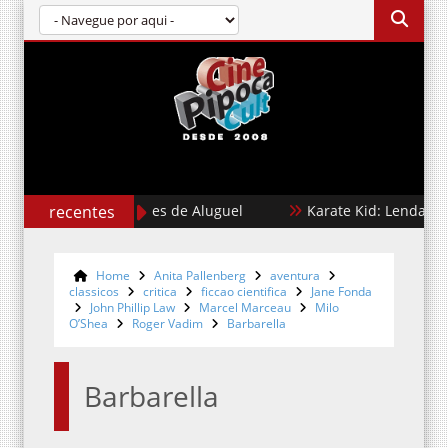
recentes
Cães de Aluguel
Karate Kid: Lendas
Home
Anita Pallenberg
aventura
classicos
critica
ficcao cientifica
Jane Fonda
John Phillip Law
Marcel Marceau
Milo
O’Shea
Roger Vadim
Barbarella
Barbarella