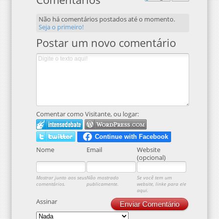
Não há comentários postados até o momento.
Seja o primeiro!
Postar um novo comentário
Comentar como Visitante, ou logar:
Nome
Email
Website
(opcional)
Mostrar junto aos seus
Não mostrado
Se você tem um
comentários.
publicamente.
website, linke para ele
aqui.
Assinar
Enviar Comentário