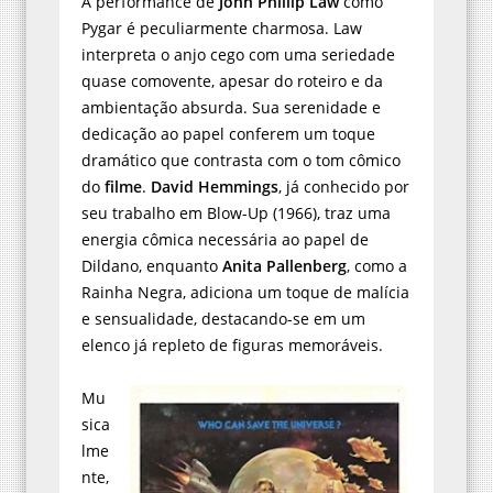
A performance de
John Phillip Law
como
Pygar é peculiarmente charmosa. Law
interpreta o anjo cego com uma seriedade
quase comovente, apesar do roteiro e da
ambientação absurda. Sua serenidade e
dedicação ao papel conferem um toque
dramático que contrasta com o tom cômico
do
filme
.
David Hemmings
, já conhecido por
seu trabalho em Blow-Up (1966), traz uma
energia cômica necessária ao papel de
Dildano, enquanto
Anita Pallenberg
, como a
Rainha Negra, adiciona um toque de malícia
e sensualidade, destacando-se em um
elenco já repleto de figuras memoráveis.
Mu
sica
lme
nte,