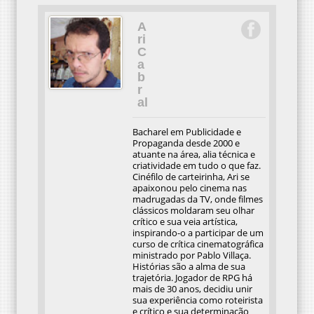
A
ri
C
a
b
r
al
Bacharel em Publicidade e
Propaganda desde 2000 e
atuante na área, alia técnica e
criatividade em tudo o que faz.
Cinéfilo de carteirinha, Ari se
apaixonou pelo cinema nas
madrugadas da TV, onde filmes
clássicos moldaram seu olhar
crítico e sua veia artística,
inspirando-o a participar de um
curso de crítica cinematográfica
ministrado por Pablo Villaça.
Histórias são a alma de sua
trajetória. Jogador de RPG há
mais de 30 anos, decidiu unir
sua experiência como roteirista
e crítico e sua determinação