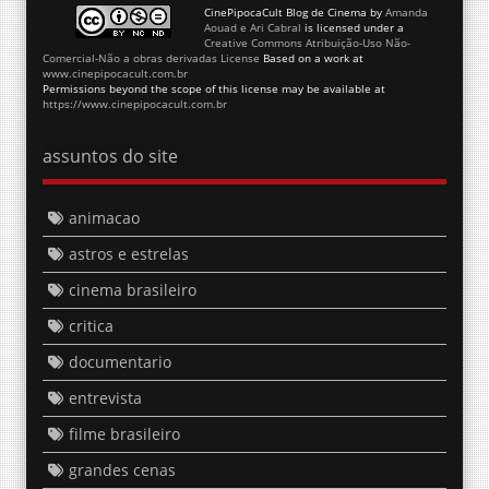
CinePipocaCult Blog de Cinema
by
Amanda
Aouad e Ari Cabral
is licensed under a
Creative Commons Atribuição-Uso Não-
Comercial-Não a obras derivadas License
Based on a work at
www.cinepipocacult.com.br
Permissions beyond the scope of this license may be available at
https://www.cinepipocacult.com.br
assuntos do site
animacao
astros e estrelas
cinema brasileiro
critica
documentario
entrevista
filme brasileiro
grandes cenas