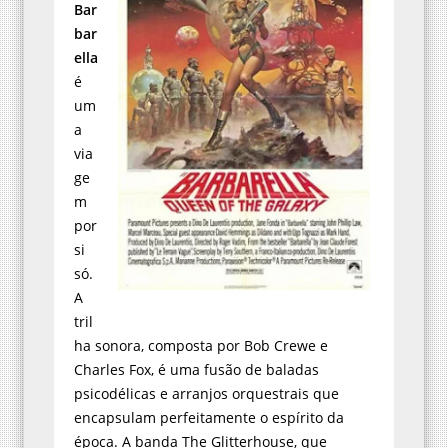
Bar
bar
ella
é
um
a
via
ge
m
por
si
só.
A
tril
ha sonora, composta por Bob Crewe e
Charles Fox, é uma fusão de baladas
psicodélicas e arranjos orquestrais que
encapsulam perfeitamente o espírito da
época. A banda The Glitterhouse, que