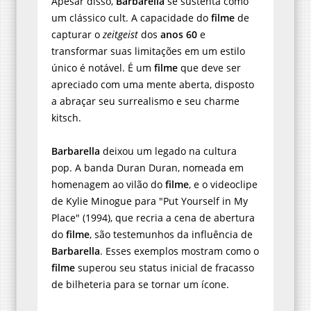
Apesar disso,
Barbarella
se sustenta como
um clássico cult. A capacidade do
filme
de
capturar o
zeitgeist
dos
anos 60
e
transformar suas limitações em um estilo
único é notável. É um
filme
que deve ser
apreciado com uma mente aberta, disposto
a abraçar seu surrealismo e seu charme
kitsch.
Barbarella
deixou um legado na cultura
pop. A banda Duran Duran, nomeada em
homenagem ao vilão do
filme
, e o videoclipe
de Kylie Minogue para "Put Yourself in My
Place" (1994), que recria a cena de abertura
do
filme
, são testemunhos da influência de
Barbarella
. Esses exemplos mostram como o
filme
superou seu status inicial de fracasso
de bilheteria para se tornar um ícone.