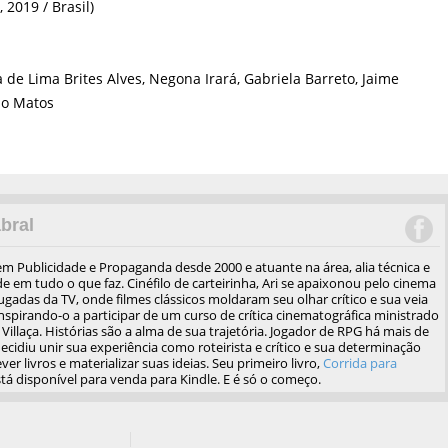
 2019 / Brasil)
 de Lima Brites Alves, Negona Irará, Gabriela Barreto, Jaime
no Matos
bral
em Publicidade e Propaganda desde 2000 e atuante na área, alia técnica e
de em tudo o que faz. Cinéfilo de carteirinha, Ari se apaixonou pelo cinema
gadas da TV, onde filmes clássicos moldaram seu olhar crítico e sua veia
 inspirando-o a participar de um curso de crítica cinematográfica ministrado
Villaça. Histórias são a alma de sua trajetória. Jogador de RPG há mais de
ecidiu unir sua experiência como roteirista e crítico e sua determinação
ver livros e materializar suas ideias. Seu primeiro livro,
Corrida para
stá disponível para venda para Kindle. E é só o começo.