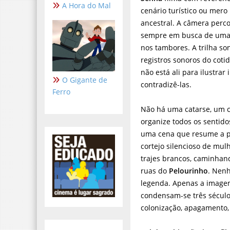
A Hora do Mal
cenário turístico ou mero
ancestral. A câmera perco
sempre em busca de uma v
nos tambores. A trilha so
registros sonoros do coti
não está ali para ilustra
O Gigante de
contradizê-las.
Ferro
Não há uma catarse, um 
organize todos os sentido
uma cena que resume a p
cortejo silencioso de mul
trajes brancos, caminhan
ruas do
Pelourinho
. Nen
legenda. Apenas a image
condensam-se três séculos
colonização, apagamento, r