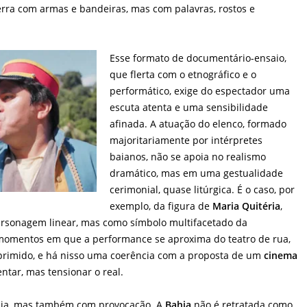
erra com armas e bandeiras, mas com palavras, rostos e
Esse formato de documentário-ensaio,
que flerta com o etnográfico e o
performático, exige do espectador uma
escuta atenta e uma sensibilidade
afinada. A atuação do elenco, formado
majoritariamente por intérpretes
baianos, não se apoia no realismo
dramático, mas em uma gestualidade
cerimonial, quase litúrgica. É o caso, por
exemplo, da figura de
Maria Quitéria
,
rsonagem linear, mas como símbolo multifacetado da
 momentos em que a performance se aproxima do teatro de rua,
oprimido, e há nisso uma coerência com a proposta de um
cinema
tar, mas tensionar o real.
cia, mas também com provocação. A
Bahia
não é retratada como