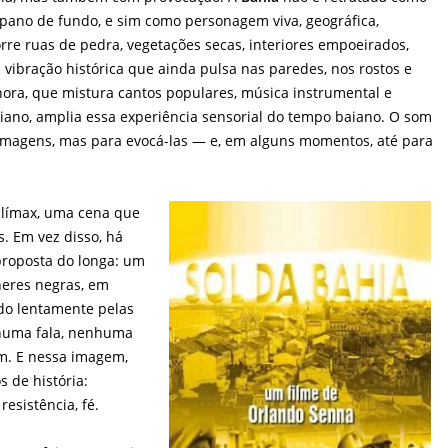
 pano de fundo, e sim como personagem viva, geográfica,
rre ruas de pedra, vegetações secas, interiores empoeirados,
ibração histórica que ainda pulsa nas paredes, nos rostos e
nora, que mistura cantos populares, música instrumental e
diano, amplia essa experiência sensorial do tempo baiano. O som
r imagens, mas para evocá-las — e, em alguns momentos, até para
clímax, uma cena que
s. Em vez disso, há
roposta do longa: um
heres negras, em
do lentamente pelas
huma fala, nenhuma
m. E nessa imagem,
 de história:
esistência, fé.