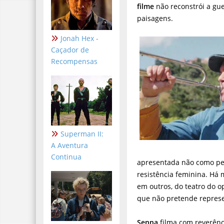
filme
não reconstrói a gu
paisagens.
Jonah Hex -
Caçador de
Recompensas
Superman II:
A Aventura
Continua
apresentada não como pe
resistência feminina. Há
em outros, do teatro do 
que não pretende represen
Senna
filma com reverên