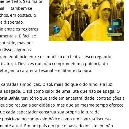
lme
perfeito. Seu maior
rmal — também se
chos, em obstáculo
e dispersão,
o entre os registros
umentais. É fácil se
conteúdo, mas por
m disso, algumas
m equilíbrio entre o simbólico e o teatral, escorregando
ricatural. Deslizes que não comprometem a potência do
 reforçam o caráter artesanal e militante da obra.
camadas simbólicas. O sol, mais do que o do hino, é a luz
ia apagada. O sol como calor de uma luta que não se apaga. O
ópria
Bahia
, território que arde em ancestralidade, contradições e
e que se recusa a ser didático, mas que ao mesmo tempo oferece
que cada espectador construa sua própria leitura da
e posiciona no campo simbólico como um contra-discurso
mente atual. Em um país em que o passado insiste em não