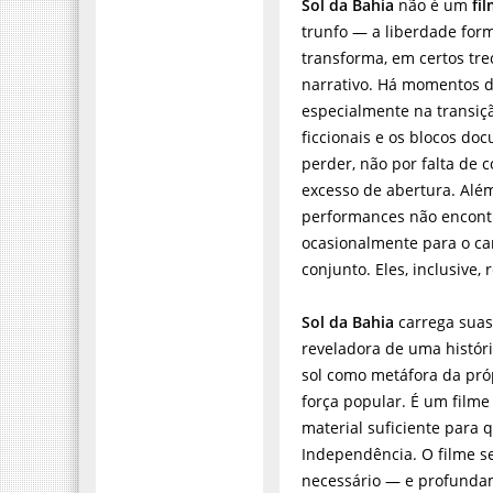
Sol da Bahia
não é um
fi
trunfo — a liberdade fo
transforma, em certos tre
narrativo. Há momentos d
especialmente na transiçã
ficcionais e os blocos doc
perder, não por falta de 
excesso de abertura. Alé
performances não encontra
ocasionalmente para o ca
conjunto. Eles, inclusive,
Sol da Bahia
carrega suas 
reveladora de uma histór
sol como metáfora da pr
força popular. É um film
material suficiente para 
Independência. O filme s
necessário — e profunda