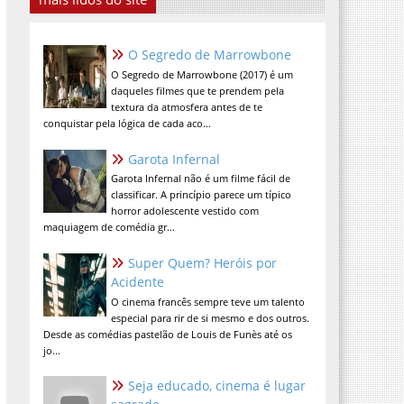
O Segredo de Marrowbone
O Segredo de Marrowbone (2017) é um
daqueles filmes que te prendem pela
textura da atmosfera antes de te
conquistar pela lógica de cada aco...
Garota Infernal
Garota Infernal não é um filme fácil de
classificar. A princípio parece um típico
horror adolescente vestido com
maquiagem de comédia gr...
Super Quem? Heróis por
Acidente
O cinema francês sempre teve um talento
especial para rir de si mesmo e dos outros.
Desde as comédias pastelão de Louis de Funès até os
jo...
Seja educado, cinema é lugar