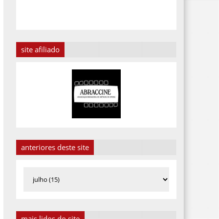
site afiliado
anteriores deste site
mais lidos do site