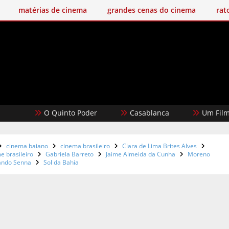
matérias de cinema
grandes cenas do cinema
rat
O Quinto Poder
Casablanca
Um Filme Minec
cinema baiano
cinema brasileiro
Clara de Lima Brites Alves
me brasileiro
Gabriela Barreto
Jaime Almeida da Cunha
Moreno
ando Senna
Sol da Bahia