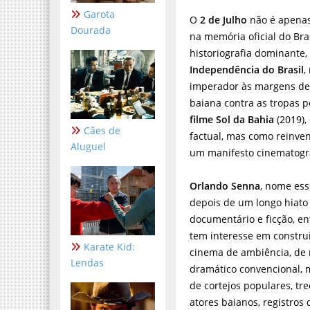
Garota
O
2 de Julho
não é apena
Dourada
na memória oficial do Bra
historiografia dominante
Independência do Brasil
,
imperador às margens de 
baiana contra as tropas p
filme
Sol da Bahia
(2019),
Cães de
factual, mas como reinve
Aluguel
um manifesto cinematográ
Orlando Senna
, nome ess
depois de um longo hiato
documentário e ficção, e
tem interesse em construi
Karate Kid:
cinema de ambiência, de r
Lendas
dramático convencional, 
de cortejos populares, tr
atores baianos, registros