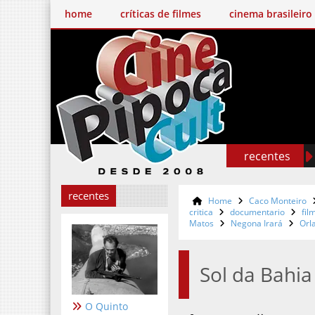
home
críticas de filmes
cinema brasileiro
recentes
recentes
Home
Caco Monteiro
critica
documentario
fil
Matos
Negona Irará
Orl
Sol da Bahia
O Quinto