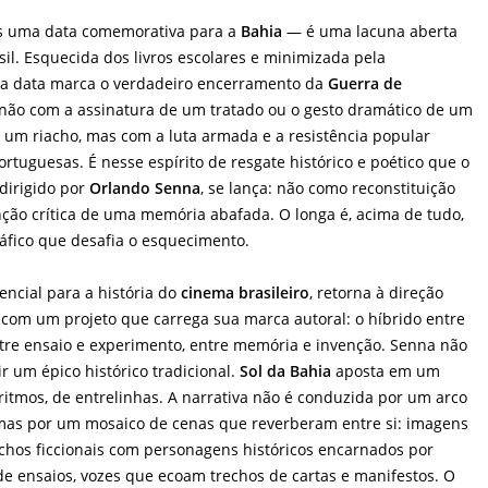
s uma data comemorativa para a
Bahia
— é uma lacuna aberta
sil. Esquecida dos livros escolares e minimizada pela
, a data marca o verdadeiro encerramento da
Guerra de
 não com a assinatura de um tratado ou o gesto dramático de um
um riacho, mas com a luta armada e a resistência popular
ortuguesas. É nesse espírito de resgate histórico e poético que o
 dirigido por
Orlando Senna
, se lança: não como reconstituição
nção crítica de uma memória abafada. O longa é, acima de tudo,
fico que desafia o esquecimento.
encial para a história do
cinema brasileiro
, retorna à direção
 com um projeto que carrega sua marca autoral: o híbrido entre
ntre ensaio e experimento, entre memória e invenção. Senna não
r um épico histórico tradicional.
Sol da Bahia
aposta em um
itmos, de entrelinhas. A narrativa não é conduzida por um arco
mas por um mosaico de cenas que reverberam entre si: imagens
echos ficcionais com personagens históricos encarnados por
 de ensaios, vozes que ecoam trechos de cartas e manifestos. O