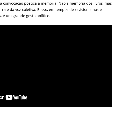
 convocação poética à memória. Não à memória dos livros, mas
rra e da voz coletiva. E isso, em tempos de revisionismos e
 é um grande gesto político.