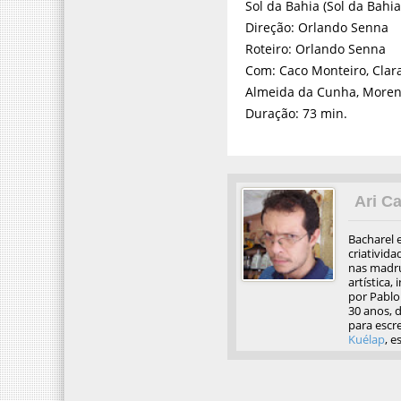
Sol da Bahia (Sol da Bahia,
Direção: Orlando Senna
Roteiro: Orlando Senna
Com: Caco Monteiro, Clara
Almeida da Cunha, More
Duração: 73 min.
Ari Ca
Bacharel 
criativida
nas madru
artística,
por Pablo 
30 anos, d
para escre
Kuélap
, e