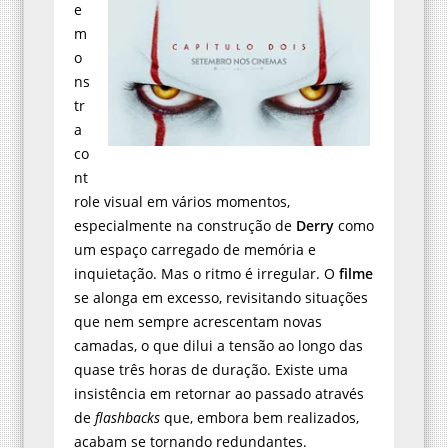
e
m
o
ns
tr
a
co
nt
role visual em vários momentos,
especialmente na construção de
Derry
como
um espaço carregado de memória e
inquietação. Mas o ritmo é irregular. O
filme
se alonga em excesso, revisitando situações
que nem sempre acrescentam novas
camadas, o que dilui a tensão ao longo das
quase três horas de duração. Existe uma
insistência em retornar ao passado através
de
flashbacks
que, embora bem realizados,
acabam se tornando redundantes.