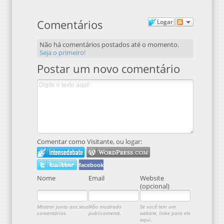
Comentários
Logar
Não há comentários postados até o momento.
Seja o primeiro!
Postar um novo comentário
Comentar como Visitante, ou logar:
facebook
Nome
Email
Website
(opcional)
Mostrar junto aos seus
Não mostrado
Se você tem um
comentários.
publicamente.
website, linke para ele
aqui.