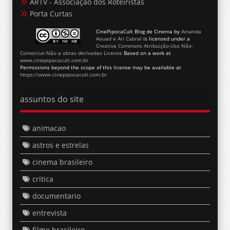
ARTV - Associação dos Roteiristas
Porta Curtas
CinePipocaCult Blog de Cinema
by
Amanda
Aouad e Ari Cabral
is licensed under a
Creative Commons Atribuição-Uso Não-
Comercial-Não a obras derivadas License
Based on a work at
www.cinepipocacult.com.br
Permissions beyond the scope of this license may be available at
https://www.cinepipocacult.com.br
assuntos do site
animacao
astros e estrelas
cinema brasileiro
critica
documentario
entrevista
filme brasileiro