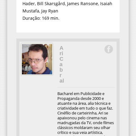
Hader, Bill Skarsgård, James Ransone, Isaiah
Mustafa, Jay Ryan
Duração: 169 min.
A
ri
C
a
b
r
al
Bacharel em Publicidade e
Propaganda desde 2000 e
atuante na área, alia técnica e
criatividade em tudo o que faz.
Cinéfilo de carteirinha, Ari se
apaixonou pelo cinema nas
madrugadas da TV, onde filmes
clássicos moldaram seu olhar
crítico e sua veia artística,