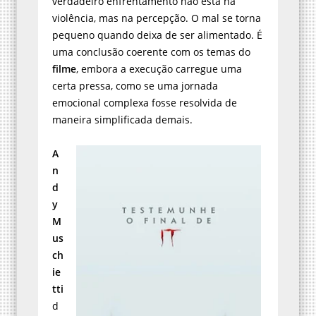
verdadeiro enfrentamento não está na
violência, mas na percepção. O mal se torna
pequeno quando deixa de ser alimentado. É
uma conclusão coerente com os temas do
filme
, embora a execução carregue uma
certa pressa, como se uma jornada
emocional complexa fosse resolvida de
maneira simplificada demais.
A
n
d
y
M
us
ch
ie
tti
d