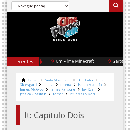
recentes
Garota Dourada
Cães de Alugu
Home
Andy Muschietti
Bill Hader
Bill
Skarsgård
critica
drama
Isaiah Mustafa
James McAvoy
James Ransone
Jay Ryan
Jessica Chastain
terror
It: Capítulo Dois
It: Capítulo Dois