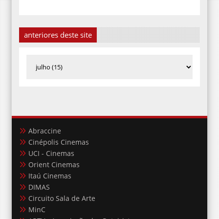
anteriores deste site
Abraccine
Cinépolis Cinemas
UCI - Cinemas
Orient Cinemas
Itaú Cinemas
DIMAS
Circuito Sala de Arte
MinC