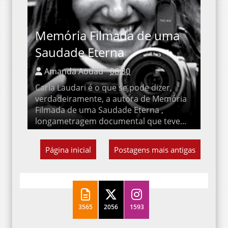
Memória Filmada de uma
Saudade Eterna
Amanda Aouad
08:30
Carla Laudari é o que se pode dizer,
verdadeiramente, a autora de Memória
Filmada de uma Saudade Eterna ,
longametragem documental que teve...
Página inicial
Postagens mais antigas
3565
2056
1593