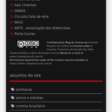
Itaú Cinemas
DIMAS
Circuito Sala de Arte
MinC
ARTV - Associação dos Roteiristas
Porta Curtas
CinePipocaCult Blog de Cinema
by
Amanda
Aouad e Ari Cabral
is licensed under a
Creative Commons Atribuição-Uso Não-
Comercial-Não a obras derivadas License
Based on a work at
www.cinepipocacult.com.br
Permissions beyond the scope of this license may be available at
https://www.cinepipocacult.com.br
assuntos do site
animacao
astros e estrelas
cinema brasileiro