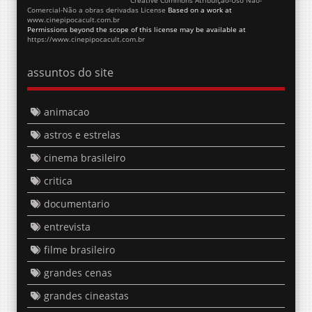
Comercial-Não a obras derivadas License
Based on a work at
www.cinepipocacult.com.br
Permissions beyond the scope of this license may be available at
https://www.cinepipocacult.com.br
assuntos do site
animacao
astros e estrelas
cinema brasileiro
critica
documentario
entrevista
filme brasileiro
grandes cenas
grandes cineastas