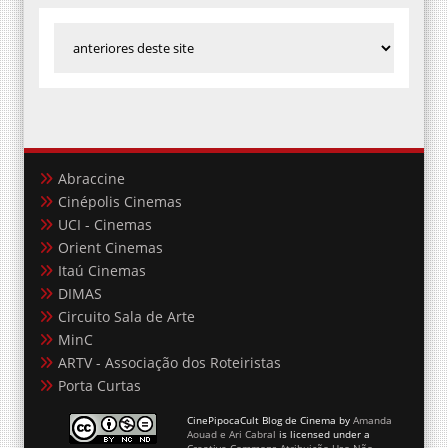
Abraccine
Cinépolis Cinemas
UCI - Cinemas
Orient Cinemas
Itaú Cinemas
DIMAS
Circuito Sala de Arte
MinC
ARTV - Associação dos Roteiristas
Porta Curtas
CinePipocaCult Blog de Cinema
by
Amanda
Aouad e Ari Cabral
is licensed under a
Creative Commons Atribuição-Uso Não-