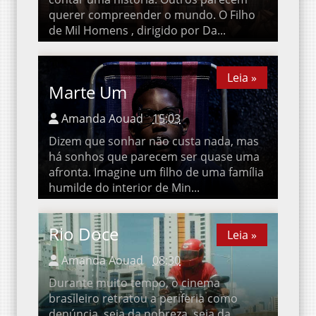
querer compreender o mundo. O Filho
de Mil Homens , dirigido por Da...
Leia »
Leia »
Marte Um
Amanda Aouad
15:03
Dizem que sonhar não custa nada, mas
há sonhos que parecem ser quase uma
afronta. Imagine um filho de uma família
humilde do interior de Min...
Rio Doce
Leia »
Leia »
Amanda Aouad
08:30
Durante muito tempo, o cinema
brasileiro retratou a periferia como
denúncia, seja da pobreza, seja da