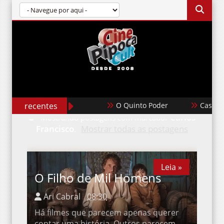
recentes
O Quinto Poder
Casablan
Mostrando postagens com marcador
Carlos
Francisco
.
Mostrar todas as postagens
Leia »
O Filho de Mil Homens
Ari Cabral
08:30
Há filmes que parecem apenas querer
contar uma história. Outros parecem