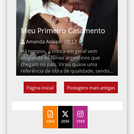
Meu Primeiro Casamento
Amanda Aouad
08:17
Há tempos, a crítica em geral vem
elogiando os filmes argentinos que
chegam no país. Virou quase uma
referência de obra de qualidade, sendo...
Página inicial
Postagens mais antigas
3564
2056
1593