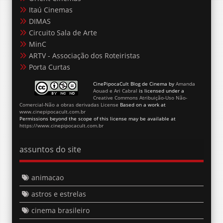
Itaú Cinemas
DIMAS
Circuito Sala de Arte
MinC
ARTV - Associação dos Roteiristas
Porta Curtas
CinePipocaCult Blog de Cinema
by
Amanda
Aouad e Ari Cabral
is licensed under a
Creative Commons Atribuição-Uso Não-
Comercial-Não a obras derivadas License
Based on a work at
www.cinepipocacult.com.br
Permissions beyond the scope of this license may be available at
https://www.cinepipocacult.com.br
assuntos do site
animacao
astros e estrelas
cinema brasileiro