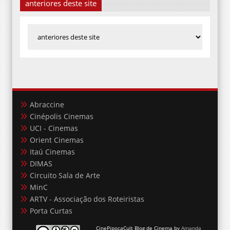
Abraccine
Cinépolis Cinemas
UCI - Cinemas
Orient Cinemas
Itaú Cinemas
DIMAS
Circuito Sala de Arte
MinC
ARTV - Associação dos Roteiristas
Porta Curtas
CinePipocaCult Blog de Cinema
by
Amanda
Aouad e Ari Cabral
is licensed under a
Creative Commons Atribuição-Uso Não-