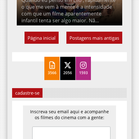
com que um filme aparentemente
infantil tenta ser algo maior. Nã...
Página inicial
Postagens mais antigas
3566
2056
1593
cadastre-se
Inscreva seu email aqui e acompanhe
os filmes do cinema com a gente: