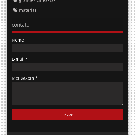
materias
contato
Nome
E-mail
*
Mensagem
*
CinePipocaCult :: bom cinema independente de estilo