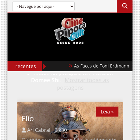
recentes
As Faces de Toni Erdmann
Domee
Mostrando postagens com marcador
Shi
Mostrar todas as postagens
.
Leia »
Elio
Ari Cabral
08:30
Quando eu penso em Elio , rapidamente
o que me vem à mente é a intensidade