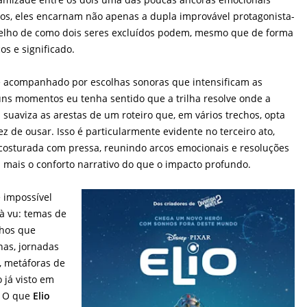
tos, eles encarnam não apenas a dupla improvável protagonista-
elho de como dois seres excluídos podem, mesmo que de forma
os e significado.
 acompanhado por escolhas sonoras que intensificam as
s momentos eu tenha sentido que a trilha resolve onde a
a suaviza as arestas de um roteiro que, em vários trechos, opta
z de ousar. Isso é particularmente evidente no terceiro ato,
costurada com pressa, reunindo arcos emocionais e resoluções
mais o conforto narrativo do que o impacto profundo.
é impossível
à vu: temas de
nhos que
as, jornadas
m, metáforas de
 já visto em
. O que
Elio