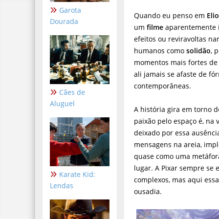
Garota
Quando eu penso em
Eli
Dourada
um
filme
aparentemente in
efeitos ou reviravoltas 
humanos como
solidão
, 
momentos mais fortes de 
ali jamais se afaste de 
contemporâneas.
Cães de
Aluguel
A história gira em torno 
paixão pelo espaço é, na
deixado por essa ausência
mensagens na areia, imp
quase como uma metáfora 
lugar. A Pixar sempre se
Karate Kid:
complexos, mas aqui essa
Lendas
ousadia.