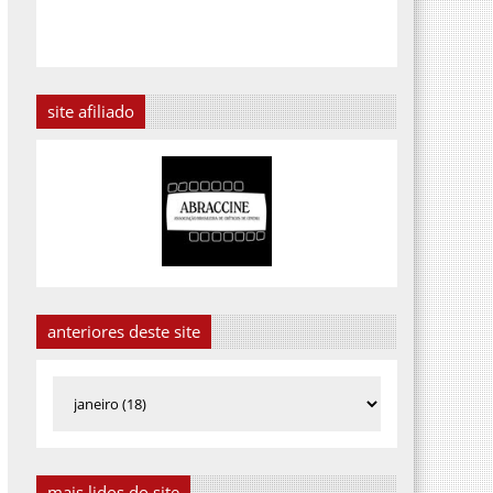
site afiliado
anteriores deste site
mais lidos do site