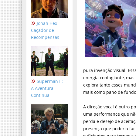
Jonah Hex -
Caçador de
Recompensas
pura invenção visual. Ess
energia contagiante, mas
Superman II:
explora tanto esses mund
A Aventura
mais como pano de fundo
Continua
A direção vocal é outro 
uma performance que não 
perda e desejo de aceita
presença que poderia fac
suficientes para tornar 