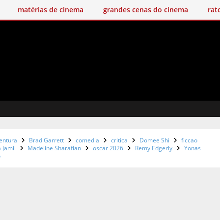
matérias de cinema
grandes cenas do cinema
rat
entura
Brad Garrett
comedia
critica
Domee Shi
ficcao
 Jamil
Madeline Sharafian
oscar 2026
Remy Edgerly
Yonas
o