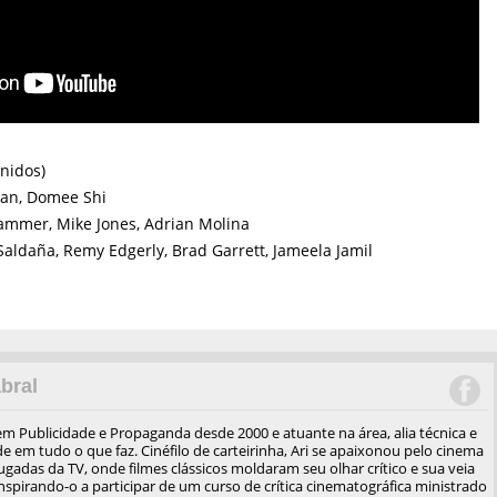
Unidos)
ian, Domee Shi
Hammer, Mike Jones, Adrian Molina
aldaña, Remy Edgerly, Brad Garrett, Jameela Jamil
bral
em Publicidade e Propaganda desde 2000 e atuante na área, alia técnica e
de em tudo o que faz. Cinéfilo de carteirinha, Ari se apaixonou pelo cinema
gadas da TV, onde filmes clássicos moldaram seu olhar crítico e sua veia
 inspirando-o a participar de um curso de crítica cinematográfica ministrado