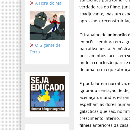
A Hora do Mal
verdadeiras do
filme
. Jun
coadjuvante, mas um esp
apressada, reconstruir laç
O trabalho de
animação
é
emoções, embora em algun
O Gigante de
narrativa hesita. A músic
Ferro
por caminhos fáceis em ve
onde a conclusão parece 
de uma forma que abraça 
E por falar em narrativa, 
ignorar a sensação de déj
aceitação, mundos estra
espelham as dores human
galácticas que são, no fi
crescimento interno. Tudo
filmes
anteriores da casa