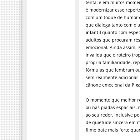
tenta, e em muitos mome
é modernizar esse repert
com um toque de humor e
que dialoga tanto com o 
infantil
quanto com espec
adultos que procuram re
emocional. Ainda assim, i
invalida que o roteiro tr
própria familiaridade, re
fórmulas que lembram out
sem realmente adicionar
cânone emocional da
Pix
O momento que melhor r
ou nas piadas espaciais,
ao seu redor, inclusive p
de quietude sincera em m
filme bate mais forte qua