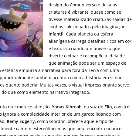
design do Comuniverso e de suas
criaturas é vibrante, quase como se
tivesse materializado criaturas saídas de
sonhos colecionados pela imaginação
infantil
. Cada planeta ou esfera
alienígena carrega detalhes ricos em cor
e textura, criando um universo que
diverte o olhar e recompõe a ideia de
que animação pode ser um espaço de
a estética empurra a narrativa para fora da Terra com uma
 paradoxalmente também acentua como a história em si não
os quanto poderia. Muitas vezes, o visual impressionante serve
 do que como elemento narrativo integrado.
ponto que merece atenção.
Yonas Kibreab
, na voz de
Elio
, constrói
ignora a complexidade interior de um garoto lidando com
ção.
Remy Edgerly
, como Glordon, oferece aquele tipo de
ilmente cair em estereótipo, mas que aqui encontra nuances
a amizade entre os dois uma das poucas âncoras emocionais