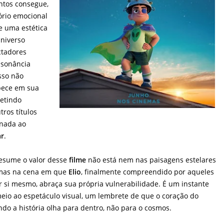
ntos consegue,
ório emocional
 uma estética
universo
tadores
ssonância
sso não
opece em sua
petindo
ros títulos
 nada ao
ar
.
esume o valor desse
filme
não está nem nas paisagens estelares
 mas na cena em que
Elio
, finalmente compreendido por aqueles
or si mesmo, abraça sua própria vulnerabilidade. É um instante
eio ao espetáculo visual, um lembrete de que o coração do
ndo a história olha para dentro, não para o cosmos.