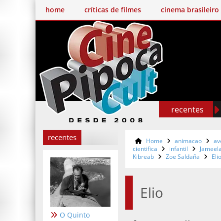
home
críticas de filmes
cinema brasileiro
recentes
recentes
Home
animacao
av
cientifica
infantil
Jameela
Kibreab
Zoe Saldaña
Eli
Elio
O Quinto