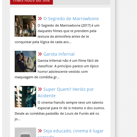
O Segredo de Marrowbone
O Segredo de Marrowbone (2017) é um
daqueles filmes que te prendem pela
textura da atmosfera antes de te
conquistar pela lógica de cada aco...
Garota Infernal
Garota Infernal não é um filme fácil de
classificar. A princípio parece um típico
horror adolescente vestido com
maquiagem de comédia gr...
Super Quem? Heróis por
Acidente
O cinema francês sempre teve um talento
especial para rir de si mesmo e dos outros.
Desde as comédias pastelão de Louis de Funès até os
jo...
Seja educado, cinema é lugar